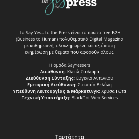
Το Say Yes... to the Press είναι το πρώτο free Β2Η
(Business to Human) πολυθεματικό Digital Magazino
με καθημερινή, ολοκληρωμένη και αξιόπιστη
ενημέρωση με θέματα που αφορούν όλους.
Η ομάδα SayYessers
Διεύθυνση:
Κλειώ Στυλιαρά
Διεύθυνση Σύνταξης:
Ευγενία Αντωνίου
Εμπορική Διεύθυνση:
Σταματία Βελάνη
Υπεύθυνη Λειτουργίας & Μάρκετινγκ:
Χρύσα Γώτα
Τεχνική Υποστήριξη:
BlackDot Web Services
Ταυτότητα