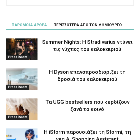
ΠΑΡΟΜΟΙΑ ΑΡΘΡΑ
ΠΕΡΙΣΣΟΤΕΡΑ ΑΠΟ ΤΟΝ ΔΗΜΙΟΥΡΓΟ
Summer Nights: Η Stradivarius ντύνει
τις νύχτες του καλοκαιριού
Press Room
Η Dyson επαναπροσδιορίζει τη
δροσιά του καλοκαιριού
Press Room
Τα UGG bestsellers που κερδίζουν
ξανά το κοινό
Press Room
Η iStorm παρουσιάζει τη Stormi, τη
νέα AI Shopping Assistant