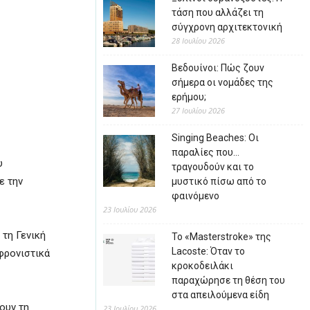
τάση που αλλάζει τη
σύγχρονη αρχιτεκτονική
28 Ιουλίου 2026
Βεδουίνοι: Πώς ζουν
σήμερα οι νομάδες της
ερήμου;
27 Ιουλίου 2026
Singing Beaches: Οι
παραλίες που…
υ
τραγουδούν και το
ε την
μυστικό πίσω από το
φαινόμενο
23 Ιουλίου 2026
 τη Γενική
Το «Masterstroke» της
Lacoste: Όταν το
ωφρονιστικά
κροκοδειλάκι
παραχώρησε τη θέση του
στα απειλούμενα είδη
ουν τη
23 Ιουλίου 2026