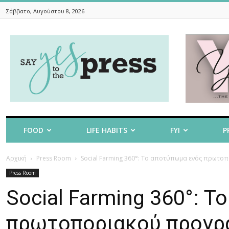
Σάββατο, Αυγούστου 8, 2026
Say
Yes
To
The
Press
FOOD
LIFE HABITS
FYI
P
Αρχική
Press Room
Social Farming 360°: Το αποτύπωμα ενός πρωτοπ
Press Room
Social Farming 360°: 
πρωτοποριακού προγρ