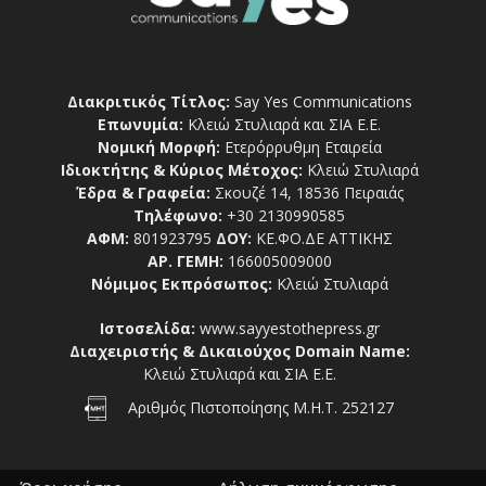
Διακριτικός Τίτλος:
Say Yes Communications
Επωνυμία:
Κλειώ Στυλιαρά και ΣΙΑ Ε.Ε.
Νομική Μορφή:
Ετερόρρυθμη Εταιρεία
Ιδιοκτήτης & Κύριος Μέτοχος:
Κλειώ Στυλιαρά
Έδρα & Γραφεία:
Σκουζέ 14, 18536 Πειραιάς
Τηλέφωνο:
+30 2130990585
ΑΦΜ:
801923795
ΔΟΥ:
ΚΕ.ΦΟ.ΔΕ ΑΤΤΙΚΗΣ
ΑΡ. ΓΕΜΗ:
166005009000
Νόμιμος Εκπρόσωπος:
Κλειώ Στυλιαρά
Ιστοσελίδα:
www.sayyestothepress.gr
Διαχειριστής & Δικαιούχος Domain Name:
Κλειώ Στυλιαρά και ΣΙΑ Ε.Ε.
Αριθμός Πιστοποίησης Μ.Η.Τ. 252127