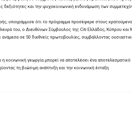
ές δεξιότητες και την ψυχοκοινωνική ενδυνάμωση των συμμετεχό
ρρής, υπογράμμισε ότι το πρόγραμμα προσέφερε στους κρατούμεν
πλευρά του, ο Διευθύνων Σύμβουλος της Citi Ελλάδος, Κύπρου και 
ηκε ανάμεσα σε 50 διεθνείς πρωτοβουλίες, συμβάλλοντας ουσιαστικ
 η κοινωνική γεωργία μπορεί να αποτελέσει ένα αποτελεσματικό
χύοντας τη βιώσιμη ανάπτυξη και την κοινωνική ένταξη.