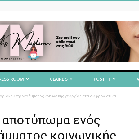
RESS ROOM
CLAIRE’S
POST IT
οριακού προγράμματος κοινωνικής γεωργίας στα σωφρονιστικά...
Το αποτύπωμα ενός
άμματος κοινωνικής