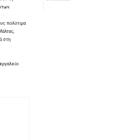
ντων.
ους πολύτιμα
Μάλτας,
ά στη
 εργαλείο