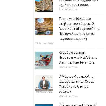
σχολείο του κόσμου
31 Ιουλίου 2026
Το πιο viral θαλάσσιο
σπήλαιο του κόσμου: Ο
“φυσικός καθεδρικός” της
Πορτογαλίας που έγινε
παγκόσμια εμμονή
31 Ιουλίου 2026
Χρυσός ο Lennart
Neubauer στο PWA Grand
Slam της Fuerteventura
30 Ιουλίου 2026
Ο Μάριος Φραγκούλης
παρουσιάζει τα «Χέρια
Φτερά» στο Θέατρο
Βράχων
29 Ιουλίου 2026
Ξύλινοι ουρανοξύστες: Η