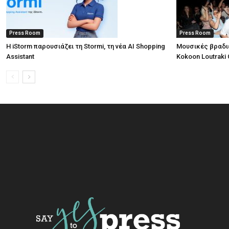
Press Room
Press Room
Η iStorm παρουσιάζει τη Stormi, τη νέα AI Shopping
Μουσικές βραδι
Assistant
Kokoon Loutraki 