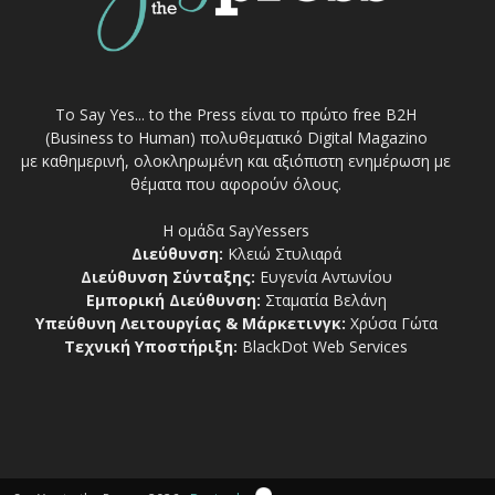
Το Say Yes... to the Press είναι το πρώτο free Β2Η
(Business to Human) πολυθεματικό Digital Magazino
με καθημερινή, ολοκληρωμένη και αξιόπιστη ενημέρωση με
θέματα που αφορούν όλους.
Η ομάδα SayYessers
Διεύθυνση:
Κλειώ Στυλιαρά
Διεύθυνση Σύνταξης:
Ευγενία Αντωνίου
Εμπορική Διεύθυνση:
Σταματία Βελάνη
Υπεύθυνη Λειτουργίας & Μάρκετινγκ:
Χρύσα Γώτα
Τεχνική Υποστήριξη:
BlackDot Web Services