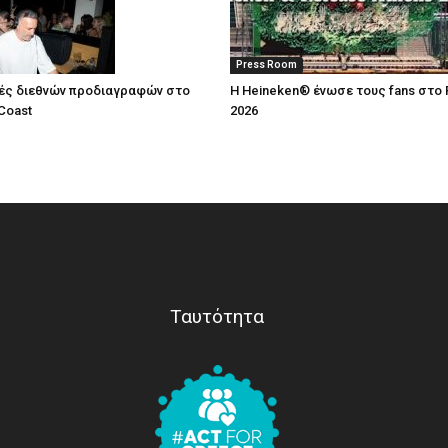
Press Room
ές διεθνών προδιαγραφών στο
Η Heineken® ένωσε τους fans στο 
Coast
2026
Ταυτότητα