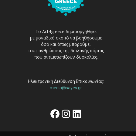
Το Act4greece δημιουργήθηκε
με μοναδικό σκοπό να βοηθήσουμε
όσο και όπως μπορούμε,
τους ανθρώπους της διπλανής πόρτας
που αντιμετωπίζουν δυσκολίες.
Ηλεκτρονική Διεύθυνση Επικοινωνίας:
media@sayes.gr
Facebook
Instagram
Linkedin