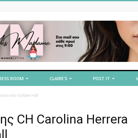
RESS ROOM
CLAIRE’S
POST IT
άνουν στο Golden Hall
ης CH Carolina Herrera
ll