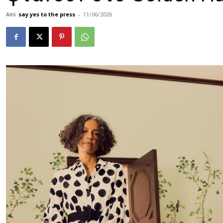
Από
say yes to the press
-
11/06/2026