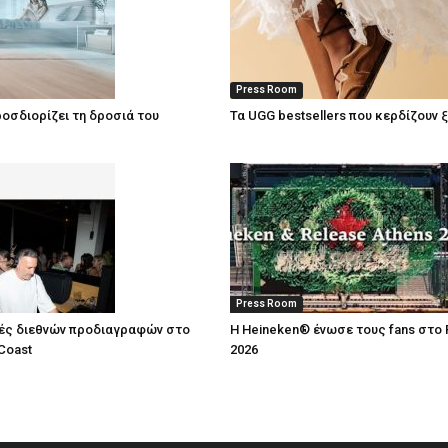
Press Room
οσδιορίζει τη δροσιά του
Τα UGG bestsellers που κερδίζουν 
Press Room
ές διεθνών προδιαγραφών στο
Η Heineken® ένωσε τους fans στο 
Coast
2026