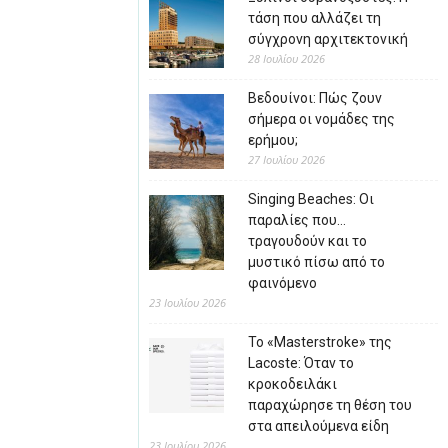
τάση που αλλάζει τη
σύγχρονη αρχιτεκτονική
28 Ιουλίου 2026
Βεδουίνοι: Πώς ζουν
σήμερα οι νομάδες της
ερήμου;
27 Ιουλίου 2026
Singing Beaches: Οι
παραλίες που…
τραγουδούν και το
μυστικό πίσω από το
φαινόμενο
23 Ιουλίου 2026
Το «Masterstroke» της
Lacoste: Όταν το
κροκοδειλάκι
παραχώρησε τη θέση του
στα απειλούμενα είδη
23 Ιουλίου 2026