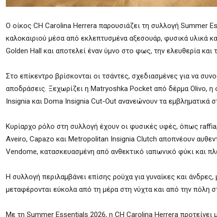
Ο οίκος CH Carolina Herrera παρουσιάζει τη συλλογή Summer Es
καλοκαιριού μέσα από εκλεπτυσμένα αξεσουάρ, φυσικά υλικά και
Golden Hall και αποτελεί έναν ύμνο στο φως, την ελευθερία και
Στο επίκεντρο βρίσκονται οι τσάντες, σχεδιασμένες για να συνο
αποδράσεις. Ξεχωρίζει η Matryoshka Pocket από δέρμα Olivo, η ο
Insignia και Doma Insignia Cut-Out ανανεώνουν τα εμβληματικά 
Κυρίαρχο ρόλο στη συλλογή έχουν οι φυσικές υφές, όπως raffia
Aveiro, Capazo και Metropolitan Insignia Clutch αποπνέουν αυθε
Vendome, κατασκευασμένη από ανθεκτικό ιαπωνικό φύκι και πλε
Η συλλογή περιλαμβάνει επίσης ρούχα για γυναίκες και άνδρες
μεταφέρονται εύκολα από τη μέρα στη νύχτα και από την πόλη σ
Με τη Summer Essentials 2026, η CH Carolina Herrera προτείνει