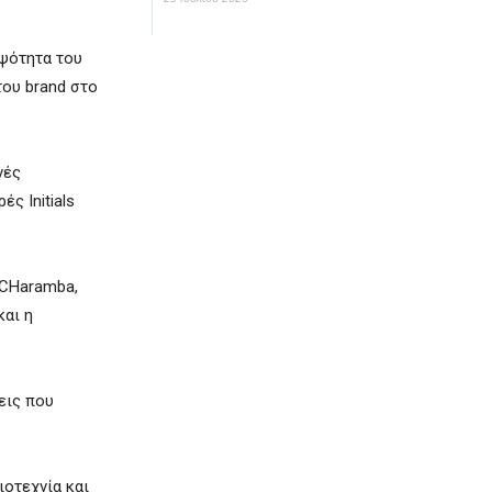
μψότητα του
του brand στο
νές
ς Initials
 CHaramba,
και η
εις που
ιοτεχνία και