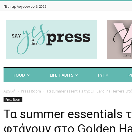
Πέμπτη, Αυγούστου 6, 2026
Say
Yes
To
The
Press
FOOD
LIFE HABITS
FYI
P
Αρχική
Press Room
Τα summer essentials της CH Carolina Herrera φτ
Press Room
Τα summer essentials τ
φτάνουν στο Golden Ha