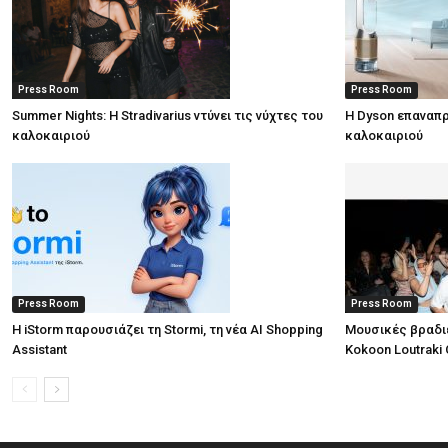
Press Room
Press Room
Summer Nights: Η Stradivarius ντύνει τις νύχτες του
Η Dyson επαναπρ
καλοκαιριού
καλοκαιριού
Press Room
Press Room
Η iStorm παρουσιάζει τη Stormi, τη νέα AI Shopping
Μουσικές βραδι
Assistant
Kokoon Loutraki 