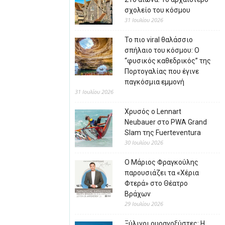
σχολείο του κόσμου
31 Ιουλίου 2026
Το πιο viral θαλάσσιο
σπήλαιο του κόσμου: Ο
“φυσικός καθεδρικός” της
Πορτογαλίας που έγινε
παγκόσμια εμμονή
31 Ιουλίου 2026
Χρυσός ο Lennart
Neubauer στο PWA Grand
Slam της Fuerteventura
30 Ιουλίου 2026
Ο Μάριος Φραγκούλης
παρουσιάζει τα «Χέρια
Φτερά» στο Θέατρο
Βράχων
29 Ιουλίου 2026
Ξύλινοι ουρανοξύστες: Η