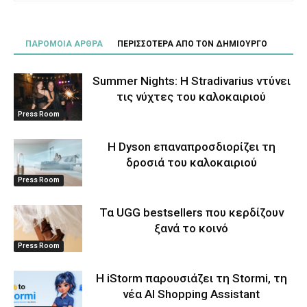
ΠΑΡΟΜΟΙΑ ΑΡΘΡΑ
ΠΕΡΙΣΣΟΤΕΡΑ ΑΠΟ ΤΟΝ ΔΗΜΙΟΥΡΓΟ
Summer Nights: Η Stradivarius ντύνει
τις νύχτες του καλοκαιριού
Press Room
Η Dyson επαναπροσδιορίζει τη
δροσιά του καλοκαιριού
Press Room
Τα UGG bestsellers που κερδίζουν
ξανά το κοινό
Press Room
Η iStorm παρουσιάζει τη Stormi, τη
νέα AI Shopping Assistant