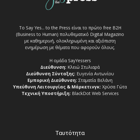
Το Say Yes... to the Press είναι το πρώτο free Β2Η
(Business to Human) πολυθεματικό Digital Magazino
με καθημερινή, ολοκληρωμένη και αξιόπιστη
ενημέρωση με θέματα που αφορούν όλους.
Η ομάδα SayYessers
Διεύθυνση:
Κλειώ Στυλιαρά
Διεύθυνση Σύνταξης:
Ευγενία Αντωνίου
Εμπορική Διεύθυνση:
Σταματία Βελάνη
Υπεύθυνη Λειτουργίας & Μάρκετινγκ:
Χρύσα Γώτα
Τεχνική Υποστήριξη:
BlackDot Web Services
Ταυτότητα