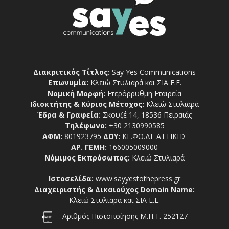
Διακριτικός Τίτλος:
Say Yes Communications
Επωνυμία:
Κλειώ Στυλιαρά και ΣΙΑ Ε.Ε.
Νομική Μορφή:
Ετερόρρυθμη Εταιρεία
Ιδιοκτήτης & Κύριος Μέτοχος:
Κλειώ Στυλιαρά
Έδρα & Γραφεία:
Σκουζέ 14, 18536 Πειραιάς
Τηλέφωνο:
+30 2130990585
ΑΦΜ:
801923795
ΔΟΥ:
ΚΕ.ΦΟ.ΔΕ ΑΤΤΙΚΗΣ
ΑΡ. ΓΕΜΗ:
166005009000
Νόμιμος Εκπρόσωπος:
Κλειώ Στυλιαρά
Ιστοσελίδα:
www.sayyestothepress.gr
Διαχειριστής & Δικαιούχος Domain Name:
Κλειώ Στυλιαρά και ΣΙΑ Ε.Ε.
Αριθμός Πιστοποίησης Μ.Η.Τ. 252127