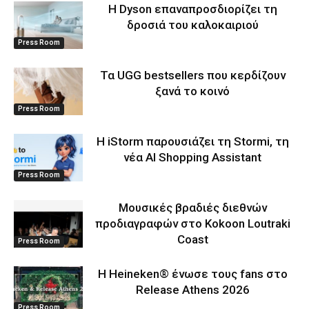
Η Dyson επαναπροσδιορίζει τη
δροσιά του καλοκαιριού
Press Room
Τα UGG bestsellers που κερδίζουν
ξανά το κοινό
Press Room
Η iStorm παρουσιάζει τη Stormi, τη
νέα AI Shopping Assistant
Press Room
Μουσικές βραδιές διεθνών
προδιαγραφών στο Kokoon Loutraki
Coast
Press Room
Η Heineken® ένωσε τους fans στο
Release Athens 2026
Press Room