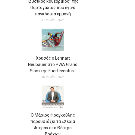
“φυσικός καθεδρικός” της
Πορτογαλίας που έγινε
παγκόσμια εμμονή
31 Ιουλίου 2026
Χρυσός ο Lennart
Neubauer στο PWA Grand
Slam της Fuerteventura
30 Ιουλίου 2026
Ο Μάριος Φραγκούλης
παρουσιάζει τα «Χέρια
Φτερά» στο Θέατρο
Βράχων