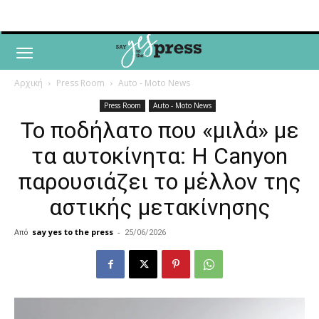
Αρχική
Press Room
Auto - Moto News
Press Room
Auto - Moto News
Το ποδήλατο που «μιλά» με
τα αυτοκίνητα: Η Canyon
παρουσιάζει το μέλλον της
αστικής μετακίνησης
Από
say yes to the press
-
25/06/2026