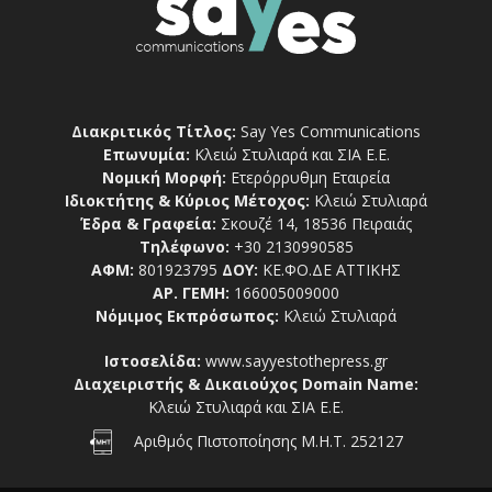
Διακριτικός Τίτλος:
Say Yes Communications
Επωνυμία:
Κλειώ Στυλιαρά και ΣΙΑ Ε.Ε.
Νομική Μορφή:
Ετερόρρυθμη Εταιρεία
Ιδιοκτήτης & Κύριος Μέτοχος:
Κλειώ Στυλιαρά
Έδρα & Γραφεία:
Σκουζέ 14, 18536 Πειραιάς
Τηλέφωνο:
+30 2130990585
ΑΦΜ:
801923795
ΔΟΥ:
ΚΕ.ΦΟ.ΔΕ ΑΤΤΙΚΗΣ
ΑΡ. ΓΕΜΗ:
166005009000
Νόμιμος Εκπρόσωπος:
Κλειώ Στυλιαρά
Ιστοσελίδα:
www.sayyestothepress.gr
Διαχειριστής & Δικαιούχος Domain Name:
Κλειώ Στυλιαρά και ΣΙΑ Ε.Ε.
Αριθμός Πιστοποίησης Μ.Η.Τ. 252127