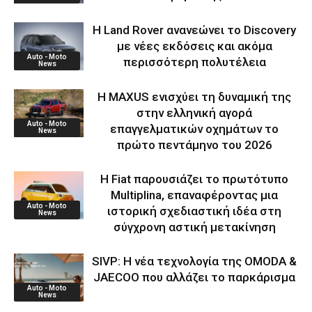
Η Land Rover ανανεώνει το Discovery
με νέες εκδόσεις και ακόμα
Auto - Moto
περισσότερη πολυτέλεια
News
Η MAXUS ενισχύει τη δυναμική της
στην ελληνική αγορά
Auto - Moto
επαγγελματικών οχημάτων το
News
πρώτο πεντάμηνο του 2026
Η Fiat παρουσιάζει το πρωτότυπο
Multiplina, επαναφέροντας μια
Auto - Moto
ιστορική σχεδιαστική ιδέα στη
News
σύγχρονη αστική μετακίνηση
SIVP: Η νέα τεχνολογία της OMODA &
JAECOO που αλλάζει το παρκάρισμα
Auto - Moto
News