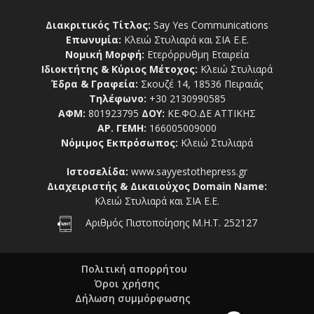
Διακριτικός Τίτλος:
Say Yes Communications
Επωνυμία:
Κλειώ Στυλιαρά και ΣΙΑ Ε.Ε.
Νομική Μορφή:
Ετερόρρυθμη Εταιρεία
Ιδιοκτήτης & Κύριος Μέτοχος:
Κλειώ Στυλιαρά
Έδρα & Γραφεία:
Σκουζέ 14, 18536 Πειραιάς
Τηλέφωνο:
+30 2130990585
ΑΦΜ:
801923795
ΔΟΥ:
ΚΕ.ΦΟ.ΔΕ ΑΤΤΙΚΗΣ
ΑΡ. ΓΕΜΗ:
166005009000
Νόμιμος Εκπρόσωπος:
Κλειώ Στυλιαρά
Ιστοσελίδα:
www.sayyestothepress.gr
Διαχειριστής & Δικαιούχος Domain Name:
Κλειώ Στυλιαρά και ΣΙΑ Ε.Ε.
Αριθμός Πιστοποίησης Μ.Η.Τ. 252127
Πολιτική απορρήτου
Όροι χρήσης
Δήλωση συμμόρφωσης