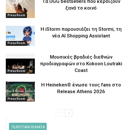
Τα UGG bestsellers που κερδίζουν
ξανά το κοινό
Press Room
Η iStorm παρουσιάζει τη Stormi, τη
νέα AI Shopping Assistant
Press Room
Μουσικές βραδιές διεθνών
προδιαγραφών στο Kokoon Loutraki
Coast
Press Room
Η Heineken® ένωσε τους fans στο
Release Athens 2026
Press Room
ΤΕΛΕΥΤΑΙΑ ΘΕΜΑΤΑ