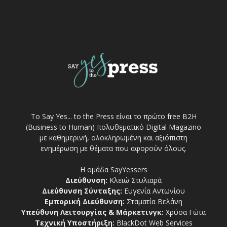
Το Say Yes... to the Press είναι το πρώτο free Β2Η
(Business to Human) πολυθεματικό Digital Magazino
με καθημερινή, ολοκληρωμένη και αξιόπιστη
ενημέρωση με θέματα που αφορούν όλους.
Η ομάδα SayYessers
Διεύθυνση:
Κλειώ Στυλιαρά
Διεύθυνση Σύνταξης:
Ευγενία Αντωνίου
Εμπορική Διεύθυνση:
Σταματία Βελάνη
Υπεύθυνη Λειτουργίας & Μάρκετινγκ:
Χρύσα Γώτα
Τεχνική Υποστήριξη:
BlackDot Web Services