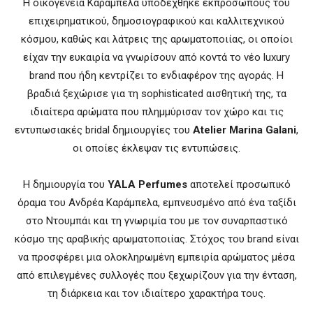
Η οικογένεια Καράμπελα υποδέχθηκε εκπροσώπους του
επιχειρηματικού, δημοσιογραφικού και καλλιτεχνικού
κόσμου, καθώς και λάτρεις της αρωματοποιίας, οι οποίοι
είχαν την ευκαιρία να γνωρίσουν από κοντά το νέο luxury
brand που ήδη κεντρίζει το ενδιαφέρον της αγοράς. Η
βραδιά ξεχώρισε για τη sophisticated αισθητική της, τα
ιδιαίτερα αρώματα που πλημμύρισαν τον χώρο και τις
εντυπωσιακές bridal δημιουργίες του
Atelier Marina Galani
,
οι οποίες έκλεψαν τις εντυπώσεις.
Η δημιουργία του
YALA Perfumes
αποτελεί προσωπικό
όραμα του Ανδρέα Καράμπελα, εμπνευσμένο από ένα ταξίδι
στο Ντουμπάι και τη γνωριμία του με τον συναρπαστικό
κόσμο της αραβικής αρωματοποιίας. Στόχος του brand είναι
να προσφέρει μια ολοκληρωμένη εμπειρία αρώματος μέσα
από επιλεγμένες συλλογές που ξεχωρίζουν για την ένταση,
τη διάρκεια και τον ιδιαίτερο χαρακτήρα τους.