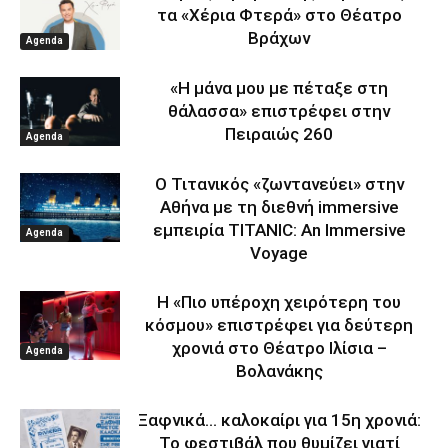
τα «Χέρια Φτερά» στο Θέατρο
Βράχων
Agenda
«Η μάνα μου με πέταξε στη
θάλασσα» επιστρέφει στην
Πειραιώς 260
Agenda
Ο Τιτανικός «ζωντανεύει» στην
Αθήνα με τη διεθνή immersive
εμπειρία TITANIC: An Immersive
Agenda
Voyage
Η «Πιο υπέροχη χειρότερη του
κόσμου» επιστρέφει για δεύτερη
χρονιά στο Θέατρο Ιλίσια –
Agenda
Βολανάκης
Ξαφνικά… καλοκαίρι για 15η χρονιά:
Το φεστιβάλ που θυμίζει γιατί