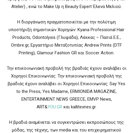
Atelier) , ενώ το Make Up η Beauty Expert Έλενα Μελιού.
Η διοργάνωση πραγματοποιείται με την πολύτιμη
υποστήριξη σημαντικών Χορηγών: Kyana Professional Hair
Products, Odontolysis (Γλυφάδα), Λέκκας – Πασιά Ε.Ε.,
Ombre.gr, Εργαστήριο Μεταξοτυπίας Andrew Prints (DTF
Printing), Glamour Fashion GR και Soccer Action.
Την επικοινωνιακή προβολή της βραδιάς έχουν αναλάβει οι
Χορηγοί Επικοινωνίας: Την επικοινωνιακή προβολή της
βραδιάς έχουν αναλάβει οι Χορηγοί Επικοινωνίας: Say Yes
to the Press, Yes Madame, ERMIONIDA MAGAZINE,
ENTERTAINMENT NEWS GREECE, EMVP News,
ART&
YOU.GR
και kallitexnes.gr.
Η βραδιά αναμένεται να συγκεντρώσει εκπροσώπους της
μόδας, της τέχνης, των media και του επιχειρηματικού