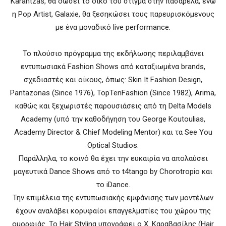
Karantzas, θα δώσει το δικό του στίγμα στην πασαρέλα, ενώ
η Pop Artist, Galaxie, θα ξεσηκώσει τους παρευρισκόμενους
με ένα μοναδικό live performance.
Το πλούσιο πρόγραμμα της εκδήλωσης περιλαμβάνει
εντυπωσιακά Fashion Shows από καταξιωμένα brands,
σχεδιαστές και οίκους, όπως: Skin It Fashion Design,
Pantazonas (Since 1976), TopTenFashion (Since 1982), Arima,
καθώς και ξεχωριστές παρουσιάσεις από τη Delta Models
Academy (υπό την καθοδήγηση του George Koutoulias,
Academy Director & Chief Modeling Mentor) και τα See You
Optical Studios.
Παράλληλα, το κοινό θα έχει την ευκαιρία να απολαύσει
μαγευτικά Dance Shows από το t4tango by Chorotropio και
το iDance.
Την επιμέλεια της εντυπωσιακής εμφάνισης των μοντέλων
έχουν αναλάβει κορυφαίοι επαγγελματίες του χώρου της
ομορφιάς. Το Hair Styling υπογράφει ο Χ. Καραβασίλης (Hair