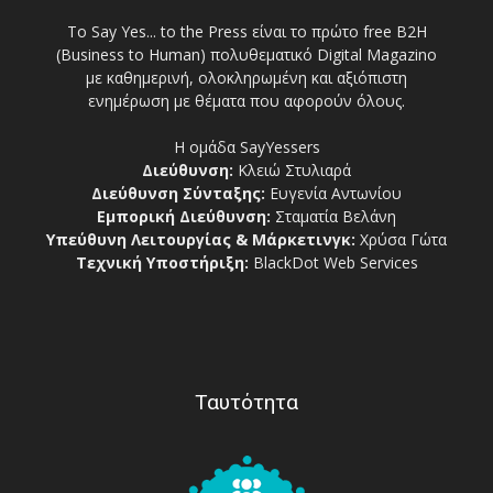
Το Say Yes... to the Press είναι το πρώτο free Β2Η
(Business to Human) πολυθεματικό Digital Magazino
με καθημερινή, ολοκληρωμένη και αξιόπιστη
ενημέρωση με θέματα που αφορούν όλους.
Η ομάδα SayYessers
Διεύθυνση:
Κλειώ Στυλιαρά
Διεύθυνση Σύνταξης:
Ευγενία Αντωνίου
Εμπορική Διεύθυνση:
Σταματία Βελάνη
Υπεύθυνη Λειτουργίας & Μάρκετινγκ:
Χρύσα Γώτα
Τεχνική Υποστήριξη:
BlackDot Web Services
Ταυτότητα