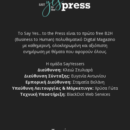
Το Say Yes... to the Press είναι το πρώτο free Β2Η
(Business to Human) πολυθεματικό Digital Magazino
με καθημερινή, ολοκληρωμένη και αξιόπιστη
ενημέρωση με θέματα που αφορούν όλους.
Η ομάδα SayYessers
Διεύθυνση:
Κλειώ Στυλιαρά
Διεύθυνση Σύνταξης:
Ευγενία Αντωνίου
Εμπορική Διεύθυνση:
Σταματία Βελάνη
Υπεύθυνη Λειτουργίας & Μάρκετινγκ:
Χρύσα Γώτα
Τεχνική Υποστήριξη:
BlackDot Web Services