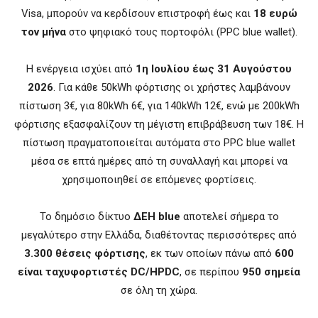
Visa, μπορούν να κερδίσουν επιστροφή έως και
18 ευρώ
τον μήνα
στο ψηφιακό τους πορτοφόλι (PPC blue wallet).
Η ενέργεια ισχύει από
1η Ιουλίου έως 31 Αυγούστου
2026
. Για κάθε 50kWh φόρτισης οι χρήστες λαμβάνουν
πίστωση 3€, για 80kWh 6€, για 140kWh 12€, ενώ με 200kWh
φόρτισης εξασφαλίζουν τη μέγιστη επιβράβευση των 18€. Η
πίστωση πραγματοποιείται αυτόματα στο PPC blue wallet
μέσα σε επτά ημέρες από τη συναλλαγή και μπορεί να
χρησιμοποιηθεί σε επόμενες φορτίσεις.
Το δημόσιο δίκτυο
ΔΕΗ blue
αποτελεί σήμερα το
μεγαλύτερο στην Ελλάδα, διαθέτοντας περισσότερες από
3.300 θέσεις φόρτισης
, εκ των οποίων πάνω από
600
είναι ταχυφορτιστές DC/HPDC
, σε περίπου
950 σημεία
σε όλη τη χώρα.