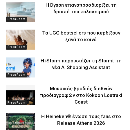
Η Dyson επαναπροσδιορίζει τη
δροσιά του καλοκαιριού
Press Room
Τα UGG bestsellers που κερδίζουν
ξανά το κοινό
Press Room
Η iStorm παρουσιάζει τη Stormi, τη
νέα AI Shopping Assistant
Press Room
Μουσικές βραδιές διεθνών
προδιαγραφών στο Kokoon Loutraki
Coast
Press Room
Η Heineken® ένωσε τους fans στο
Release Athens 2026