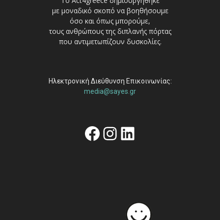
Το Act4greece δημιουργήθηκε
με μοναδικό σκοπό να βοηθήσουμε
όσο και όπως μπορούμε,
τους ανθρώπους της διπλανής πόρτας
που αντιμετωπίζουν δυσκολίες.
Ηλεκτρονική Διεύθυνση Επικοινωνίας:
media@sayes.gr
Facebook
Instagram
Linkedin