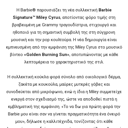
Η Barbie® παρουσιάζει τη νέα συλλεκτική
Barbie
Signature™ Miley Cyrus
, αποτίοντας φόρο τιμής στη
βραβευμένη με Grammy τραγουδίστρια, στιχουργό και
ηθοποιό για τη σημαντική συμβολή της στη σύγχρονη
μουσική και την pop κουλτούρα. Η νέα δημιουργία είναι
εμπνευσμένη από την εμφάνιση της Miley Cyrus στο μουσικό
βίντεο
«Golden Burning Sun»
, αποτυπώνοντας με κάθε
λεπτομέρεια το χαρακτηριστικό της στιλ.
Η συλλεκτική κούκλα φορά σύνολο από οικολογικό δέρμα,
ζακέτα με κουκούλα, μαύρες μυτερές γόβες και
συνοδεύεται από μικρόφωνο, ενώ η ίδια η Miley συμμετείχε
ενεργά στον σχεδιασμό της, ώστε να αποδοθεί πιστά η
εμβληματική της εμφάνιση. «Το να δω για πρώτη φορά την
Barbie μου είναι σαν να γίνεται πραγματικότητα ένα όνειρό
μου», δήλωσε η καλλιτέχνιδα, τονίζοντας ότι κάθε