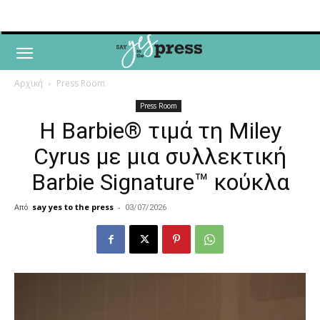
Αρχική
Press Room
Press Room
Η Barbie® τιμά τη Miley
Cyrus με μια συλλεκτική
Barbie Signature™ κούκλα
Από
say yes to the press
-
03/07/2026