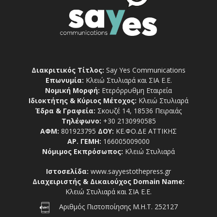
Διακριτικός Τίτλος:
Say Yes Communications
Επωνυμία:
Κλειώ Στυλιαρά και ΣΙΑ Ε.Ε.
Νομική Μορφή:
Ετερόρρυθμη Εταιρεία
Ιδιοκτήτης & Κύριος Μέτοχος:
Κλειώ Στυλιαρά
Έδρα & Γραφεία:
Σκουζέ 14, 18536 Πειραιάς
Τηλέφωνο:
+30 2130990585
ΑΦΜ:
801923795
ΔΟΥ:
ΚΕ.ΦΟ.ΔΕ ΑΤΤΙΚΗΣ
ΑΡ. ΓΕΜΗ:
166005009000
Νόμιμος Εκπρόσωπος:
Κλειώ Στυλιαρά
Ιστοσελίδα:
www.sayyestothepress.gr
Διαχειριστής & Δικαιούχος Domain Name:
Κλειώ Στυλιαρά και ΣΙΑ Ε.Ε.
Αριθμός Πιστοποίησης Μ.Η.Τ. 252127