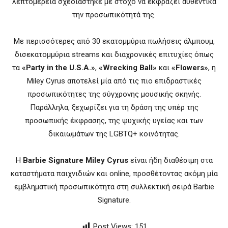
λεπτομέρεια σχεδιάστηκε με στόχο να εκφράζει αυθεντικά
την προσωπικότητά της.
Με περισσότερες από 30 εκατομμύρια πωλήσεις άλμπουμ,
δισεκατομμύρια streams και διαχρονικές επιτυχίες όπως
τα
«Party in the U.S.A.»
,
«Wrecking Ball»
και
«Flowers»
, η
Miley Cyrus αποτελεί μία από τις πιο επιδραστικές
προσωπικότητες της σύγχρονης μουσικής σκηνής.
Παράλληλα, ξεχωρίζει για τη δράση της υπέρ της
προσωπικής έκφρασης, της ψυχικής υγείας και των
δικαιωμάτων της LGBTQ+ κοινότητας.
Η
Barbie Signature Miley Cyrus
είναι ήδη διαθέσιμη στα
καταστήματα παιχνιδιών και online, προσθέτοντας ακόμη μία
εμβληματική προσωπικότητα στη συλλεκτική σειρά Barbie
Signature.
Post Views:
151