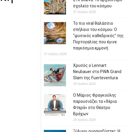
σχολείο του κόσμου
31 Ιουλίου 2026
Το πιο viral θαλάσσιο
σπήλαιο του κόσμου: Ο
“φυσικός καθεδρικός” της
Πορτογαλίας που έγινε
παγκόσμια εμμονή
31 Ιουλίου 2026
Χρυσός ο Lennart
Neubauer στο PWA Grand
Slam της Fuerteventura
30 Ιουλίου 2026
Ο Μάριος Φραγκούλης
παρουσιάζει τα «Χέρια
Φτερά» στο Θέατρο
Βράχων
29 Ιουλίου 2026
Ξύλινοι ουρανοξύστες: Η