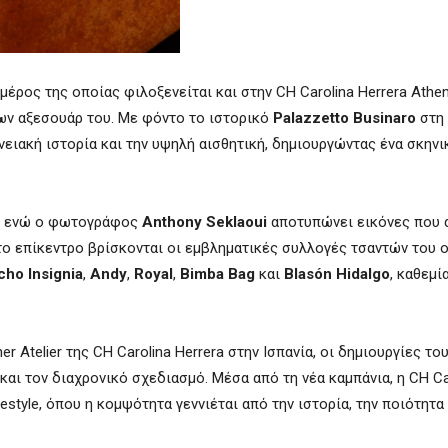
μέρος της οποίας φιλοξενείται και στην CH Carolina Herrera Athen
ων αξεσουάρ του. Με φόντο το ιστορικό
Palazzetto Businaro
στη 
νειακή ιστορία και την υψηλή αισθητική, δημιουργώντας ένα σκηνι
, ενώ ο φωτογράφος
Anthony Seklaoui
αποτυπώνει εικόνες που 
Στο επίκεντρο βρίσκονται οι εμβληματικές συλλογές τσαντών του 
ho Insignia
,
Andy
,
Royal
,
Bimba Bag
και
Blasón Hidalgo
, καθεμί
Atelier της CH Carolina Herrera στην Ισπανία, οι δημιουργίες το
και τον διαχρονικό σχεδιασμό. Μέσα από τη νέα καμπάνια, η CH Ca
tyle, όπου η κομψότητα γεννιέται από την ιστορία, την ποιότητα 