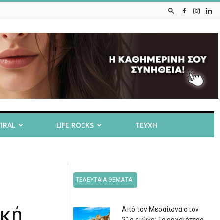
VIRAL
LIFE ROCKS
ΤΕΥΧΗ
ΤΕΛΕΥΤΑΙΑ ΘΕΜΑΤΑ
ική
Από τον Μεσαίωνα στον
21ο αιώνα: Το αρχαιότερο