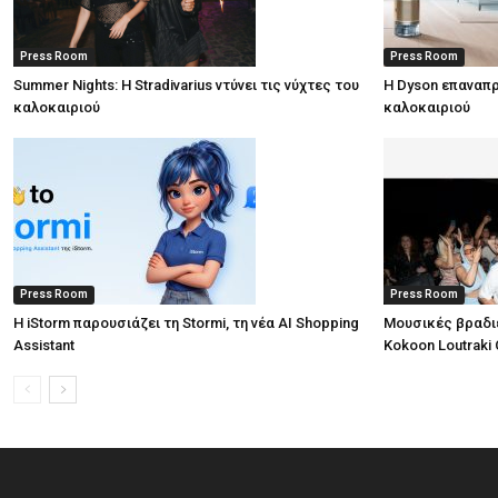
Press Room
Press Room
Summer Nights: Η Stradivarius ντύνει τις νύχτες του
Η Dyson επαναπρ
καλοκαιριού
καλοκαιριού
Press Room
Press Room
Η iStorm παρουσιάζει τη Stormi, τη νέα AI Shopping
Μουσικές βραδι
Assistant
Kokoon Loutraki 