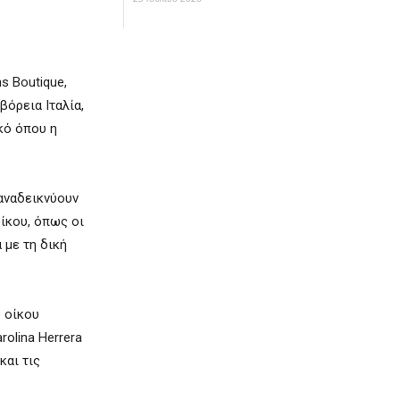
s Boutique,
βόρεια Ιταλία,
κό όπου η
αναδεικνύουν
οίκου, όπως οι
α με τη δική
υ οίκου
rolina Herrera
και τις