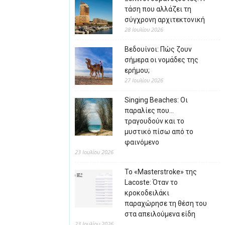
τάση που αλλάζει τη
σύγχρονη αρχιτεκτονική
28 Ιουλίου 2026
Βεδουίνοι: Πώς ζουν
σήμερα οι νομάδες της
ερήμου;
27 Ιουλίου 2026
Singing Beaches: Οι
παραλίες που…
τραγουδούν και το
μυστικό πίσω από το
φαινόμενο
23 Ιουλίου 2026
Το «Masterstroke» της
Lacoste: Όταν το
κροκοδειλάκι
παραχώρησε τη θέση του
στα απειλούμενα είδη
23 Ιουλίου 2026