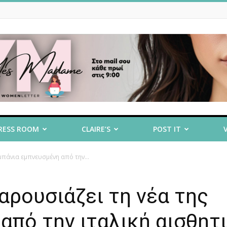
RESS ROOM
CLAIRE’S
POST IT
μπάνια εμπνευσμένη από την...
παρουσιάζει τη νέα της
από την ιταλική αισθητ