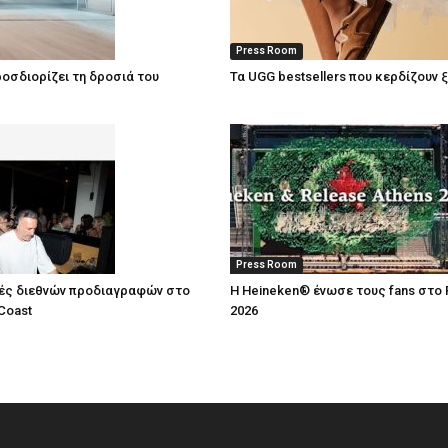
Press Room
οσδιορίζει τη δροσιά του
Τα UGG bestsellers που κερδίζουν 
Press Room
ές διεθνών προδιαγραφών στο
Η Heineken® ένωσε τους fans στο 
Coast
2026