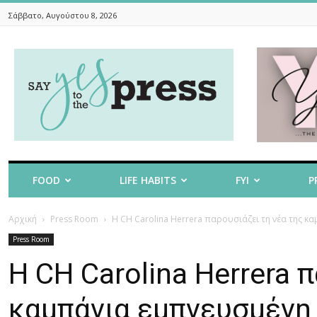
Σάββατο, Αυγούστου 8, 2026
Say
Yes
To
The
Press
FOOD
LIFE HABITS
FYI
P
Αρχική
Press Room
Η CH Carolina Herrera παρουσιάζει τη νέα της κα
Press Room
Η CH Carolina Herrera 
καμπάνια εμπνευσμένη 