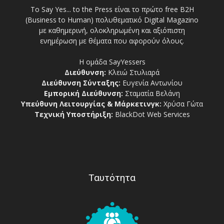
Το Say Yes... to the Press είναι το πρώτο free Β2Η
(Business to Human) πολυθεματικό Digital Magazino
με καθημερινή, ολοκληρωμένη και αξιόπιστη
ενημέρωση με θέματα που αφορούν όλους.
Η ομάδα SayYessers
Διεύθυνση:
Κλειώ Στυλιαρά
Διεύθυνση Σύνταξης:
Ευγενία Αντωνίου
Εμπορική Διεύθυνση:
Σταματία Βελάνη
Υπεύθυνη Λειτουργίας & Μάρκετινγκ:
Χρύσα Γώτα
Τεχνική Υποστήριξη:
BlackDot Web Services
Ταυτότητα