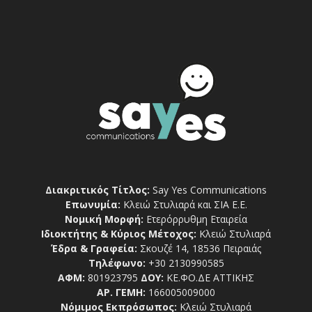
Διακριτικός Τίτλος:
Say Yes Communications
Επωνυμία:
Κλειώ Στυλιαρά και ΣΙΑ Ε.Ε.
Νομική Μορφή:
Ετερόρρυθμη Εταιρεία
Ιδιοκτήτης & Κύριος Μέτοχος:
Κλειώ Στυλιαρά
Έδρα & Γραφεία:
Σκουζέ 14, 18536 Πειραιάς
Τηλέφωνο:
+30 2130990585
ΑΦΜ:
801923795
ΔΟΥ:
ΚΕ.ΦΟ.ΔΕ ΑΤΤΙΚΗΣ
ΑΡ. ΓΕΜΗ:
166005009000
Νόμιμος Εκπρόσωπος:
Κλειώ Στυλιαρά