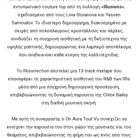
εντυπωσιακό couture top από τη συλλογή
«Illusions»
,
σχεδιασμένο από τους Livia Stoianova και Yassen
Samouilov. Το ιδιαίτερο δημιούργημα, διακοσμημένο με
σειρές από πολύπλευρους κρυστάλλους και πέρλες,
συνδυάζει τη σύγχρονη αισθητική με τη δεξιοτεχνία της
υψηλής ραπτικής, δημιουργώντας ένα λαμπερό αποτέλεσμα
που αναδεικνύει κάθε κίνηση της καλλιτέχνιδας.
Το
Resurrection
αποτελεί μια 13-track mixtape που
επαναφέρει τη χαρακτηριστική αισθητική του R&B των 00s
μέσα από μια σύγχρονη δημιουργική προσέγγιση,
επιβεβαιώνοντας τη δυναμική παρουσία της Chlöe Bailey
στη διεθνή μουσική σκηνή.
Με αυτή τη συνεργασία, ο On Aura Tout Vu συνεχίζει να
ενισχύει την παρουσία του στον χώρο της μουσικής και του
θεάματος, επιβεβαιώνοντας τη φήμη του ως ενός από τους