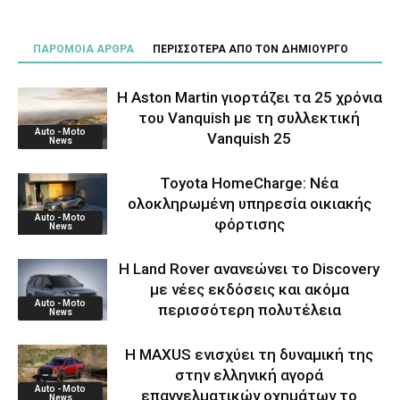
ΠΑΡΟΜΟΙΑ ΑΡΘΡΑ
ΠΕΡΙΣΣΟΤΕΡΑ ΑΠΟ ΤΟΝ ΔΗΜΙΟΥΡΓΟ
Η Aston Martin γιορτάζει τα 25 χρόνια
του Vanquish με τη συλλεκτική
Auto - Moto
Vanquish 25
News
Toyota HomeCharge: Νέα
ολοκληρωμένη υπηρεσία οικιακής
Auto - Moto
φόρτισης
News
Η Land Rover ανανεώνει το Discovery
με νέες εκδόσεις και ακόμα
Auto - Moto
περισσότερη πολυτέλεια
News
Η MAXUS ενισχύει τη δυναμική της
στην ελληνική αγορά
Auto - Moto
επαγγελματικών οχημάτων το
News