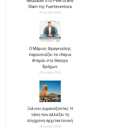
Neubauer στο PWA Grand
Slam της Fuerteventura
30 Ιουλίου 2026
Ο Μάριος Φραγκούλης
παρουσιάζει τα «Χέρια
Φτερά» στο Θέατρο
Βράχων
29 Ιουλίου 2026
Ξύλινοι ουρανοξύστες: Η
τάση που αλλάζει τη
σύγχρονη αρχιτεκτονική
28 Ιουλίου 2026