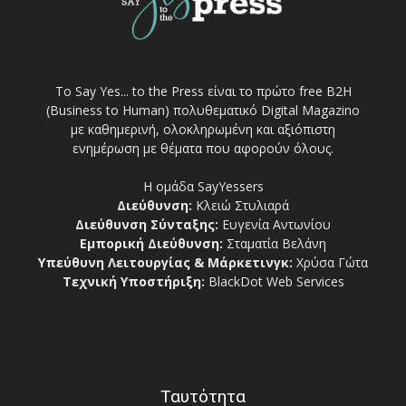
Το Say Yes... to the Press είναι το πρώτο free Β2Η
(Business to Human) πολυθεματικό Digital Magazino
με καθημερινή, ολοκληρωμένη και αξιόπιστη
ενημέρωση με θέματα που αφορούν όλους.
Η ομάδα SayYessers
Διεύθυνση:
Κλειώ Στυλιαρά
Διεύθυνση Σύνταξης:
Ευγενία Αντωνίου
Εμπορική Διεύθυνση:
Σταματία Βελάνη
Υπεύθυνη Λειτουργίας & Μάρκετινγκ:
Χρύσα Γώτα
Τεχνική Υποστήριξη:
BlackDot Web Services
Ταυτότητα