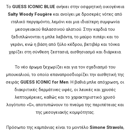
Το
GUESS ICONIC BLUE
ανήκει στην οσφρητική οικογένεια
Salty Woody Fougère
και ανοίγει με δροσερές νότες από
ιταλικό περγαμόντο, λεμόνι και μια ιδιαίτερη συμφωνία
μεσογειακού θαλασσινού αλατιού. Στην καρδιά του
ξεδιπλώνονται η μπλε λεβάντα, το μαύρο πιπέρι και το
γεράνι, ενώ η βάση από ξύλο κέδρου, βετιβέρ και τόνκα
χαρίζει στη σύνθεση ζεστασιά, αισθησιασμό και διάρκεια.
Το νέο άρωμα ξεχωρίζει και για τον σχεδιασμό του
μπουκαλιού, το οποίο επαναπροσδιορίζει την αισθητική της
σειράς
GUESS ICONIC for Men
. Η βαθιά μπλε απόχρωση, οι
διακριτικές δερμάτινες υφές, οι λευκές και χρυσές
λεπτομέρειες, καθώς και το χαρακτηριστικό χρυσό
λογότυπο «G», αποτυπώνουν το πνεύμα της περιπέτειας και
της μεσογειακής κομψότητας.
Πρόσωπο της καμπάνιας είναι το μοντέλο
Simone Stravolo
,