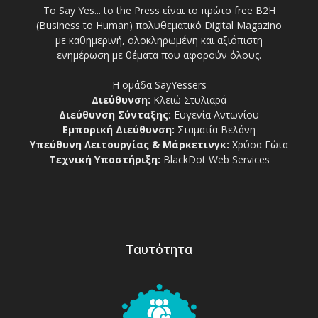
Το Say Yes... to the Press είναι το πρώτο free Β2Η
(Business to Human) πολυθεματικό Digital Magazino
με καθημερινή, ολοκληρωμένη και αξιόπιστη
ενημέρωση με θέματα που αφορούν όλους.
Η ομάδα SayYessers
Διεύθυνση:
Κλειώ Στυλιαρά
Διεύθυνση Σύνταξης:
Ευγενία Αντωνίου
Εμπορική Διεύθυνση:
Σταματία Βελάνη
Υπεύθυνη Λειτουργίας & Μάρκετινγκ:
Χρύσα Γώτα
Τεχνική Υποστήριξη:
BlackDot Web Services
Ταυτότητα