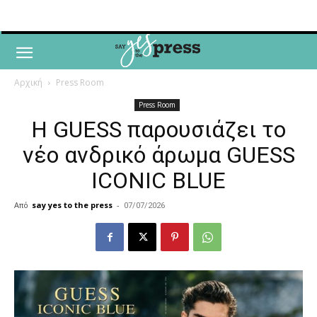
Αρχική
Press Room
Press Room
Η GUESS παρουσιάζει το
νέο ανδρικό άρωμα GUESS
ICONIC BLUE
Από
say yes to the press
-
07/07/2026