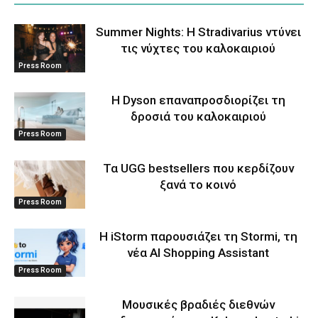
Summer Nights: Η Stradivarius ντύνει
τις νύχτες του καλοκαιριού
Press Room
Η Dyson επαναπροσδιορίζει τη
δροσιά του καλοκαιριού
Press Room
Τα UGG bestsellers που κερδίζουν
ξανά το κοινό
Press Room
Η iStorm παρουσιάζει τη Stormi, τη
νέα AI Shopping Assistant
Press Room
Μουσικές βραδιές διεθνών