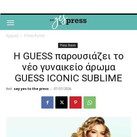
Αρχική
Press Room
Press Room
Η GUESS παρουσιάζει το
νέο γυναικείο άρωμα
GUESS ICONIC SUBLIME
Από
say yes to the press
-
07/07/2026