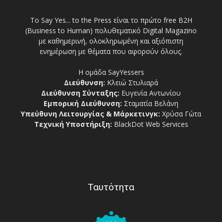
Το Say Yes... to the Press είναι το πρώτο free Β2Η
(Business to Human) πολυθεματικό Digital Magazino
με καθημερινή, ολοκληρωμένη και αξιόπιστη
ενημέρωση με θέματα που αφορούν όλους.
Η ομάδα SayYessers
Διεύθυνση:
Κλειώ Στυλιαρά
Διεύθυνση Σύνταξης:
Ευγενία Αντωνίου
Εμπορική Διεύθυνση:
Σταματία Βελάνη
Υπεύθυνη Λειτουργίας & Μάρκετινγκ:
Χρύσα Γώτα
Τεχνική Υποστήριξη:
BlackDot Web Services
Ταυτότητα