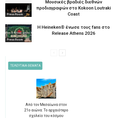
Μουσικές βραδιές διεθνών
προδιαγραφών στο Kokoon Loutraki
Coast
Press Room
Η Heineken® ένωσε τους fans στο
Release Athens 2026
Press Room
ΤΕΛΕΥΤΑΙΑ ΘΕΜΑΤΑ
Από τον Μεσαίωνα στον
21ο αιώνα: Το αρχαιότερο
σχολείο του κόσμου