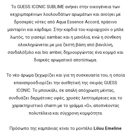
Το GUESS ICONIC SUBLIME ανήκει στην οικογένεια των
κεχριμπαρένιων λουλουδάτων αρωμάτων και ανοίγει με
δροσερές νότες από Aqua Essence Accord, πράσινο
μανταρίνι και κάρδαμο. Στην καρδιά του κυριαρχούν ο μπλε
λωτός, το γιασεμί sambac και η μανόλια, ενώ η σύνθεση
ολοκληρώνεται με μια ζεστή βάση από βανιλίνη,
σανδαλόξυλο και bio amber, δημιουργώντας ένα κομψό και
διαρκές αρωματικό αποτύπωμα.
Το νέο άρωμα ξεχωρίζει και για τη συσκευασία του, η οποία
επαναπροσδιορίζει την αισθητική της σειράς GUESS
ICONIC. Το μπουκάλι, σε απαλή απόχρωση μέντας,
συνδυάζει δερμάτινες υφές, χρυσές λεπτομέρειες και το
χαρακτηριστικό charm με το γράμμα «G», αποπνέοντας
πολυτέλεια και σύγχρονη κομψότητα.
Πρόσωπο της καμπάνιας είναι το μοντέλο
Lilou Emeline