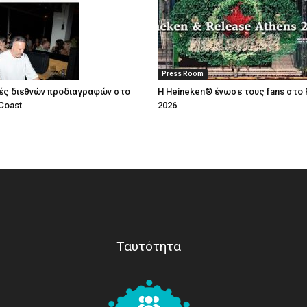
Press Room
ές διεθνών προδιαγραφών στο
Η Heineken® ένωσε τους fans στο 
Coast
2026
Ταυτότητα