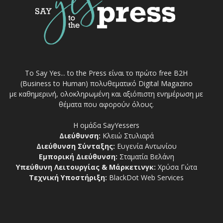
Το Say Yes... to the Press είναι το πρώτο free Β2Η
(Business to Human) πολυθεματικό Digital Magazino
με καθημερινή, ολοκληρωμένη και αξιόπιστη ενημέρωση με
θέματα που αφορούν όλους.
Η ομάδα SayYessers
Διεύθυνση:
Κλειώ Στυλιαρά
Διεύθυνση Σύνταξης:
Ευγενία Αντωνίου
Εμπορική Διεύθυνση:
Σταματία Βελάνη
Υπεύθυνη Λειτουργίας & Μάρκετινγκ:
Χρύσα Γώτα
Τεχνική Υποστήριξη:
BlackDot Web Services