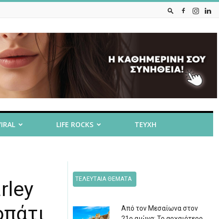
VIRAL
LIFE ROCKS
ΤΕΥΧΗ
ΤΕΛΕΥΤΑΙΑ ΘΕΜΑΤΑ
rley
οπάτι
Από τον Μεσαίωνα στον
21ο αιώνα: Το αρχαιότερο