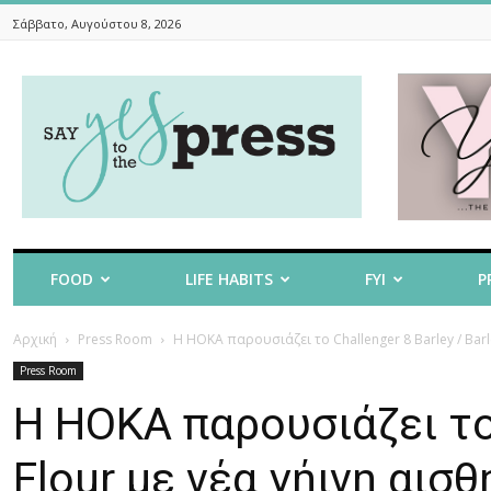
Σάββατο, Αυγούστου 8, 2026
Say
Yes
To
The
Press
FOOD
LIFE HABITS
FYI
P
Αρχική
Press Room
Η HOKA παρουσιάζει το Challenger 8 Barley / Barley
Press Room
Η HOKA παρουσιάζει το 
Flour με νέα γήινη αισ