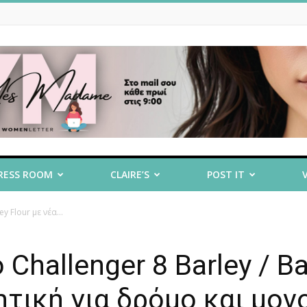
RESS ROOM
CLAIRE’S
POST IT
 Flour με νέα...
Challenger 8 Barley / Ba
θητική για δρόμο και μον