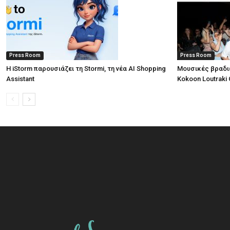
Press Room
Press Room
Η iStorm παρουσιάζει τη Stormi, τη νέα AI Shopping
Μουσικές βραδι
Assistant
Kokoon Loutraki 