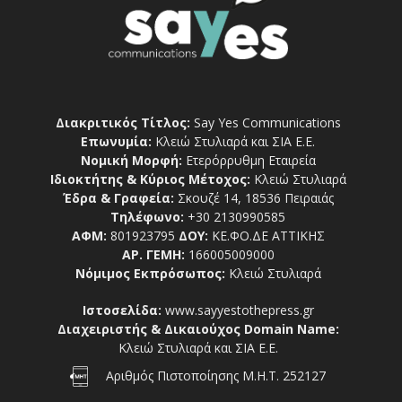
Διακριτικός Τίτλος:
Say Yes Communications
Επωνυμία:
Κλειώ Στυλιαρά και ΣΙΑ Ε.Ε.
Νομική Μορφή:
Ετερόρρυθμη Εταιρεία
Ιδιοκτήτης & Κύριος Μέτοχος:
Κλειώ Στυλιαρά
Έδρα & Γραφεία:
Σκουζέ 14, 18536 Πειραιάς
Τηλέφωνο:
+30 2130990585
ΑΦΜ:
801923795
ΔΟΥ:
ΚΕ.ΦΟ.ΔΕ ΑΤΤΙΚΗΣ
ΑΡ. ΓΕΜΗ:
166005009000
Νόμιμος Εκπρόσωπος:
Κλειώ Στυλιαρά
Ιστοσελίδα:
www.sayyestothepress.gr
Διαχειριστής & Δικαιούχος Domain Name:
Κλειώ Στυλιαρά και ΣΙΑ Ε.Ε.
Αριθμός Πιστοποίησης Μ.Η.Τ. 252127