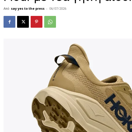
Από
say yes to the press
-
06/07/2026