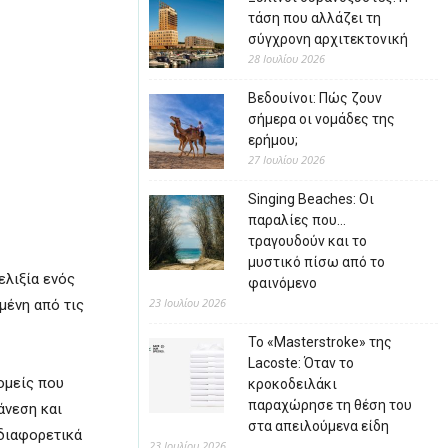
τάση που αλλάζει τη
σύγχρονη αρχιτεκτονική
28 Ιουλίου 2026
Βεδουίνοι: Πώς ζουν
σήμερα οι νομάδες της
ερήμου;
27 Ιουλίου 2026
Singing Beaches: Οι
παραλίες που…
τραγουδούν και το
μυστικό πίσω από το
ελιξία ενός
φαινόμενο
23 Ιουλίου 2026
μένη από τις
Το «Masterstroke» της
Lacoste: Όταν το
ομείς που
κροκοδειλάκι
παραχώρησε τη θέση του
άνεση και
στα απειλούμενα είδη
διαφορετικά
23 Ιουλίου 2026