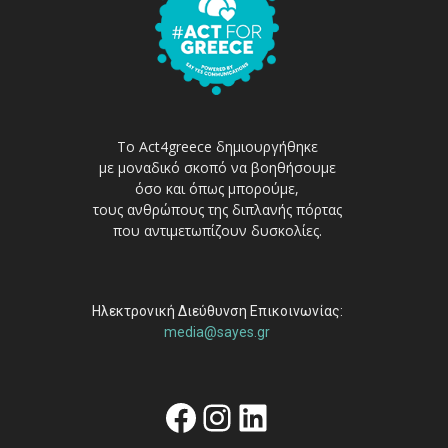
Το Act4greece δημιουργήθηκε
με μοναδικό σκοπό να βοηθήσουμε
όσο και όπως μπορούμε,
τους ανθρώπους της διπλανής πόρτας
που αντιμετωπίζουν δυσκολίες.
Ηλεκτρονική Διεύθυνση Επικοινωνίας:
media@sayes.gr
Facebook
Instagram
Linkedin