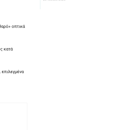
θαρό» οπτικά
υς κατά
ι επιλεγμένα