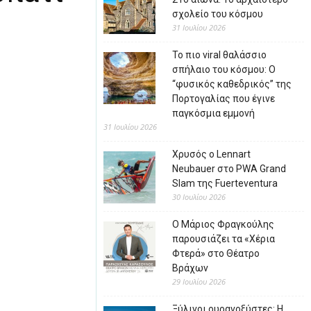
σχολείο του κόσμου
31 Ιουλίου 2026
Το πιο viral θαλάσσιο
σπήλαιο του κόσμου: Ο
“φυσικός καθεδρικός” της
Πορτογαλίας που έγινε
παγκόσμια εμμονή
31 Ιουλίου 2026
Χρυσός ο Lennart
Neubauer στο PWA Grand
Slam της Fuerteventura
30 Ιουλίου 2026
Ο Μάριος Φραγκούλης
παρουσιάζει τα «Χέρια
Φτερά» στο Θέατρο
Βράχων
29 Ιουλίου 2026
Ξύλινοι ουρανοξύστες: Η