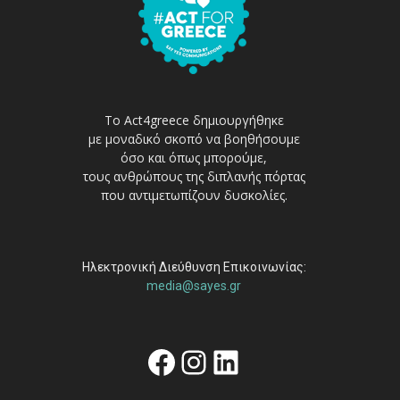
Το Act4greece δημιουργήθηκε
με μοναδικό σκοπό να βοηθήσουμε
όσο και όπως μπορούμε,
τους ανθρώπους της διπλανής πόρτας
που αντιμετωπίζουν δυσκολίες.
Ηλεκτρονική Διεύθυνση Επικοινωνίας:
media@sayes.gr
Facebook
Instagram
Linkedin