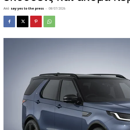
Από
say yes to the press
-
08/07/2026