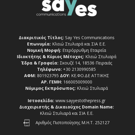
Διακριτικός Τίτλος:
Say Yes Communications
Επωνυμία:
Κλειώ Στυλιαρά και ΣΙΑ Ε.Ε.
Νομική Μορφή:
Ετερόρρυθμη Εταιρεία
Ιδιοκτήτης & Κύριος Μέτοχος:
Κλειώ Στυλιαρά
Έδρα & Γραφεία:
Σκουζέ 14, 18536 Πειραιάς
Τηλέφωνο:
+30 2130990585
ΑΦΜ:
801923795
ΔΟΥ:
ΚΕ.ΦΟ.ΔΕ ΑΤΤΙΚΗΣ
ΑΡ. ΓΕΜΗ:
166005009000
Νόμιμος Εκπρόσωπος:
Κλειώ Στυλιαρά
Ιστοσελίδα:
www.sayyestothepress.gr
Διαχειριστής & Δικαιούχος Domain Name:
Κλειώ Στυλιαρά και ΣΙΑ Ε.Ε.
Αριθμός Πιστοποίησης Μ.Η.Τ. 252127