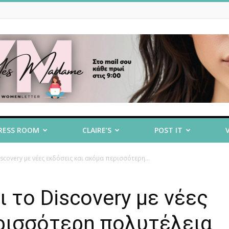
RESS ROOM
CLAIRE’S
POST IT
scovery με νέες εκδόσεις και ακόμα περισσότερη...
 το Discovery με νέες
ρισσότερη πολυτέλεια