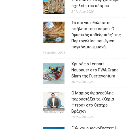
σχολείο του κόσμου
31 Ιουλίου 2026
Το πιο viral θαλάσσιο
σπήλαιο του κόσμου: Ο
“φυσικός καθεδρικός” της
Πορτογαλίας που έγινε
παγκόσμια εμμονή
31 Ιουλίου 2026
Χρυσός ο Lennart
Neubauer στο PWA Grand
Slam της Fuerteventura
30 Ιουλίου 2026
Ο Μάριος Φραγκούλης
παρουσιάζει τα «Χέρια
Φτερά» στο Θέατρο
Βράχων
29 Ιουλίου 2026
Ξύλινοι ουρανοξύστες: Η