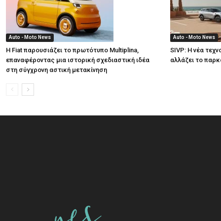
Auto - Moto News
Auto - Moto News
Η Fiat παρουσιάζει το πρωτότυπο Multiplina,
SIVP: Η νέα τεχ
επαναφέροντας μια ιστορική σχεδιαστική ιδέα
αλλάζει το παρ
στη σύγχρονη αστική μετακίνηση