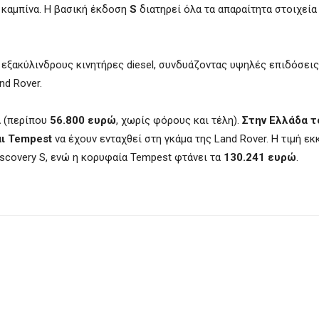
 καμπίνα. Η βασική έκδοση
S
διατηρεί όλα τα απαραίτητα στοιχεία
 εξακύλινδρους κινητήρες diesel, συνδυάζοντας υψηλές επιδόσεις
d Rover.
α
(περίπου
56.800 ευρώ
, χωρίς φόρους και τέλη).
Στην Ελλάδα τ
αι Tempest
να έχουν ενταχθεί στη γκάμα της Land Rover. Η τιμή εκ
iscovery S, ενώ η κορυφαία Tempest φτάνει τα
130.241 ευρώ
.