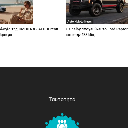
Auto - Moto News
νολογία της OMODA & JAECOO που
Η Shelby απογειώνει το Ford Rapto
κάρισμα
και στην Ελλάδα;
Ταυτότητα