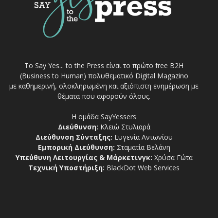
Το Say Yes... to the Press είναι το πρώτο free Β2Η
(Business to Human) πολυθεματικό Digital Magazino
με καθημερινή, ολοκληρωμένη και αξιόπιστη ενημέρωση με
θέματα που αφορούν όλους.
Η ομάδα SayYessers
Διεύθυνση:
Κλειώ Στυλιαρά
Διεύθυνση Σύνταξης:
Ευγενία Αντωνίου
Εμπορική Διεύθυνση:
Σταματία Βελάνη
Υπεύθυνη Λειτουργίας & Μάρκετινγκ:
Χρύσα Γώτα
Τεχνική Υποστήριξη:
BlackDot Web Services