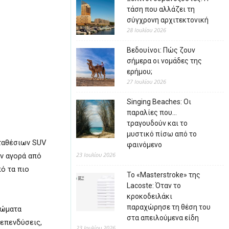
τάση που αλλάζει τη
σύγχρονη αρχιτεκτονική
28 Ιουλίου 2026
Βεδουίνοι: Πώς ζουν
σήμερα οι νομάδες της
ερήμου;
27 Ιουλίου 2026
Singing Beaches: Οι
παραλίες που…
τραγουδούν και το
μυστικό πίσω από το
πταθέσιων SUV
φαινόμενο
23 Ιουλίου 2026
ην αγορά από
ό τα πιο
Το «Masterstroke» της
Lacoste: Όταν το
κροκοδειλάκι
παραχώρησε τη θέση του
ρώματα
στα απειλούμενα είδη
επενδύσεις,
23 Ιουλίου 2026