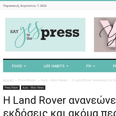
Παρασκευή, Αυγούστου 7, 2026
Say
Yes
To
The
Press
FOOD
LIFE HABITS
FYI
P
Αρχική
Press Room
Auto - Moto News
Η Land Rover ανανεώνει το Di
Press Room
Auto - Moto News
Η Land Rover ανανεώνει
εκδόσεις και ακόμα πε