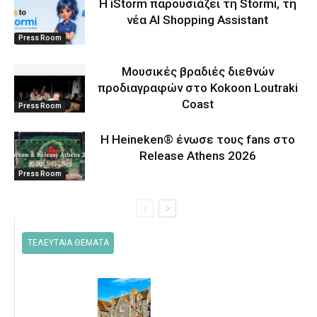
Η iStorm παρουσιάζει τη Stormi, τη
νέα AI Shopping Assistant
Press Room
Μουσικές βραδιές διεθνών
προδιαγραφών στο Kokoon Loutraki
Coast
Press Room
Η Heineken® ένωσε τους fans στο
Release Athens 2026
Press Room
ΤΕΛΕΥΤΑΙΑ ΘΕΜΑΤΑ