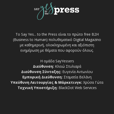
Το Say Yes... to the Press είναι το πρώτο free Β2Η
(Business to Human) πολυθεματικό Digital Magazino
με καθημερινή, ολοκληρωμένη και αξιόπιστη
ενημέρωση με θέματα που αφορούν όλους.
Η ομάδα SayYessers
Διεύθυνση:
Κλειώ Στυλιαρά
Διεύθυνση Σύνταξης:
Ευγενία Αντωνίου
Εμπορική Διεύθυνση:
Σταματία Βελάνη
Υπεύθυνη Λειτουργίας & Μάρκετινγκ:
Χρύσα Γώτα
Τεχνική Υποστήριξη:
BlackDot Web Services