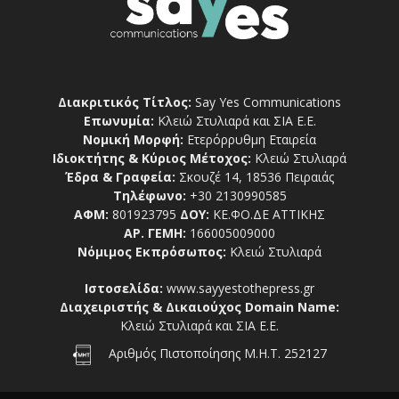
Διακριτικός Τίτλος:
Say Yes Communications
Επωνυμία:
Κλειώ Στυλιαρά και ΣΙΑ Ε.Ε.
Νομική Μορφή:
Ετερόρρυθμη Εταιρεία
Ιδιοκτήτης & Κύριος Μέτοχος:
Κλειώ Στυλιαρά
Έδρα & Γραφεία:
Σκουζέ 14, 18536 Πειραιάς
Τηλέφωνο:
+30 2130990585
ΑΦΜ:
801923795
ΔΟΥ:
ΚΕ.ΦΟ.ΔΕ ΑΤΤΙΚΗΣ
ΑΡ. ΓΕΜΗ:
166005009000
Νόμιμος Εκπρόσωπος:
Κλειώ Στυλιαρά
Ιστοσελίδα:
www.sayyestothepress.gr
Διαχειριστής & Δικαιούχος Domain Name:
Κλειώ Στυλιαρά και ΣΙΑ Ε.Ε.
Αριθμός Πιστοποίησης Μ.Η.Τ. 252127