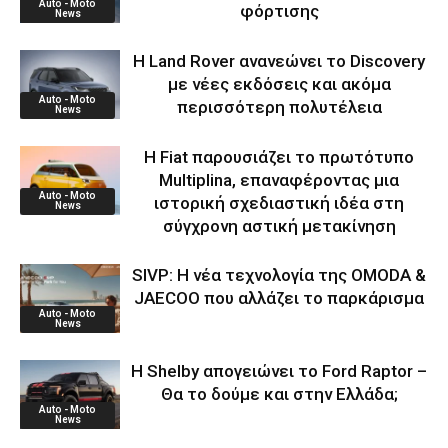
Auto - Moto
φόρτισης
News
Η Land Rover ανανεώνει το Discovery
με νέες εκδόσεις και ακόμα
Auto - Moto
περισσότερη πολυτέλεια
News
Η Fiat παρουσιάζει το πρωτότυπο
Multiplina, επαναφέροντας μια
Auto - Moto
ιστορική σχεδιαστική ιδέα στη
News
σύγχρονη αστική μετακίνηση
SIVP: Η νέα τεχνολογία της OMODA &
JAECOO που αλλάζει το παρκάρισμα
Auto - Moto
News
Η Shelby απογειώνει το Ford Raptor –
Θα το δούμε και στην Ελλάδα;
Auto - Moto
News