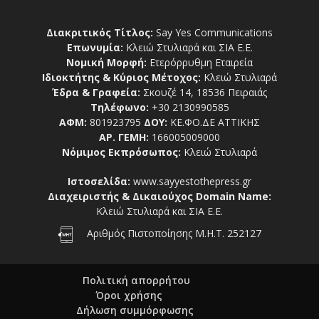
Διακριτικός Τίτλος:
Say Yes Communications
Επωνυμία:
Κλειώ Στυλιαρά και ΣΙΑ Ε.Ε.
Νομική Μορφή:
Ετερόρρυθμη Εταιρεία
Ιδιοκτήτης & Κύριος Μέτοχος:
Κλειώ Στυλιαρά
Έδρα & Γραφεία:
Σκουζέ 14, 18536 Πειραιάς
Τηλέφωνο:
+30 2130990585
ΑΦΜ:
801923795
ΔΟΥ:
ΚΕ.ΦΟ.ΔΕ ΑΤΤΙΚΗΣ
ΑΡ. ΓΕΜΗ:
166005009000
Νόμιμος Εκπρόσωπος:
Κλειώ Στυλιαρά
Ιστοσελίδα:
www.sayyestothepress.gr
Διαχειριστής & Δικαιούχος Domain Name:
Κλειώ Στυλιαρά και ΣΙΑ Ε.Ε.
Αριθμός Πιστοποίησης Μ.Η.Τ. 252127
Πολιτική απορρήτου
Όροι χρήσης
Δήλωση συμμόρφωσης