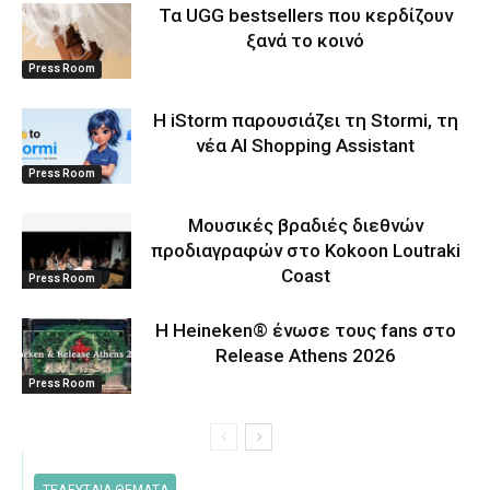
Τα UGG bestsellers που κερδίζουν
ξανά το κοινό
Press Room
Η iStorm παρουσιάζει τη Stormi, τη
νέα AI Shopping Assistant
Press Room
Μουσικές βραδιές διεθνών
προδιαγραφών στο Kokoon Loutraki
Coast
Press Room
Η Heineken® ένωσε τους fans στο
Release Athens 2026
Press Room