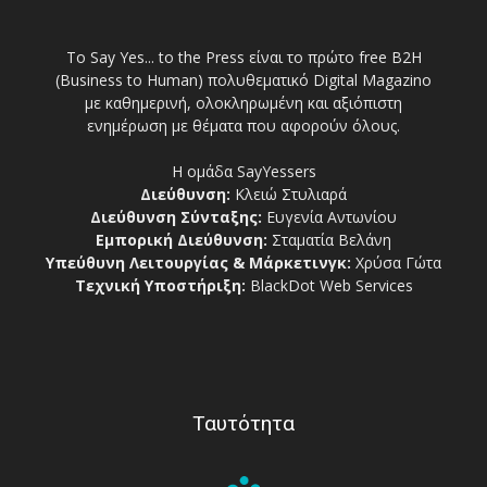
Το Say Yes... to the Press είναι το πρώτο free Β2Η
(Business to Human) πολυθεματικό Digital Magazino
με καθημερινή, ολοκληρωμένη και αξιόπιστη
ενημέρωση με θέματα που αφορούν όλους.
Η ομάδα SayYessers
Διεύθυνση:
Κλειώ Στυλιαρά
Διεύθυνση Σύνταξης:
Ευγενία Αντωνίου
Εμπορική Διεύθυνση:
Σταματία Βελάνη
Υπεύθυνη Λειτουργίας & Μάρκετινγκ:
Χρύσα Γώτα
Τεχνική Υποστήριξη:
BlackDot Web Services
Ταυτότητα