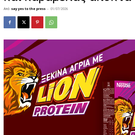
Από
say yes to the press
-
01/07/2026