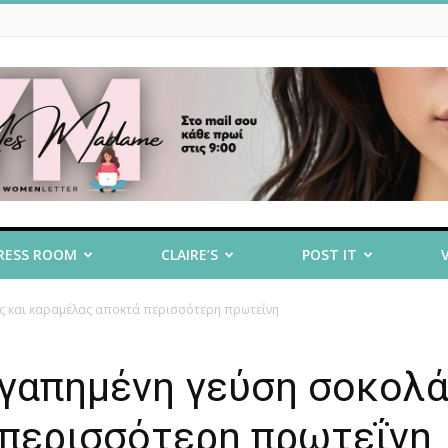
RESS ROOM
CLAIRE’S
POST IT
ας και καραμέλας αποκτά περισσότερη πρωτεΐνη
αγαπημένη γεύση σοκολ
 περισσότερη πρωτεΐνη