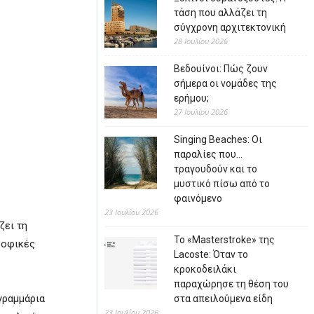
τάση που αλλάζει τη
σύγχρονη αρχιτεκτονική
28 Ιουλίου 2026
Βεδουίνοι: Πώς ζουν
σήμερα οι νομάδες της
ερήμου;
27 Ιουλίου 2026
Singing Beaches: Οι
παραλίες που…
τραγουδούν και το
μυστικό πίσω από το
φαινόμενο
23 Ιουλίου 2026
ζει τη
Το «Masterstroke» της
ροφικές
Lacoste: Όταν το
κροκοδειλάκι
παραχώρησε τη θέση του
γραμμάρια
στα απειλούμενα είδη
23 Ιουλίου 2026