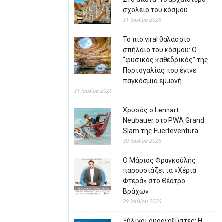
σχολείο του κόσμου
31 Ιουλίου 2026
Το πιο viral θαλάσσιο
σπήλαιο του κόσμου: Ο
“φυσικός καθεδρικός” της
Πορτογαλίας που έγινε
παγκόσμια εμμονή
31 Ιουλίου 2026
Χρυσός ο Lennart
Neubauer στο PWA Grand
Slam της Fuerteventura
30 Ιουλίου 2026
Ο Μάριος Φραγκούλης
παρουσιάζει τα «Χέρια
Φτερά» στο Θέατρο
Βράχων
29 Ιουλίου 2026
Ξύλινοι ουρανοξύστες: Η