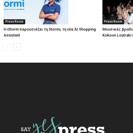
Press Room
Press Room
Η iStorm παρουσιάζει τη Stormi, τη νέα AI Shopping
Μουσικές βραδι
Assistant
Kokoon Loutraki 