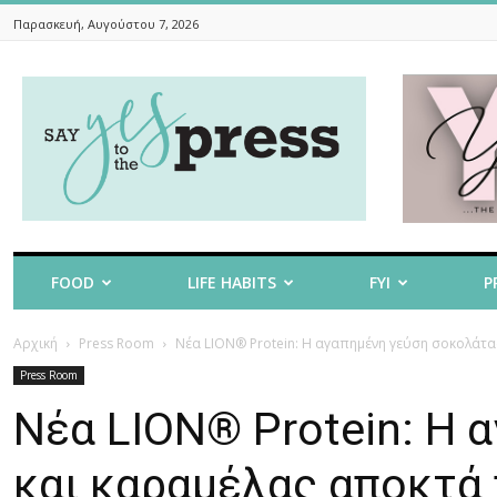
Παρασκευή, Αυγούστου 7, 2026
Say
Yes
To
The
Press
FOOD
LIFE HABITS
FYI
P
Αρχική
Press Room
Νέα LION® Protein: Η αγαπημένη γεύση σοκολάτ
Press Room
Νέα LION® Protein: Η 
και καραμέλας αποκτά