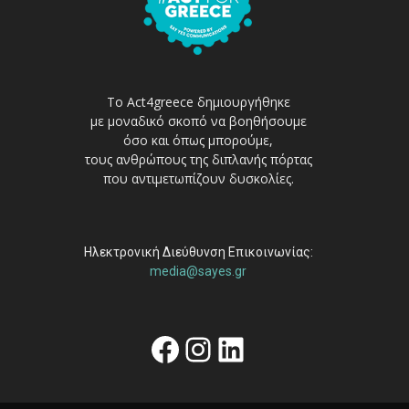
Το Act4greece δημιουργήθηκε
με μοναδικό σκοπό να βοηθήσουμε
όσο και όπως μπορούμε,
τους ανθρώπους της διπλανής πόρτας
που αντιμετωπίζουν δυσκολίες.
Ηλεκτρονική Διεύθυνση Επικοινωνίας:
media@sayes.gr
Facebook
Instagram
Linkedin