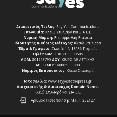
Διακριτικός Τίτλος:
Say Yes Communications
Επωνυμία:
Κλειώ Στυλιαρά και ΣΙΑ Ε.Ε.
Νομική Μορφή:
Ετερόρρυθμη Εταιρεία
Ιδιοκτήτης & Κύριος Μέτοχος:
Κλειώ Στυλιαρά
Έδρα & Γραφεία:
Σκουζέ 14, 18536 Πειραιάς
Τηλέφωνο:
+30 2130990585
ΑΦΜ:
801923795
ΔΟΥ:
ΚΕ.ΦΟ.ΔΕ ΑΤΤΙΚΗΣ
ΑΡ. ΓΕΜΗ:
166005009000
Νόμιμος Εκπρόσωπος:
Κλειώ Στυλιαρά
Ιστοσελίδα:
www.sayyestothepress.gr
Διαχειριστής & Δικαιούχος Domain Name:
Κλειώ Στυλιαρά και ΣΙΑ Ε.Ε.
Αριθμός Πιστοποίησης Μ.Η.Τ. 252127