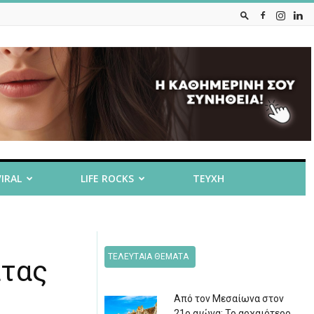
VIRAL
LIFE ROCKS
ΤΕΥΧΗ
ΤΕΛΕΥΤΑΙΑ ΘΕΜΑΤΑ
άτας
Από τον Μεσαίωνα στον
21ο αιώνα: Το αρχαιότερο