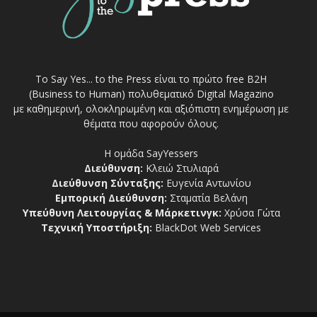
Το Say Yes... to the Press είναι το πρώτο free Β2Η
(Business to Human) πολυθεματικό Digital Magazino
με καθημερινή, ολοκληρωμένη και αξιόπιστη ενημέρωση με
θέματα που αφορούν όλους.
Η ομάδα SayYessers
Διεύθυνση:
Κλειώ Στυλιαρά
Διεύθυνση Σύνταξης:
Ευγενία Αντωνίου
Εμπορική Διεύθυνση:
Σταματία Βελάνη
Υπεύθυνη Λειτουργίας & Μάρκετινγκ:
Χρύσα Γώτα
Τεχνική Υποστήριξη:
BlackDot Web Services