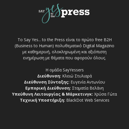
Το Say Yes... to the Press είναι το πρώτο free Β2Η
(Business to Human) πολυθεματικό Digital Magazino
με καθημερινή, ολοκληρωμένη και αξιόπιστη
ενημέρωση με θέματα που αφορούν όλους.
Η ομάδα SayYessers
Διεύθυνση:
Κλειώ Στυλιαρά
Διεύθυνση Σύνταξης:
Ευγενία Αντωνίου
Εμπορική Διεύθυνση:
Σταματία Βελάνη
Υπεύθυνη Λειτουργίας & Μάρκετινγκ:
Χρύσα Γώτα
Τεχνική Υποστήριξη:
BlackDot Web Services