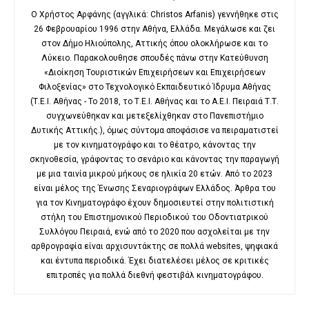
Ο Χρήστος Αρφάνης (αγγλικά: Christos Arfanis) γεννήθηκε στις
26 Φεβρουαρίου 1996 στην Αθήνα, Ελλάδα. Μεγάλωσε και ζει
στον Δήμο Ηλιούπολης, Αττικής όπου ολοκλήρωσε και το
Λύκειο. Παρακολουθησε σπουδές πάνω στην Κατεύθυνση
«Διοίκηση Τουριστικών Επιχειρήσεων και Επιχειρήσεων
Φιλοξενίας» στο Τεχνολογικό Εκπαιδευτικό Ίδρυμα Αθήνας
(Τ.Ε.Ι. Αθήνας - Το 2018, το Τ.Ε.Ι. Αθήνας και το Α.Ε.Ι. Πειραιά Τ.Τ.
συγχωνεύθηκαν και μετεξελίχθηκαν στο Πανεπιστήμιο
Δυτικής Αττικής.), όμως σύντομα αποφάσισε να πειραματιστεί
με τον κινηματογράφο και το θέατρο, κάνοντας την
σκηνοθεσία, γράφοντας το σενάριο και κάνοντας την παραγωγή
με μια ταινία μικρού μήκους σε ηλικία 20 ετών. Από το 2023
είναι μέλος της Ένωσης Σεναριογράφων Ελλάδος. Άρθρα του
για τον Κινηματογράφο έχουν δημοσιευτεί στην πολιτιστική
στήλη του Επιστημονικού Περιοδικού του Οδοντιατρικού
Συλλόγου Πειραιά, ενώ από το 2020 που ασχολείται με την
αρθρογραφία είναι αρχισυντάκτης σε πολλά websites, ψηφιακά
και έντυπα περιοδικά. Έχει διατελέσει μέλος σε κριτικές
επιτροπές για πολλά διεθνή φεστιβάλ κινηματογράφου.