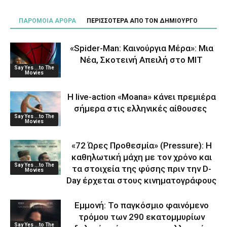
ΠΑΡΟΜΟΙΑ ΑΡΘΡΑ
ΠΕΡΙΣΣΟΤΕΡΑ ΑΠΟ ΤΟΝ ΔΗΜΙΟΥΡΓΟ
«Spider-Man: Καινούργια Μέρα»: Μια
Νέα, Σκοτεινή Απειλή στο MIT
Say Yes ...to The
Movies
Η live-action «Moana» κάνει πρεμιέρα
σήμερα στις ελληνικές αίθουσες
Say Yes ...to The
Movies
«72 Ώρες Προθεσμία» (Pressure): Η
καθηλωτική μάχη με τον χρόνο και
Say Yes ...to The
τα στοιχεία της φύσης πριν την D-
Movies
Day έρχεται στους κινηματογράφους
Εμμονή: Το παγκόσμιο φαινόμενο
τρόμου των 290 εκατομμυρίων
Say Yes ...to The