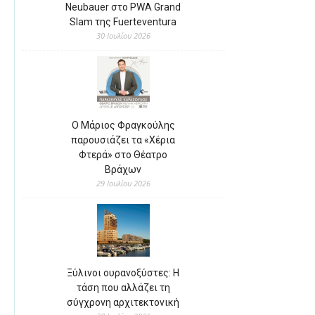
Neubauer στο PWA Grand
Slam της Fuerteventura
30 Ιουλίου 2026
Ο Μάριος Φραγκούλης
παρουσιάζει τα «Χέρια
Φτερά» στο Θέατρο
Βράχων
29 Ιουλίου 2026
Ξύλινοι ουρανοξύστες: Η
τάση που αλλάζει τη
σύγχρονη αρχιτεκτονική