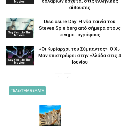
δολαρίων έρχεται στις ελληνικές
Movies
αίθουσες
Disclosure Day: Η νέα ταινία του
Steven Spielberg από σήμερα στους
Say Yes ...to The
κινηματογράφους
Movies
«Οι Κυρίαρχοι του Σύμπαντος»: Ο Χι-
Μαν επιστρέφει στην Ελλάδα στις 4
Say Yes ...to The
Ιουνίου
Movies
ΤΕΛΕΥΤΑΙΑ ΘΕΜΑΤΑ