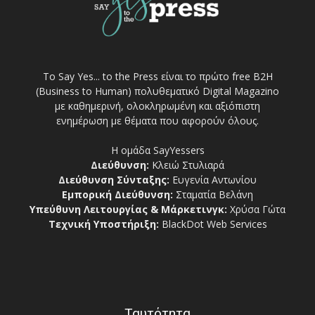
Το Say Yes... to the Press είναι το πρώτο free Β2Η
(Business to Human) πολυθεματικό Digital Magazino
με καθημερινή, ολοκληρωμένη και αξιόπιστη
ενημέρωση με θέματα που αφορούν όλους.
Η ομάδα SayYessers
Διεύθυνση:
Κλειώ Στυλιαρά
Διεύθυνση Σύνταξης:
Ευγενία Αντωνίου
Εμπορική Διεύθυνση:
Σταματία Βελάνη
Υπεύθυνη Λειτουργίας & Μάρκετινγκ:
Χρύσα Γώτα
Τεχνική Υποστήριξη:
BlackDot Web Services
Ταυτότητα