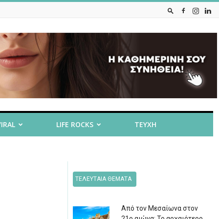
VIRAL
LIFE ROCKS
ΤΕΥΧΗ
ΤΕΛΕΥΤΑΙΑ ΘΕΜΑΤΑ
l
Από τον Μεσαίωνα στον
21ο αιώνα: Το αρχαιότερο