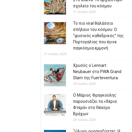
σχολείο του κόσμου
31 Ιουλίου 2026
Το πιο viral θαλάσσιο
σπήλαιο του κόσμου: Ο
“φυσικός καθεδρικός” της
Πορτογαλίας που έγινε
παγκόσμια εμμονή
31 Ιουλίου 2026
Χρυσός ο Lennart
Neubauer στο PWA Grand
Slam της Fuerteventura
30 Ιουλίου 2026
Ο Μάριος Φραγκούλης
παρουσιάζει τα «Χέρια
Φτερά» στο Θέατρο
Βράχων
29 Ιουλίου 2026
Ξύλινοι ουρανοξύστες: Η