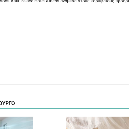
asons Astir Palace Hotel Athens ανάμεσα στους κορυφαίους προορ
ΟΥΡΓΟ