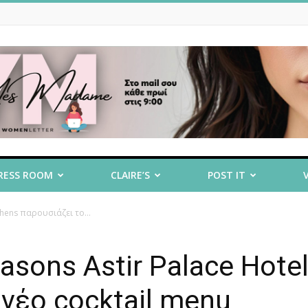
RESS ROOM
CLAIRE’S
POST IT
thens παρουσιάζει το...
asons Astir Palace Hote
νέο cocktail menu