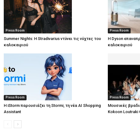
Press Room
Press Room
Summer Nights: Η Stradivarius ντύνει τις νύχτες του
Η Dyson επαναπρ
καλοκαιριού
καλοκαιριού
Press Room
Press Room
Η iStorm παρουσιάζει τη Stormi, τη νέα AI Shopping
Μουσικές βραδι
Assistant
Kokoon Loutraki 