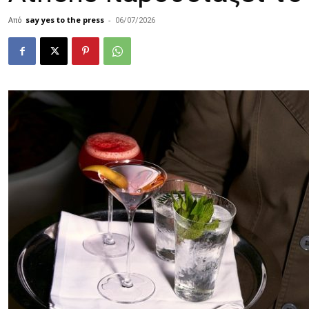
Από
say yes to the press
-
06/07/2026