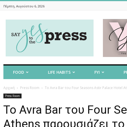
Πέμπτη, Αυγούστου 6, 2026
Say
Yes
To
The
Press
FOOD
LIFE HABITS
FYI
P
Αρχική
Press Room
Το Avra Bar του Four Seasons Astir Palace Hotel A
Press Room
Το Avra Bar του Four Se
Athens παρουσιάζει το 