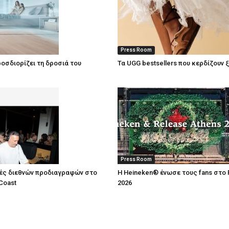
Press Room
οσδιορίζει τη δροσιά του
Τα UGG bestsellers που κερδίζουν 
Press Room
ές διεθνών προδιαγραφών στο
Η Heineken® ένωσε τους fans στο 
Coast
2026