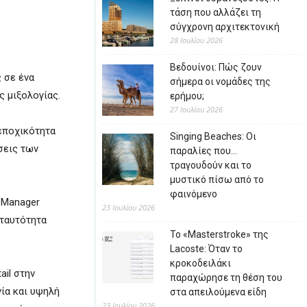
τάση που αλλάζει τη
σύγχρονη αρχιτεκτονική
28 Ιουλίου 2026
Βεδουίνοι: Πώς ζουν
 σε ένα
σήμερα οι νομάδες της
ς μιξολογίας.
ερήμου;
27 Ιουλίου 2026
 εποχικότητα
Singing Beaches: Οι
σεις των
παραλίες που…
τραγουδούν και το
μυστικό πίσω από το
φαινόμενο
r Manager
23 Ιουλίου 2026
 ταυτότητα
Το «Masterstroke» της
Lacoste: Όταν το
κροκοδειλάκι
ail στην
παραχώρησε τη θέση του
νία και υψηλή
στα απειλούμενα είδη
23 Ιουλίου 2026