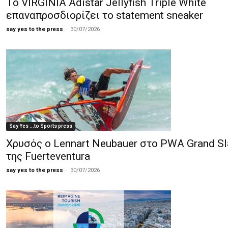
Το VIRGINIA Adistar Jellyfish Triple White
επαναπροσδιορίζει το statement sneaker
-
say yes to the press
30/07/2026
Say Yes ...to Sports press
Χρυσός ο Lennart Neubauer στο PWA Grand S
της Fuerteventura
-
say yes to the press
30/07/2026