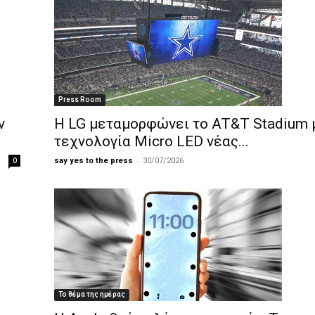
Press Room
ν
Η LG μεταμορφώνει το AT&T Stadium 
τεχνολογία Micro LED νέας...
-
0
say yes to the press
30/07/2026
Το θέμα της ημέρας