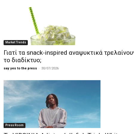
Market Trends
Γιατί τα snack-inspired αναψυκτικά τρελαίνου
το διαδίκτυο;
-
say yes to the press
30/07/2026
Press Room