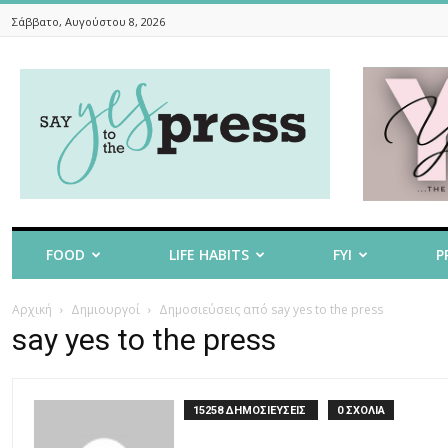
Σάββατο, Αυγούστου 8, 2026
Say
Yes
To
The
Press
FOOD
LIFE HABITS
FYI
P
Αρχική
Δημιουργοί
Δημοσιεύσεις από say yes to the press
say yes to the press
15258 ΔΗΜΟΣΙΕΥΣΕΙΣ
0 ΣΧΟΛΙΑ