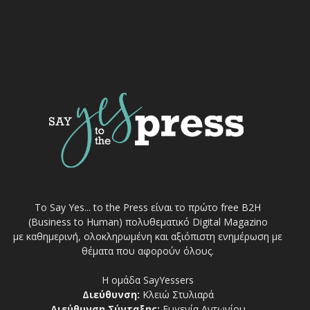
Το Say Yes... to the Press είναι το πρώτο free Β2Η
(Business to Human) πολυθεματικό Digital Magazino
με καθημερινή, ολοκληρωμένη και αξιόπιστη ενημέρωση με
θέματα που αφορούν όλους.
Η ομάδα SayYessers
Διεύθυνση:
Κλειώ Στυλιαρά
Διεύθυνση Σύνταξης:
Ευγενία Αντωνίου