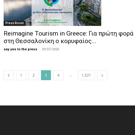
Press Room
Reimagine Tourism in Greece: Για πρώτη φορά
στη Θεσσαλονίκη ο κορυφαίος...
-
say yes to the press
29/07/2026
...
1
2
3
4
1,521