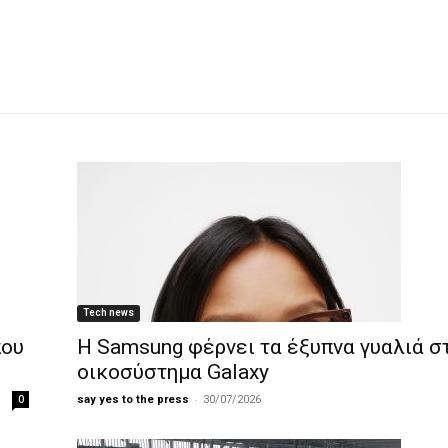
Tech news
που
Η Samsung φέρνει τα έξυπνα γυαλιά σ
οικοσύστημα Galaxy
-
0
say yes to the press
30/07/2026