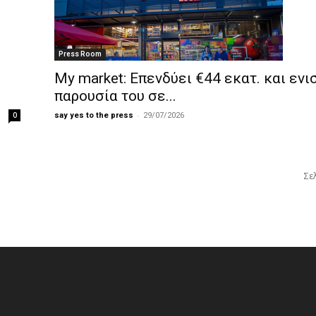
Press Room
My market: Επενδύει €44 εκατ. και ενι
παρουσία του σε...
-
0
say yes to the press
29/07/2026
Σε