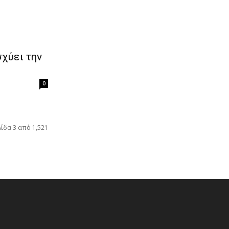
σχύει την
0
λίδα 3 από 1,521