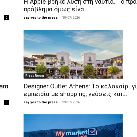
Η Apple βρήκε λύση στη ναυτία. Το πρ
πρόβλημα όμως είναι...
-
0
say yes to the press
30/07/2026
Press Room
lam
Designer Outlet Athens: Το καλοκαίρι γ
εμπειρία με shopping, γεύσεις και...
-
0
say yes to the press
29/07/2026