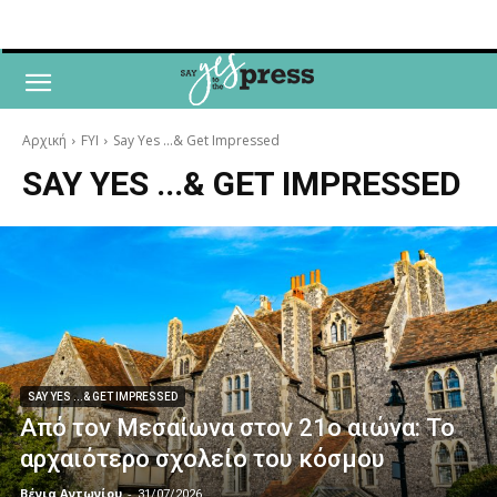
Αρχική
FYI
Say Yes ...& Get Impressed
SAY YES ...& GET IMPRESSED
SAY YES ...& GET IMPRESSED
Από τον Μεσαίωνα στον 21ο αιώνα: Το
αρχαιότερο σχολείο του κόσμου
Βένια Αντωνίου
-
31/07/2026