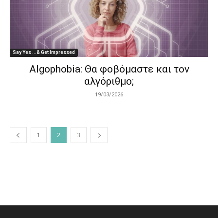
Say Yes ...& Get Impressed
Algophobia: Θα φοβόμαστε και τον
αλγόριθμο;
19/03/2026
1
2
3