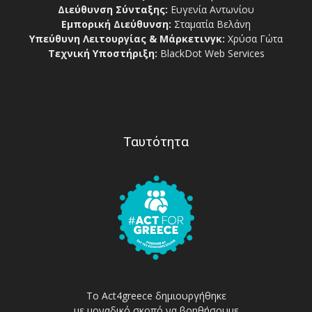
Διεύθυνση Σύνταξης:
Ευγενία Αντωνίου
Εμπορική Διεύθυνση:
Σταματία Βελάνη
Υπεύθυνη Λειτουργίας & Μάρκετινγκ:
Χρύσα Γώτα
Τεχνική Υποστήριξη:
BlackDot Web Services
Ταυτότητα
Το Act4greece δημιουργήθηκε
με μοναδικό σκοπό να βοηθήσουμε