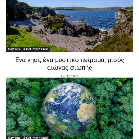
Say Yes ...& Get Impressed
Ένα νησί, ένα μυστικό πείραμα, μισός
αιώνας σιωπής
12/05/2026
Say Yes ...& Get Impressed