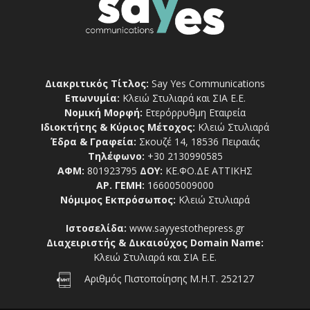
Διακριτικός Τίτλος:
Say Yes Communications
Επωνυμία:
Κλειώ Στυλιαρά και ΣΙΑ Ε.Ε.
Νομική Μορφή:
Ετερόρρυθμη Εταιρεία
Ιδιοκτήτης & Κύριος Μέτοχος:
Κλειώ Στυλιαρά
Έδρα & Γραφεία:
Σκουζέ 14, 18536 Πειραιάς
Τηλέφωνο:
+30 2130990585
ΑΦΜ:
801923795
ΔΟΥ:
ΚΕ.ΦΟ.ΔΕ ΑΤΤΙΚΗΣ
ΑΡ. ΓΕΜΗ:
166005009000
Νόμιμος Εκπρόσωπος:
Κλειώ Στυλιαρά
Ιστοσελίδα:
www.sayyestothepress.gr
Διαχειριστής & Δικαιούχος Domain Name:
Κλειώ Στυλιαρά και ΣΙΑ Ε.Ε.
Αριθμός Πιστοποίησης Μ.Η.Τ. 252127