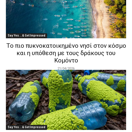
Say Yes ...& Get Impressed
Το πιο πυκνοκατοικημένο νησί στον κόσμο
και η υπόθεση με τους δράκους του
Κομόντο
21/04/2026
Say Yes ...& Get Impressed