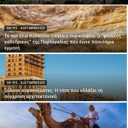
SAY YES ...& GET IMPRESSED
Το πιο viral θαλάσσιο σπήλαιο του κόσμου: Ο “φυσικός
καθεδρικός” της Πορτογαλίας που έγινε παγκόσμια
εμμονή
SAY YES ...& GET IMPRESSED
Ξύλινοι ουρανοξύστες: Η τάση που αλλάζει τη
σύγχρονη αρχιτεκτονική