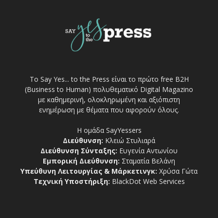
Το Say Yes... to the Press είναι το πρώτο free Β2Η
(Business to Human) πολυθεματικό Digital Magazino
με καθημερινή, ολοκληρωμένη και αξιόπιστη
ενημέρωση με θέματα που αφορούν όλους.
Η ομάδα SayYessers
Διεύθυνση:
Κλειώ Στυλιαρά
Διεύθυνση Σύνταξης:
Ευγενία Αντωνίου
Εμπορική Διεύθυνση:
Σταματία Βελάνη
Υπεύθυνη Λειτουργίας & Μάρκετινγκ:
Χρύσα Γώτα
Τεχνική Υποστήριξη:
BlackDot Web Services