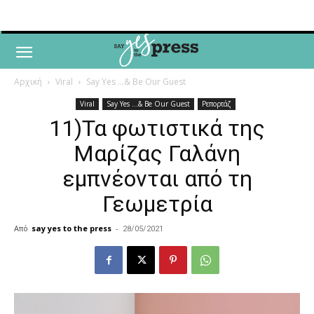
Αρχική
Viral
Say Yes ...& Be Our Guest
Viral
Say Yes ...& Be Our Guest
Ρεπορτάζ
11)Τα φωτιστικά της
Μαρίζας Γαλάνη
εμπνέονται από τη
Γεωμετρία
Από
say yes to the press
-
28/05/2021