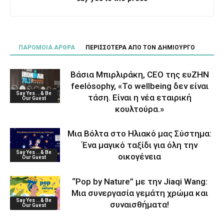
ΠΑΡΟΜΟΙΑ ΑΡΘΡΑ
ΠΕΡΙΣΣΟΤΕΡΑ ΑΠΟ ΤΟΝ ΔΗΜΙΟΥΡΓΟ
Βάσια Μπιρλιράκη, CEO της ευΖΗΝ
feelόsophy, «Το wellbeing δεν είναι
Say Yes ...& Be
τάση. Είναι η νέα εταιρική
Our Guest
κουλτούρα.»
Μια Βόλτα στο Ηλιακό μας Σύστημα:
Ένα μαγικό ταξίδι για όλη την
Say Yes ...& Be
οικογένεια
Our Guest
“Pop by Nature” με την Jiaqi Wang:
Μια συνεργασία γεμάτη χρώμα και
Say Yes ...& Be
συναισθήματα!
Our Guest