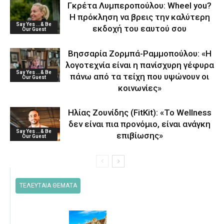
Γκρέτα Λυμπεροπούλου: Wheel you?
Η πρόκληση να βρεις την καλύτερη
Say Yes ...& Be
εκδοχή του εαυτού σου
Our Guest
Βησσαρία Ζορμπά-Ραμμοπούλου: «Η
λογοτεχνία είναι η πανίσχυρη γέφυρα
Say Yes ...& Be
πάνω από τα τείχη που υψώνουν οι
Our Guest
κοινωνίες»
Ηλίας Ζουνίδης (FitKit): «Το Wellness
δεν είναι πια προνόμιο, είναι ανάγκη
Say Yes ...& Be
επιβίωσης»
Our Guest
ΤΕΛΕΥΤΑΙΑ ΘΕΜΑΤΑ