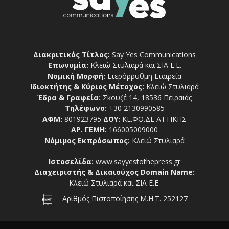
Διακριτικός Τίτλος:
Say Yes Communications
Επωνυμία:
Κλειώ Στυλιαρά και ΣΙΑ Ε.Ε.
Νομική Μορφή:
Ετερόρρυθμη Εταιρεία
Ιδιοκτήτης & Κύριος Μέτοχος:
Κλειώ Στυλιαρά
Έδρα & Γραφεία:
Σκουζέ 14, 18536 Πειραιάς
Τηλέφωνο:
+30 2130990585
ΑΦΜ:
801923795
ΔΟΥ:
ΚΕ.ΦΟ.ΔΕ ΑΤΤΙΚΗΣ
ΑΡ. ΓΕΜΗ:
166005009000
Νόμιμος Εκπρόσωπος:
Κλειώ Στυλιαρά
Ιστοσελίδα:
www.sayyestothepress.gr
Διαχειριστής & Δικαιούχος Domain Name:
Κλειώ Στυλιαρά και ΣΙΑ Ε.Ε.
Αριθμός Πιστοποίησης Μ.Η.Τ. 252127