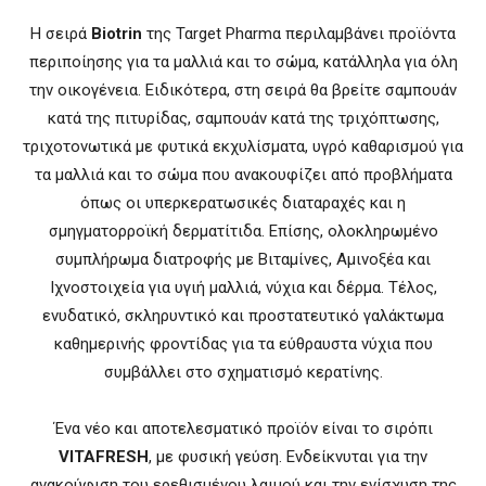
Η σειρά
Βiotrin
της Ταrget Phαrmα περιλαμβάνει προϊόντα
περιποίησης για τα μαλλιά και το σώμα, κατάλληλα για όλη
την οικογένεια. Ειδικότερα, στη σειρά θα βρείτε σαμπουάν
κατά της πιτυρίδας, σαμπουάν κατά της τριχόπτωσης,
τριχοτονωτικά με φυτικά εκχυλίσματα, υγρό καθαρισμού για
τα μαλλιά και το σώμα που ανακουφίζει από προβλήματα
όπως οι υπερκερατωσικές διαταραχές και η
σμηγματορροϊκή δερματίτιδα. Επίσης, ολοκληρωμένο
συμπλήρωμα διατροφής με Βιταμίνες, Αμινοξέα και
Ιχνοστοιχεία για υγιή μαλλιά, νύχια και δέρμα. Τέλος,
ενυδατικό, σκληρυντικό και προστατευτικό γαλάκτωμα
καθημερινής φροντίδας για τα εύθραυστα νύχια που
συμβάλλει στο σχηματισμό κερατίνης.
Ένα νέο και αποτελεσματικό προϊόν είναι το σιρόπι
VITAFRESH
, με φυσική γεύση. Ενδείκνυται για την
ανακούφιση του ερεθισμένου λαιμού και την ενίσχυση της