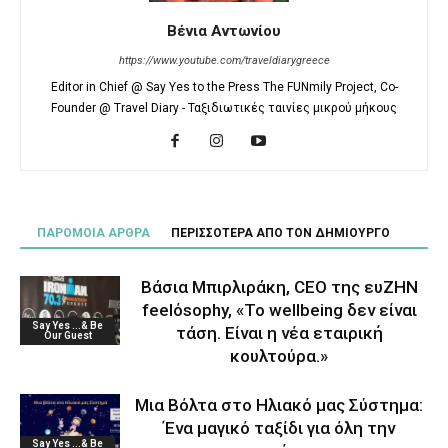
Βένια Αντωνίου
https://www.youtube.com/traveldiarygreece
Editor in Chief @ Say Yes to the Press The FUNmily Project, Co-
Founder @ Travel Diary - Ταξιδιωτικές ταινίες μικρού μήκους
ΠΑΡΟΜΟΙΑ ΑΡΘΡΑ
ΠΕΡΙΣΣΟΤΕΡΑ ΑΠΟ ΤΟΝ ΔΗΜΙΟΥΡΓΟ
Βάσια Μπιρλιράκη, CEO της ευΖΗΝ
feelόsophy, «Το wellbeing δεν είναι
Say Yes ...& Be
τάση. Είναι η νέα εταιρική
Our Guest
κουλτούρα.»
Μια Βόλτα στο Ηλιακό μας Σύστημα:
Ένα μαγικό ταξίδι για όλη την
Say Yes ...& Be