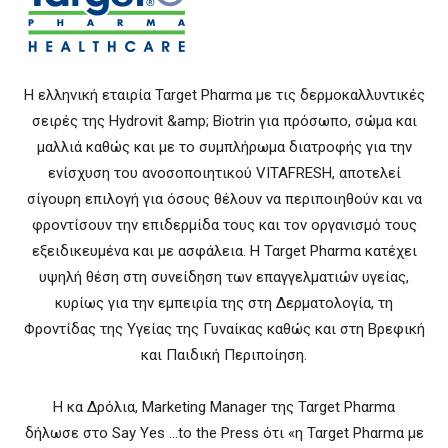
Η ελληνική εταιρία Ταrget Phαrmα με τις δερμοκαλλυντικές
σειρές της Hydrovit &amp; Biotrin για πρόσωπο, σώμα και
μαλλιά καθώς και με το συμπλήρωμα διατροφής για την
ενίσχυση του ανοσοποιητικού VITAFRESH, αποτελεί
σίγουρη επιλογή για όσους θέλουν να περιποιηθούν και να
φροντίσουν την επιδερμίδα τους και τον οργανισμό τους
εξειδικευμένα και με ασφάλεια. Η Ταrget Phαrmα κατέχει
υψηλή θέση στη συνείδηση των επαγγελματιών υγείας,
κυρίως για την εμπειρία της στη Δερματολογία, τη
Φροντίδας της Υγείας της Γυναίκας καθώς και στη Βρεφική
και Παιδική Περιποίηση.
Η κα Δρόλια, Marketing Manager της Ταrget Phαrmα
δήλωσε στο Say Yes …to the Press ότι «η Ταrget Phαrmα με