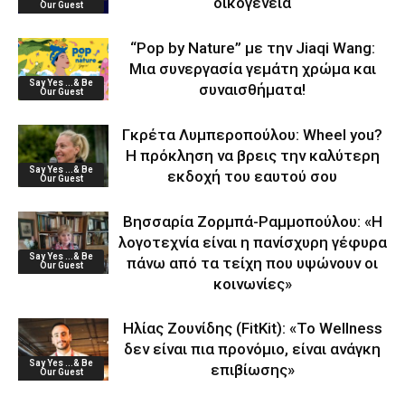
οικογένεια
Our Guest
“Pop by Nature” με την Jiaqi Wang:
Μια συνεργασία γεμάτη χρώμα και
Say Yes ...& Be
συναισθήματα!
Our Guest
Γκρέτα Λυμπεροπούλου: Wheel you?
Η πρόκληση να βρεις την καλύτερη
Say Yes ...& Be
εκδοχή του εαυτού σου
Our Guest
Βησσαρία Ζορμπά-Ραμμοπούλου: «Η
λογοτεχνία είναι η πανίσχυρη γέφυρα
Say Yes ...& Be
πάνω από τα τείχη που υψώνουν οι
Our Guest
κοινωνίες»
Ηλίας Ζουνίδης (FitKit): «Το Wellness
δεν είναι πια προνόμιο, είναι ανάγκη
Say Yes ...& Be
επιβίωσης»
Our Guest