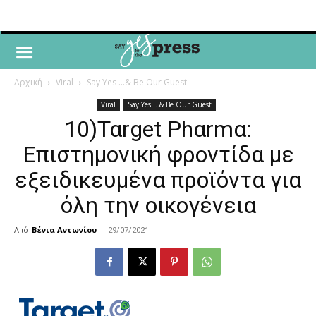
Αρχική
Viral
Say Yes ...& Be Our Guest
Viral
Say Yes ...& Be Our Guest
10)Ταrget Phαrmα:
Επιστημονική φροντίδα με
εξειδικευμένα προϊόντα για
όλη την οικογένεια
Από
Βένια Αντωνίου
-
29/07/2021