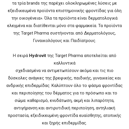
τα τρία brands της παρέχει ολοκληρωμένες λύσεις με
εξειδικευμένα προϊόντα επιστημονικής φροντίδας για όλη
την οικογένεια». Όλα τα προϊόντα είναι δερματολογικά
ελεγμένα και διατίθενται μόνο στα φαρμακεία. Τα προϊόντα
της Ταrget Phαrmα συστήνονται από Δερματολόγους,
Γυναικολόγους και Παιδίατρους.
Η σειρά
Hydrovit
της Ταrget Phαrmα αποτελείται από
καλλυντικά
σχεδιασμένα να αντιμετωπίσουν ακόμα και τις πιο
δύσκολες ανάγκες της βρεφικής, παιδικής, γυναικείας και
ανδρικής επιδερμίδας. Καλύπτουν όλο το φάσμα φροντίδας
και περιποίησης του δέρματος για το πρόσωπο και το
σώμα: καθαρισμό, ενυδάτωση, ακμή και λιπαρότητα,
αντιγήρανση και αντιρυτιδική περιποίηση, αντηλιακή
προστασία, εξειδικευμένη φροντίδα ευαίσθητης, ατοπικής
και ξηρής επιδερμίδας.