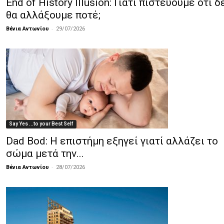
End of History Illusion: Γιατί πιστεύουμε ότι δ
θα αλλάξουμε ποτέ;
-
Βένια Αντωνίου
29/07/2026
Say Yes ...to your Best Self
Dad Bod: Η επιστήμη εξηγεί γιατί αλλάζει το
σώμα μετά την...
-
Βένια Αντωνίου
28/07/2026