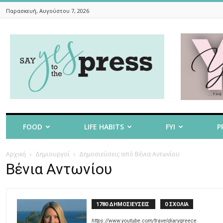
Παρασκευή, Αυγούστου 7, 2026
Say
Yes
To
The
Press
FOOD
LIFE HABITS
FYI
P
Αρχική
Δημιουργοί
Δημοσιεύσεις από Βένια Αντωνίου
Βένια Αντωνίου
1780 ΔΗΜΟΣΙΕΥΣΕΙΣ
0 ΣΧΟΛΙΑ
https://www.youtube.com/traveldiarygreece