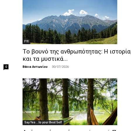
FYI
Το βουνό της ανθρωπότητας: Η ιστορία,
και τα μυστικά...
-
0
Βένια Αντωνίου
30/07/2026
Say Yes ...to your Best Self