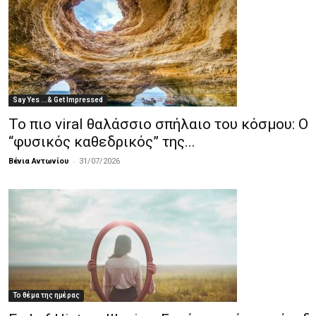
Say Yes ...& Get Impressed
Το πιο viral θαλάσσιο σπήλαιο του κόσμου: Ο
“φυσικός καθεδρικός” της...
-
Βένια Αντωνίου
31/07/2026
Το θέμα της ημέρας