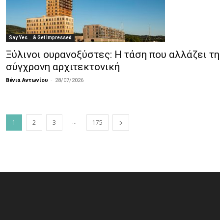
Say Yes ...& Get Impressed
Ξύλινοι ουρανοξύστες: Η τάση που αλλάζει τη
σύγχρονη αρχιτεκτονική
-
Βένια Αντωνίου
28/07/2026
...
1
2
3
175