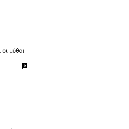
 οι μύθοι
0