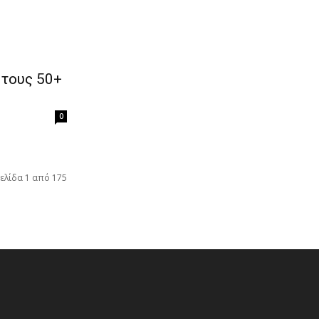
 τους 50+
0
ελίδα 1 από 175