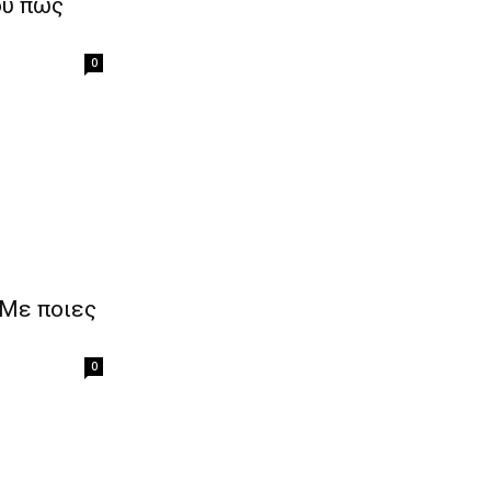
ου πώς
0
 Με ποιες
0