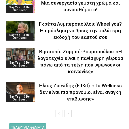
Μια συνεργασία γεμάτη χρώμα και
Say Yes ...& Be
συναισθήματα!
Our Guest
Γκρέτα Λυμπεροπούλου: Wheel you?
Η πρόκληση να βρεις την καλύτερη
Say Yes ...& Be
εκδοχή του εαυτού σου
Our Guest
Βησσαρία Ζορμπά-Ραμμοπούλου: «Η
λογοτεχνία είναι η πανίσχυρη γέφυρα
Say Yes ...& Be
πάνω από τα τείχη που υψώνουν οι
Our Guest
κοινωνίες»
Ηλίας Ζουνίδης (FitKit): «Το Wellness
δεν είναι πια προνόμιο, είναι ανάγκη
Say Yes ...& Be
επιβίωσης»
Our Guest
ΤΕΛΕΥΤΑΙΑ ΘΕΜΑΤΑ