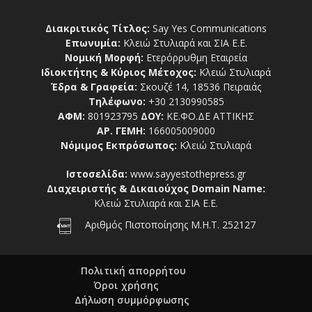
Διακριτικός Τίτλος:
Say Yes Communications
Επωνυμία:
Κλειώ Στυλιαρά και ΣΙΑ Ε.Ε.
Νομική Μορφή:
Ετερόρρυθμη Εταιρεία
Ιδιοκτήτης & Κύριος Μέτοχος:
Κλειώ Στυλιαρά
Έδρα & Γραφεία:
Σκουζέ 14, 18536 Πειραιάς
Τηλέφωνο:
+30 2130990585
ΑΦΜ:
801923795
ΔΟΥ:
ΚΕ.ΦΟ.ΔΕ ΑΤΤΙΚΗΣ
ΑΡ. ΓΕΜΗ:
166005009000
Νόμιμος Εκπρόσωπος:
Κλειώ Στυλιαρά
Ιστοσελίδα:
www.sayyestothepress.gr
Διαχειριστής & Δικαιούχος Domain Name:
Κλειώ Στυλιαρά και ΣΙΑ Ε.Ε.
Αριθμός Πιστοποίησης Μ.Η.Τ. 252127
Πολιτική απορρήτου
Όροι χρήσης
Δήλωση συμμόρφωσης