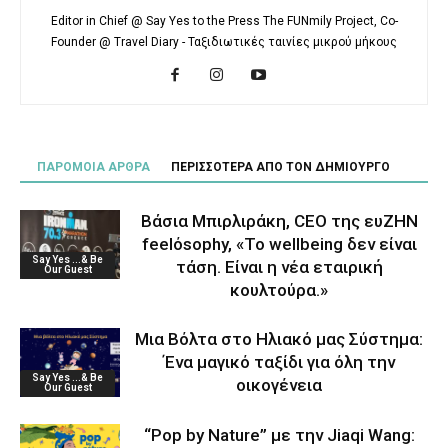
Editor in Chief @ Say Yes to the Press The FUNmily Project, Co-
Founder @ Travel Diary - Ταξιδιωτικές ταινίες μικρού μήκους
ΠΑΡΟΜΟΙΑ ΑΡΘΡΑ
ΠΕΡΙΣΣΟΤΕΡΑ ΑΠΟ ΤΟΝ ΔΗΜΙΟΥΡΓΟ
Βάσια Μπιρλιράκη, CEO της ευΖΗΝ
feelόsophy, «Το wellbeing δεν είναι
Say Yes ...& Be
τάση. Είναι η νέα εταιρική
Our Guest
κουλτούρα.»
Μια Βόλτα στο Ηλιακό μας Σύστημα:
Ένα μαγικό ταξίδι για όλη την
Say Yes ...& Be
οικογένεια
Our Guest
“Pop by Nature” με την Jiaqi Wang: