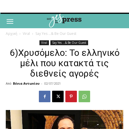
Αρχική
Viral
Say Yes ...& Be Our Guest
Viral
Say Yes ...& Be Our Guest
6)Χρυσόμελο: Το ελληνικό
μέλι που κατακτά τις
διεθνείς αγορές
Από
Βένια Αντωνίου
-
02/07/2021