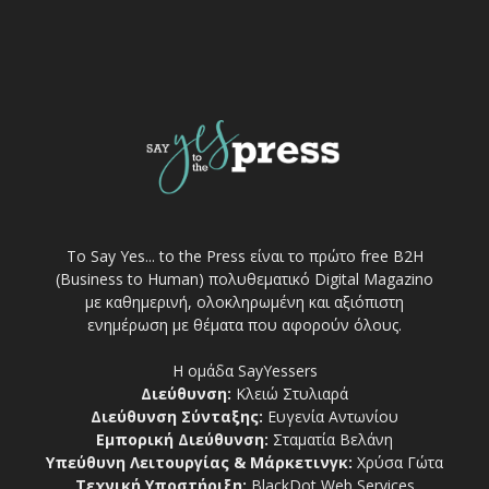
Το Say Yes... to the Press είναι το πρώτο free Β2Η
(Business to Human) πολυθεματικό Digital Magazino
με καθημερινή, ολοκληρωμένη και αξιόπιστη
ενημέρωση με θέματα που αφορούν όλους.
Η ομάδα SayYessers
Διεύθυνση:
Κλειώ Στυλιαρά
Διεύθυνση Σύνταξης:
Ευγενία Αντωνίου
Εμπορική Διεύθυνση:
Σταματία Βελάνη
Υπεύθυνη Λειτουργίας & Μάρκετινγκ:
Χρύσα Γώτα
Τεχνική Υποστήριξη:
BlackDot Web Services