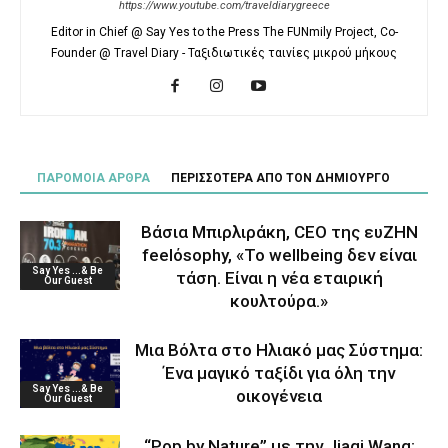
https://www.youtube.com/traveldiarygreece
Editor in Chief @ Say Yes to the Press The FUNmily Project, Co-
Founder @ Travel Diary - Ταξιδιωτικές ταινίες μικρού μήκους
ΠΑΡΟΜΟΙΑ ΑΡΘΡΑ
ΠΕΡΙΣΣΟΤΕΡΑ ΑΠΟ ΤΟΝ ΔΗΜΙΟΥΡΓΟ
Βάσια Μπιρλιράκη, CEO της ευΖΗΝ
feelόsophy, «Το wellbeing δεν είναι
Say Yes ...& Be
τάση. Είναι η νέα εταιρική
Our Guest
κουλτούρα.»
Μια Βόλτα στο Ηλιακό μας Σύστημα:
Ένα μαγικό ταξίδι για όλη την
Say Yes ...& Be
οικογένεια
Our Guest
“Pop by Nature” με την Jiaqi Wang: