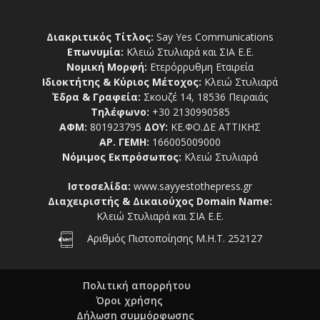
Διακριτικός Τίτλος:
Say Yes Communications
Επωνυμία:
Κλειώ Στυλιαρά και ΣΙΑ Ε.Ε.
Νομική Μορφή:
Ετερόρρυθμη Εταιρεία
Ιδιοκτήτης & Κύριος Μέτοχος:
Κλειώ Στυλιαρά
Έδρα & Γραφεία:
Σκουζέ 14, 18536 Πειραιάς
Τηλέφωνο:
+30 2130990585
ΑΦΜ:
801923795
ΔΟΥ:
ΚΕ.ΦΟ.ΔΕ ΑΤΤΙΚΗΣ
ΑΡ. ΓΕΜΗ:
166005009000
Νόμιμος Εκπρόσωπος:
Κλειώ Στυλιαρά
Ιστοσελίδα:
www.sayyestothepress.gr
Διαχειριστής & Δικαιούχος Domain Name:
Κλειώ Στυλιαρά και ΣΙΑ Ε.Ε.
Αριθμός Πιστοποίησης Μ.Η.Τ. 252127
Πολιτική απορρήτου
Όροι χρήσης
Δήλωση συμμόρφωσης