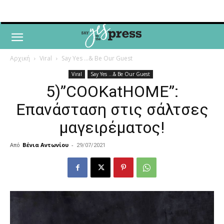
Αρχική
Viral
Say Yes ...& Be Our Guest
Viral
Say Yes ...& Be Our Guest
5)”COOKatHOME”:
Επανάσταση στις σάλτσες
μαγειρέματος!
Από
Βένια Αντωνίου
-
29/07/2021