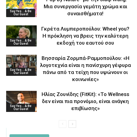
Μια συνεργασία γεμάτη χρώμα και
Say Yes ...& Be
συναισθήματα!
Our Guest
Γκρέτα Λυμπεροπούλου: Wheel you?
Η πρόκληση να βρεις την καλύτερη
Say Yes ...& Be
εκδοχή του εαυτού σου
Our Guest
Βησσαρία Ζορμπά-Ραμμοπούλου: «Η
λογοτεχνία είναι η πανίσχυρη γέφυρα
Say Yes ...& Be
πάνω από τα τείχη που υψώνουν οι
Our Guest
κοινωνίες»
Ηλίας Ζουνίδης (FitKit): «Το Wellness
δεν είναι πια προνόμιο, είναι ανάγκη
Say Yes ...& Be
επιβίωσης»
Our Guest