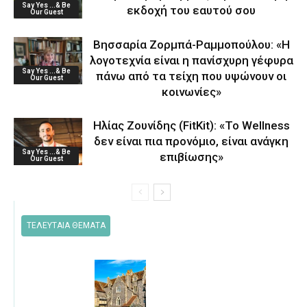
Say Yes ...& Be
εκδοχή του εαυτού σου
Our Guest
Βησσαρία Ζορμπά-Ραμμοπούλου: «Η
λογοτεχνία είναι η πανίσχυρη γέφυρα
Say Yes ...& Be
πάνω από τα τείχη που υψώνουν οι
Our Guest
κοινωνίες»
Ηλίας Ζουνίδης (FitKit): «Το Wellness
δεν είναι πια προνόμιο, είναι ανάγκη
Say Yes ...& Be
επιβίωσης»
Our Guest
ΤΕΛΕΥΤΑΙΑ ΘΕΜΑΤΑ