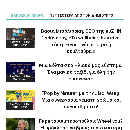
ΠΑΡΟΜΟΙΑ ΑΡΘΡΑ
ΠΕΡΙΣΣΟΤΕΡΑ ΑΠΟ ΤΟΝ ΔΗΜΙΟΥΡΓΟ
Βάσια Μπιρλιράκη, CEO της ευΖΗΝ
feelόsophy, «Το wellbeing δεν είναι
Say Yes ...& Be
τάση. Είναι η νέα εταιρική
Our Guest
κουλτούρα.»
Μια Βόλτα στο Ηλιακό μας Σύστημα:
Ένα μαγικό ταξίδι για όλη την
Say Yes ...& Be
οικογένεια
Our Guest
“Pop by Nature” με την Jiaqi Wang:
Μια συνεργασία γεμάτη χρώμα και
Say Yes ...& Be
συναισθήματα!
Our Guest
Γκρέτα Λυμπεροπούλου: Wheel you?
Η πρόκληση να βρεις την καλύτερη