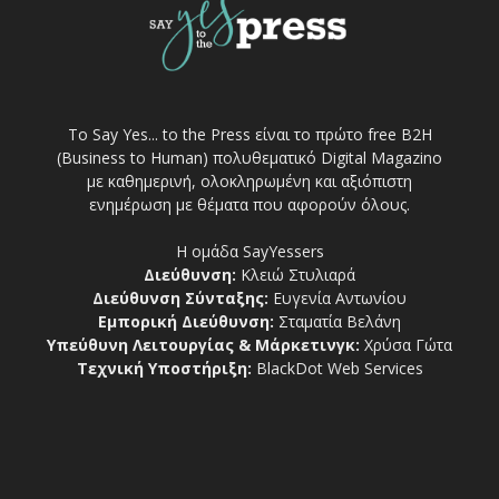
Το Say Yes... to the Press είναι το πρώτο free Β2Η
(Business to Human) πολυθεματικό Digital Magazino
με καθημερινή, ολοκληρωμένη και αξιόπιστη
ενημέρωση με θέματα που αφορούν όλους.
Η ομάδα SayYessers
Διεύθυνση:
Κλειώ Στυλιαρά
Διεύθυνση Σύνταξης:
Ευγενία Αντωνίου
Εμπορική Διεύθυνση:
Σταματία Βελάνη
Υπεύθυνη Λειτουργίας & Μάρκετινγκ:
Χρύσα Γώτα
Τεχνική Υποστήριξη:
BlackDot Web Services