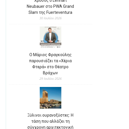
Χρυσός ο Lennart
Neubauer στο PWA Grand
Slam της Fuerteventura
30 Ιουλίου 2026
Ο Μάριος Φραγκούλης
παρουσιάζει τα «Χέρια
Φτερά» στο Θέατρο
Βράχων
29 Ιουλίου 2026
Ξύλινοι ουρανοξύστες: Η
τάση που αλλάζει τη
σύγχρονη αρχιτεκτονική