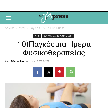
Αρχική
Viral
Say Yes ...& Be Our Guest
Viral
Say Yes ...& Be Our Guest
10)Παγκόσμια Ημέρα
Φυσικοθεραπείας
Από
Βένια Αντωνίου
-
08/09/2021