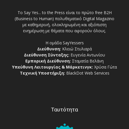
Το Say Yes... to the Press είναι το πρώτο free Β2Η
(Business to Human) πολυθεματικό Digital Magazino
με καθημερινή, ολοκληρωμένη και αξιόπιστη
ενημέρωση με θέματα που αφορούν όλους.
Η ομάδα SayYessers
Διεύθυνση:
Κλειώ Στυλιαρά
Διεύθυνση Σύνταξης:
Ευγενία Αντωνίου
Εμπορική Διεύθυνση:
Σταματία Βελάνη
Υπεύθυνη Λειτουργίας & Μάρκετινγκ:
Χρύσα Γώτα
Τεχνική Υποστήριξη:
BlackDot Web Services
Ταυτότητα