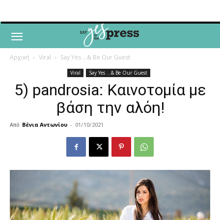
Αρχική
Viral
Say Yes ...& Be Our Guest
Viral
Say Yes ...& Be Our Guest
5) pandrosia: Καινοτομία με
βάση την αλόη!
Από
Βένια Αντωνίου
-
01/10/2021