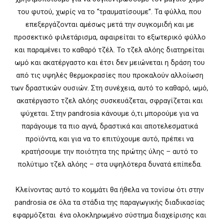
του φυτού, χωρίς να το “τραυματίσουμε”. Τα φύλλα, που
επεξεργάζονται αμέσως μετά την συγκομιδή και με
προσεκτικό φιλετάρισμα, αφαιρείται το εξωτερικό φύλλο
και παραμένει το καθαρό τζέλ. Το τζελ αλόης διατηρείται
ωμό και ακατέργαστο και έτσι δεν μειώνεται η δράση του
από τις υψηλές θερμοκρασίες που προκαλούν αλλοίωση
των δραστικών ουσιών. Στη συνέχεια, αυτό το καθαρό, ωμό,
ακατέργαστο τζελ αλόης συσκευάζεται, σφραγίζεται και
ψύχεται. Στην pandrosia κάνουμε ό,τι μπορούμε για να
παράγουμε τα πιο αγνά, δραστικά και αποτελεσματικά
προϊόντα, και για να το επιτύχουμε αυτό, πρέπει να
κρατήσουμε την ποιότητα της πρώτης ύλης – αυτό το
πολύτιμο τζελ αλόης – στα υψηλότερα δυνατά επίπεδα.
Κλείνοντας αυτό το κομμάτι θα ήθελα να τονίσω ότι στην
pandrosia σε όλα τα στάδια της παραγωγικής διαδικασίας
εφαρμόζεται ένα ολοκληρωμένο σύστημα διαχείρισης και