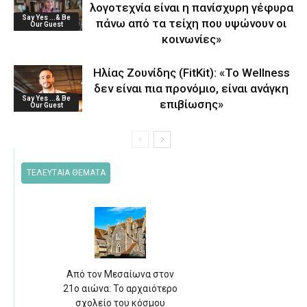
λογοτεχνία είναι η πανίσχυρη γέφυρα
Say Yes ...& Be
πάνω από τα τείχη που υψώνουν οι
Our Guest
κοινωνίες»
Ηλίας Ζουνίδης (FitKit): «Το Wellness
δεν είναι πια προνόμιο, είναι ανάγκη
Say Yes ...& Be
επιβίωσης»
Our Guest
ΤΕΛΕΥΤΑΙΑ ΘΕΜΑΤΑ
Από τον Μεσαίωνα στον
21ο αιώνα: Το αρχαιότερο
σχολείο του κόσμου