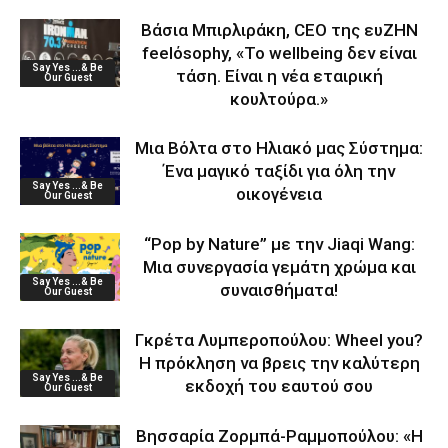
Βάσια Μπιρλιράκη, CEO της ευΖΗΝ
feelόsophy, «Το wellbeing δεν είναι
Say Yes ...& Be
τάση. Είναι η νέα εταιρική
Our Guest
κουλτούρα.»
Μια Βόλτα στο Ηλιακό μας Σύστημα:
Ένα μαγικό ταξίδι για όλη την
Say Yes ...& Be
οικογένεια
Our Guest
“Pop by Nature” με την Jiaqi Wang:
Μια συνεργασία γεμάτη χρώμα και
Say Yes ...& Be
συναισθήματα!
Our Guest
Γκρέτα Λυμπεροπούλου: Wheel you?
Η πρόκληση να βρεις την καλύτερη
Say Yes ...& Be
εκδοχή του εαυτού σου
Our Guest
Βησσαρία Ζορμπά-Ραμμοπούλου: «Η