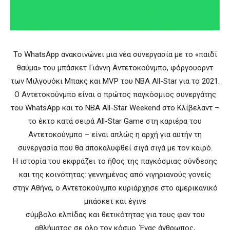
Το WhatsApp ανακοινώνει μια νέα συνεργασία με το «παιδί
θαύμα» του μπάσκετ Γιάννη Αντετοκούνμπο, φόργουορντ
των Μιλγουόκι Μπακς και MVP του NBA All-Star για το 2021.
Ο Αντετοκούνμπο είναι ο πρώτος παγκόσμιος συνεργάτης
του WhatsApp και το NBA All-Star Weekend στο Κλίβελαντ –
το έκτο κατά σειρά All-Star Game στη καριέρα του
Αντετοκούνμπο – είναι απλώς η αρχή για αυτήν τη
συνεργασία που θα αποκαλυφθεί σιγά σιγά με τον καιρό.
Η ιστορία του εκφράζει το ήθος της παγκόσμιας σύνδεσης
και της κοινότητας: γεννημένος από νιγηριανούς γονείς
στην Αθήνα, ο Αντετοκούνμπο κυριάρχησε στο αμερικανικό
μπάσκετ και έγινε
σύμβολο ελπίδας και θετικότητας για τους φαν του
αθλήματος σε όλο τον κόσμο. Ένας άνθρωπος,