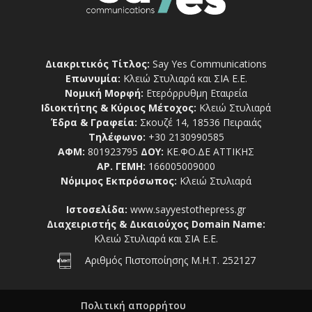
Διακριτικός Τίτλος:
Say Yes Communications
Επωνυμία:
Κλειώ Στυλιαρά και ΣΙΑ Ε.Ε.
Νομική Μορφή:
Ετερόρρυθμη Εταιρεία
Ιδιοκτήτης & Κύριος Μέτοχος:
Κλειώ Στυλιαρά
Έδρα & Γραφεία:
Σκουζέ 14, 18536 Πειραιάς
Τηλέφωνο:
+30 2130990585
ΑΦΜ:
801923795
ΔΟΥ:
ΚΕ.ΦΟ.ΔΕ ΑΤΤΙΚΗΣ
ΑΡ. ΓΕΜΗ:
166005009000
Νόμιμος Εκπρόσωπος:
Κλειώ Στυλιαρά
Ιστοσελίδα:
www.sayyestothepress.gr
Διαχειριστής & Δικαιούχος Domain Name:
Κλειώ Στυλιαρά και ΣΙΑ Ε.Ε.
Αριθμός Πιστοποίησης Μ.Η.Τ. 252127
Πολιτική απορρήτου