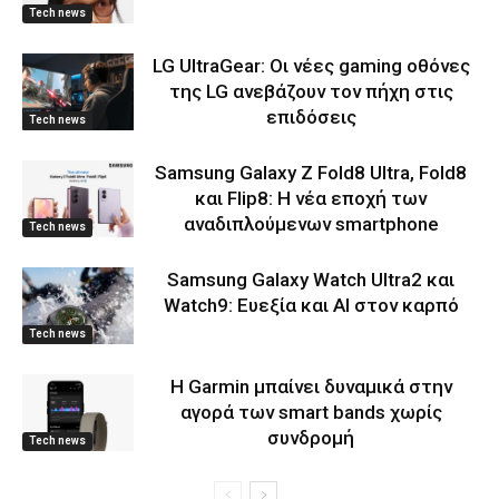
Tech news
LG UltraGear: Οι νέες gaming οθόνες
της LG ανεβάζουν τον πήχη στις
επιδόσεις
Tech news
Samsung Galaxy Z Fold8 Ultra, Fold8
και Flip8: Η νέα εποχή των
αναδιπλούμενων smartphone
Tech news
Samsung Galaxy Watch Ultra2 και
Watch9: Ευεξία και AI στον καρπό
Tech news
Η Garmin μπαίνει δυναμικά στην
αγορά των smart bands χωρίς
συνδρομή
Tech news