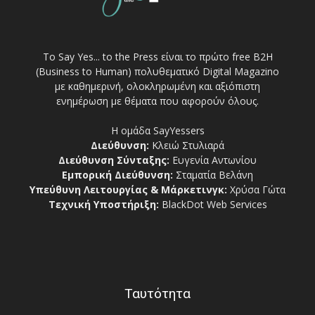
Το Say Yes... to the Press είναι το πρώτο free Β2Η
(Business to Human) πολυθεματικό Digital Magazino
με καθημερινή, ολοκληρωμένη και αξιόπιστη
ενημέρωση με θέματα που αφορούν όλους.
Η ομάδα SayYessers
Διεύθυνση:
Κλειώ Στυλιαρά
Διεύθυνση Σύνταξης:
Ευγενία Αντωνίου
Εμπορική Διεύθυνση:
Σταματία Βελάνη
Υπεύθυνη Λειτουργίας & Μάρκετινγκ:
Χρύσα Γώτα
Τεχνική Υποστήριξη:
BlackDot Web Services
Ταυτότητα