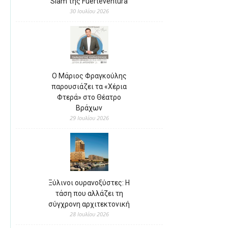
Slam της Fuerteventura
30 Ιουλίου 2026
Ο Μάριος Φραγκούλης
παρουσιάζει τα «Χέρια
Φτερά» στο Θέατρο
Βράχων
29 Ιουλίου 2026
Ξύλινοι ουρανοξύστες: Η
τάση που αλλάζει τη
σύγχρονη αρχιτεκτονική
28 Ιουλίου 2026