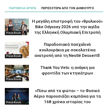
ΠΑΡΟΜΟΙΑ ΑΡΘΡΑ
ΠΕΡΙΣΣΟΤΕΡΑ ΑΠΟ ΤΟΝ ΔΗΜΙΟΥΡΓΟ
Η μεγάλη επιστροφή του «θρυλικού»
Bike Odyssey 2026 υπό την αιγίδα
της Ελληνική Ολυμπιακή Επιτροπή
Press Room
Παραδοσιακά πασχαλινά
κουλουράκια με σοκολατένια
ανατροπή από τη Nestlé Dessert®
Press Room
Thank You Vets: η ανάγκη για
φροντίδα των κτηνιάτρων
Press Room
«Πίσω από τα φώτα» – το Φυσικό
Αέριο παρουσιάζει καμπάνια για τα
168 χρόνια ιστορίας του
Press Room