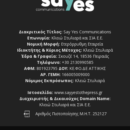
Διακριτικός Τίτλος:
Say Yes Communications
Επωνυμία:
Κλειώ Στυλιαρά και ΣΙΑ Ε.Ε.
Νομική Μορφή:
Ετερόρρυθμη Εταιρεία
Ιδιοκτήτης & Κύριος Μέτοχος:
Κλειώ Στυλιαρά
Έδρα & Γραφεία:
Σκουζέ 14, 18536 Πειραιάς
Τηλέφωνο:
+30 2130990585
ΑΦΜ:
801923795
ΔΟΥ:
ΚΕ.ΦΟ.ΔΕ ΑΤΤΙΚΗΣ
ΑΡ. ΓΕΜΗ:
166005009000
Νόμιμος Εκπρόσωπος:
Κλειώ Στυλιαρά
Ιστοσελίδα:
www.sayyestothepress.gr
Διαχειριστής & Δικαιούχος Domain Name:
Κλειώ Στυλιαρά και ΣΙΑ Ε.Ε.
Αριθμός Πιστοποίησης Μ.Η.Τ. 252127