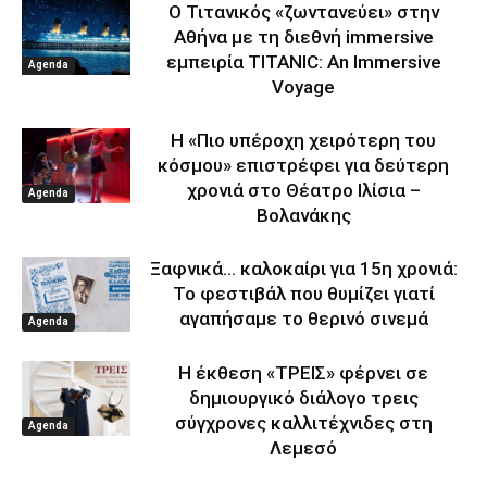
Ο Τιτανικός «ζωντανεύει» στην
Αθήνα με τη διεθνή immersive
εμπειρία TITANIC: An Immersive
Agenda
Voyage
Η «Πιο υπέροχη χειρότερη του
κόσμου» επιστρέφει για δεύτερη
χρονιά στο Θέατρο Ιλίσια –
Agenda
Βολανάκης
Ξαφνικά… καλοκαίρι για 15η χρονιά:
Το φεστιβάλ που θυμίζει γιατί
αγαπήσαμε το θερινό σινεμά
Agenda
Η έκθεση «ΤΡΕΙΣ» φέρνει σε
δημιουργικό διάλογο τρεις
σύγχρονες καλλιτέχνιδες στη
Agenda
Λεμεσό