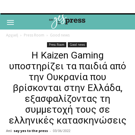
Αρχική
Press Room
Good news
Press Room
Good news
Η Κaizen Gaming
υποστηρίζει τα παιδιά από
την Ουκρανία που
βρίσκονται στην Ελλάδα,
εξασφαλίζοντας τη
συμμετοχή τους σε
ελληνικές κατασκηνώσεις
Από
say yes to the press
-
03/06/2022