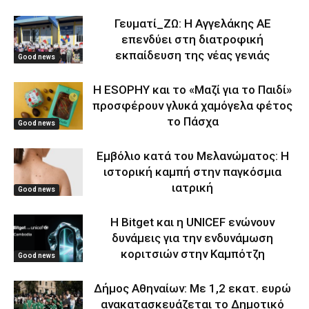
Γευματί_ΖΩ: Η Αγγελάκης ΑΕ
επενδύει στη διατροφική
εκπαίδευση της νέας γενιάς
Good news
Η ESOPHY και το «Μαζί για το Παιδί»
προσφέρουν γλυκά χαμόγελα φέτος
το Πάσχα
Good news
Εμβόλιο κατά του Μελανώματος: Η
ιστορική καμπή στην παγκόσμια
ιατρική
Good news
Η Bitget και η UNICEF ενώνουν
δυνάμεις για την ενδυνάμωση
κοριτσιών στην Καμπότζη
Good news
Δήμος Αθηναίων: Με 1,2 εκατ. ευρώ
ανακατασκευάζεται το Δημοτικό