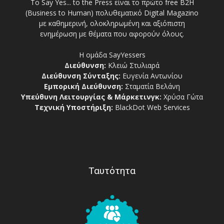
Το Say Yes... to the Press είναι το πρώτο free Β2Η
(Business to Human) πολυθεματικό Digital Magazino
με καθημερινή, ολοκληρωμένη και αξιόπιστη
ενημέρωση με θέματα που αφορούν όλους.
Η ομάδα SayYessers
Διεύθυνση:
Κλειώ Στυλιαρά
Διεύθυνση Σύνταξης:
Ευγενία Αντωνίου
Εμπορική Διεύθυνση:
Σταματία Βελάνη
Υπεύθυνη Λειτουργίας & Μάρκετινγκ:
Χρύσα Γώτα
Τεχνική Υποστήριξη:
BlackDot Web Services
Ταυτότητα