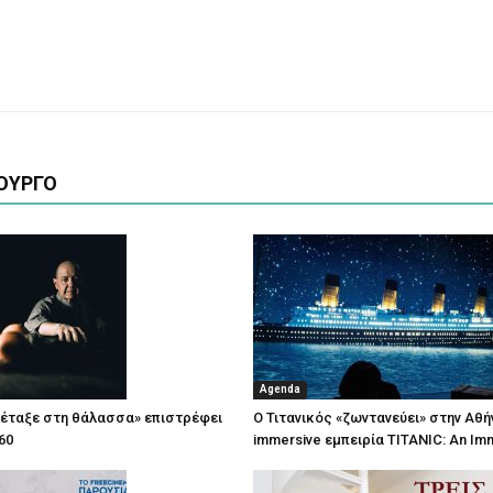
ΟΥΡΓΟ
Agenda
πέταξε στη θάλασσα» επιστρέφει
Ο Τιτανικός «ζωντανεύει» στην Αθή
60
immersive εμπειρία TITANIC: An Im