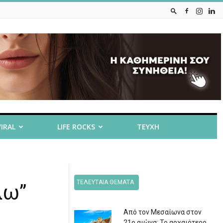
VIRAL
LIFE ROCKS
ΤΕΥΧΗ
ΤΕΛΕΥΤΑΙΑ ΘΕΜΑΤΑ
λω”
Από τον Μεσαίωνα στον
21ο αιώνα: Το αρχαιότερο