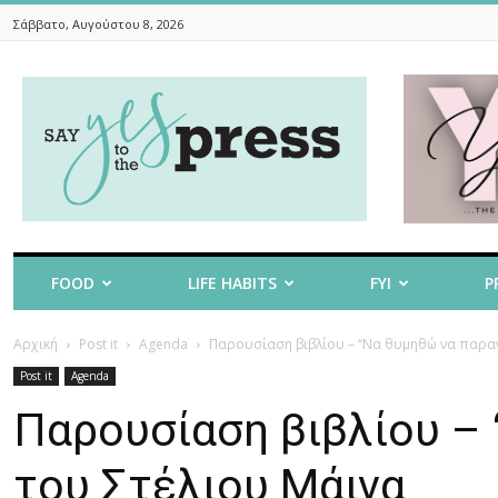
Σάββατο, Αυγούστου 8, 2026
Say
Yes
To
The
Press
FOOD
LIFE HABITS
FYI
P
Αρχική
Post it
Agenda
Παρουσίαση βιβλίου – “Να θυμηθώ να παραγ
Post it
Agenda
Παρουσίαση βιβλίου –
του Στέλιου Μάινα