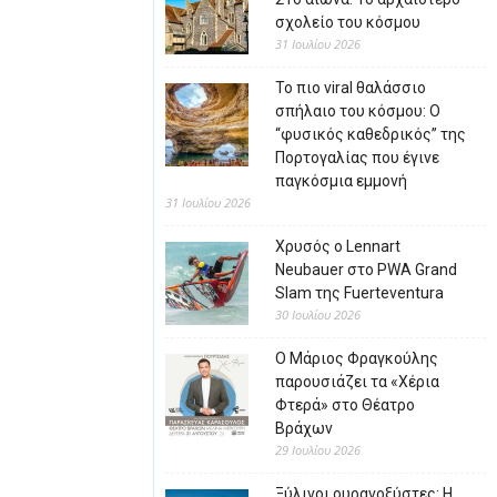
σχολείο του κόσμου
31 Ιουλίου 2026
Το πιο viral θαλάσσιο
σπήλαιο του κόσμου: Ο
“φυσικός καθεδρικός” της
Πορτογαλίας που έγινε
παγκόσμια εμμονή
31 Ιουλίου 2026
Χρυσός ο Lennart
Neubauer στο PWA Grand
Slam της Fuerteventura
30 Ιουλίου 2026
Ο Μάριος Φραγκούλης
παρουσιάζει τα «Χέρια
Φτερά» στο Θέατρο
Βράχων
29 Ιουλίου 2026
Ξύλινοι ουρανοξύστες: Η