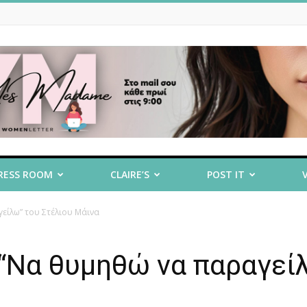
RESS ROOM
CLAIRE’S
POST IT
είλω” του Στέλιου Μάινα
 “Να θυμηθώ να παραγεί