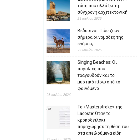
τάση που αλλάζει τη
σύγχρονη αρχιτεκτονική
28 Ιουλίου 2026
Βεδουίνοι: Πώς ζουν
σήμερα οι νομάδες της
ερήμου;
27 Ιουλίου 2026
Singing Beaches: Οι
παραλίες που…
τραγουδούν και το
μυστικό πίσω από το
φαινόμενο
23 Ιουλίου 2026
Το «Masterstroke» της
Lacoste: Όταν το
κροκοδειλάκι
παραχώρησε τη θέση του
στα απειλούμενα είδη
23 Ιουλίου 2026