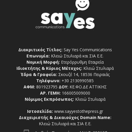
Διακριτικός Τίτλος:
Say Yes Communications
Επωνυμία:
Κλειώ Στυλιαρά και ΣΙΑ Ε.Ε.
Νομική Μορφή:
Ετερόρρυθμη Εταιρεία
Ιδιοκτήτης & Κύριος Μέτοχος:
Κλειώ Στυλιαρά
Έδρα & Γραφεία:
Σκουζέ 14, 18536 Πειραιάς
Τηλέφωνο:
+30 2130990585
ΑΦΜ:
801923795
ΔΟΥ:
ΚΕ.ΦΟ.ΔΕ ΑΤΤΙΚΗΣ
ΑΡ. ΓΕΜΗ:
166005009000
Νόμιμος Εκπρόσωπος:
Κλειώ Στυλιαρά
Ιστοσελίδα:
www.sayyestothepress.gr
Διαχειριστής & Δικαιούχος Domain Name:
Κλειώ Στυλιαρά και ΣΙΑ Ε.Ε.