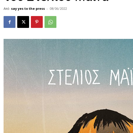
Από
say yes to the press
-
08/06/2022