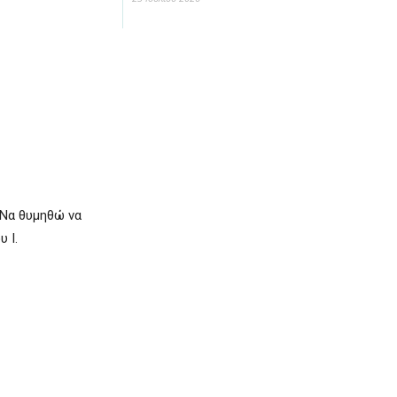
“Να θυμηθώ να
 I.