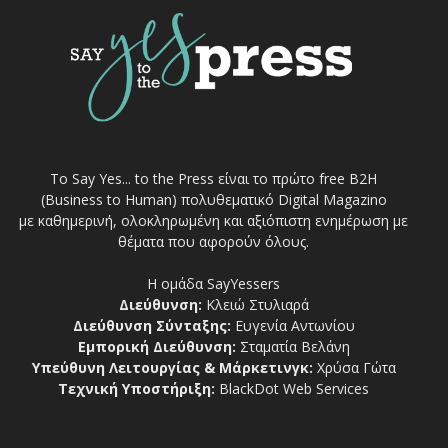
Το Say Yes... to the Press είναι το πρώτο free Β2Η
(Business to Human) πολυθεματικό Digital Magazino
με καθημερινή, ολοκληρωμένη και αξιόπιστη ενημέρωση με
θέματα που αφορούν όλους.
Η ομάδα SayYessers
Διεύθυνση:
Κλειώ Στυλιαρά
Διεύθυνση Σύνταξης:
Ευγενία Αντωνίου
Εμπορική Διεύθυνση:
Σταματία Βελάνη
Υπεύθυνη Λειτουργίας & Μάρκετινγκ:
Χρύσα Γώτα
Τεχνική Υποστήριξη:
BlackDot Web Services