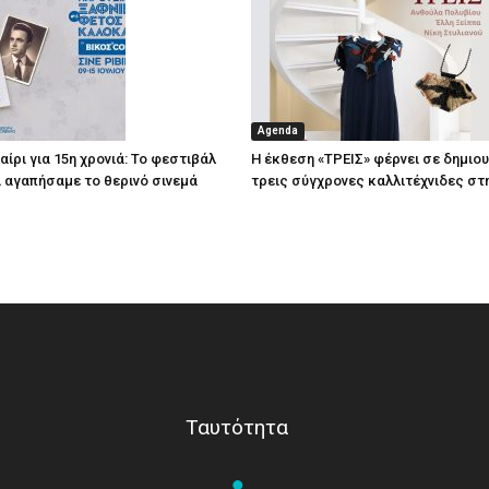
Agenda
ίρι για 15η χρονιά: Το φεστιβάλ
Η έκθεση «ΤΡΕΙΣ» φέρνει σε δημιο
τί αγαπήσαμε το θερινό σινεμά
τρεις σύγχρονες καλλιτέχνιδες στ
Ταυτότητα