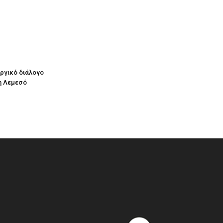
υργικό διάλογο
η Λεμεσό