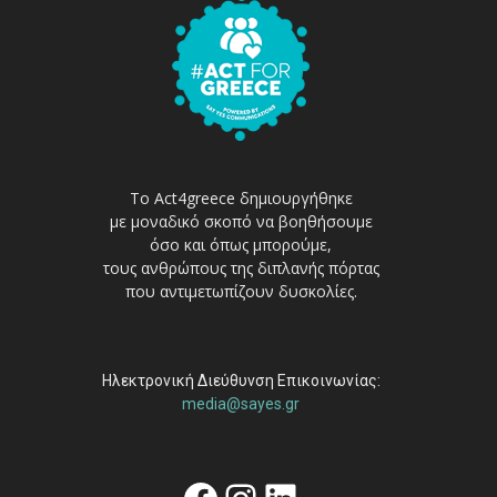
Το Act4greece δημιουργήθηκε
με μοναδικό σκοπό να βοηθήσουμε
όσο και όπως μπορούμε,
τους ανθρώπους της διπλανής πόρτας
που αντιμετωπίζουν δυσκολίες.
Ηλεκτρονική Διεύθυνση Επικοινωνίας:
media@sayes.gr
Facebook
Instagram
Linkedin