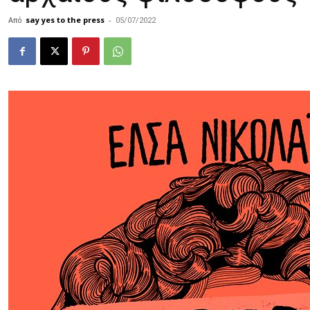
Από
say yes to the press
-
05/07/2022