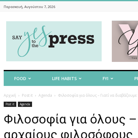
Παρασκευή, Αυγούστου 7, 2026
Say
Yes
To
The
Press
FOOD
LIFE HABITS
FYI
P
Αρχική
Post it
Agenda
Φιλοσοφία για όλους – Γιατί να διαβάζου
Post it
Agenda
Φιλοσοφία για όλους –
αρχαίους φιλοσόφου