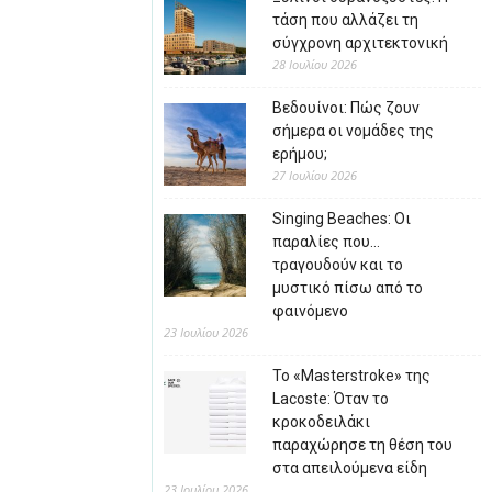
τάση που αλλάζει τη
σύγχρονη αρχιτεκτονική
28 Ιουλίου 2026
Βεδουίνοι: Πώς ζουν
σήμερα οι νομάδες της
ερήμου;
27 Ιουλίου 2026
Singing Beaches: Οι
παραλίες που…
τραγουδούν και το
μυστικό πίσω από το
φαινόμενο
23 Ιουλίου 2026
Το «Masterstroke» της
Lacoste: Όταν το
κροκοδειλάκι
παραχώρησε τη θέση του
στα απειλούμενα είδη
23 Ιουλίου 2026