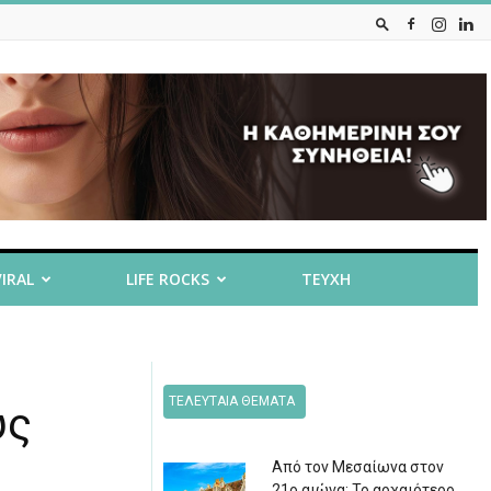
VIRAL
LIFE ROCKS
ΤΕΥΧΗ
ΤΕΛΕΥΤΑΙΑ ΘΕΜΑΤΑ
υς
Από τον Μεσαίωνα στον
21ο αιώνα: Το αρχαιότερο