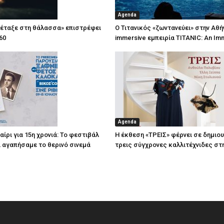
Agenda
πέταξε στη θάλασσα» επιστρέφει
Ο Τιτανικός «ζωντανεύει» στην Αθή
60
immersive εμπειρία TITANIC: An Im
Agenda
ίρι για 15η χρονιά: Το φεστιβάλ
Η έκθεση «ΤΡΕΙΣ» φέρνει σε δημιο
τί αγαπήσαμε το θερινό σινεμά
τρεις σύγχρονες καλλιτέχνιδες στ