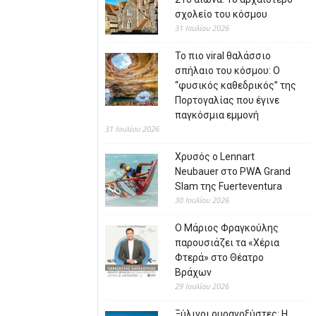
σχολείο του κόσμου
31 Ιουλίου 2026
Το πιο viral θαλάσσιο
σπήλαιο του κόσμου: Ο
“φυσικός καθεδρικός” της
Πορτογαλίας που έγινε
παγκόσμια εμμονή
31 Ιουλίου 2026
Χρυσός ο Lennart
Neubauer στο PWA Grand
Slam της Fuerteventura
30 Ιουλίου 2026
Ο Μάριος Φραγκούλης
παρουσιάζει τα «Χέρια
Φτερά» στο Θέατρο
Βράχων
29 Ιουλίου 2026
Ξύλινοι ουρανοξύστες: Η