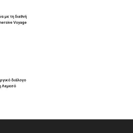
να με τη διεθνή
mersive Voyage
υργικό διάλογο
η Λεμεσό