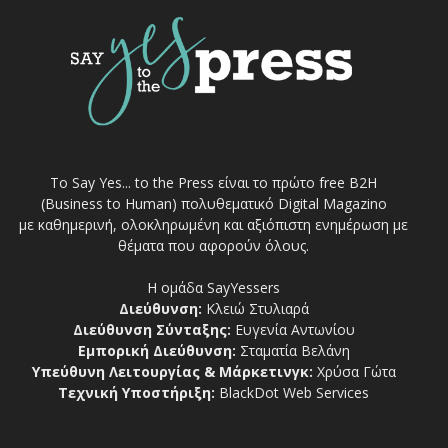
Το Say Yes... to the Press είναι το πρώτο free Β2Η
(Business to Human) πολυθεματικό Digital Magazino
με καθημερινή, ολοκληρωμένη και αξιόπιστη ενημέρωση με
θέματα που αφορούν όλους.
Η ομάδα SayYessers
Διεύθυνση:
Κλειώ Στυλιαρά
Διεύθυνση Σύνταξης:
Ευγενία Αντωνίου
Εμπορική Διεύθυνση:
Σταματία Βελάνη
Υπεύθυνη Λειτουργίας & Μάρκετινγκ:
Χρύσα Γώτα
Τεχνική Υποστήριξη:
BlackDot Web Services