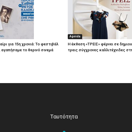
Agenda
ίρι για 15η χρονιά: Το φεστιβάλ
Η έκθεση «ΤΡΕΙΣ» φέρνει σε δημιο
τί αγαπήσαμε το θερινό σινεμά
τρεις σύγχρονες καλλιτέχνιδες στ
Ταυτότητα