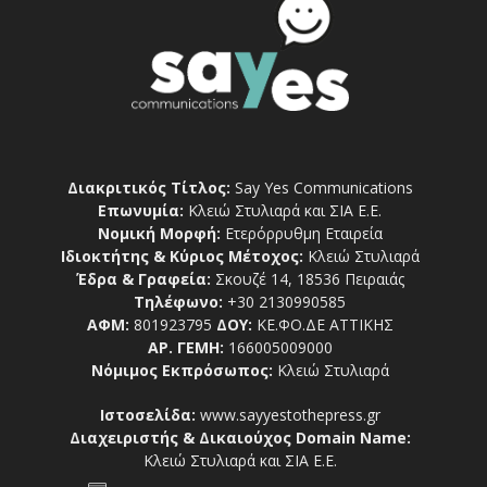
Διακριτικός Τίτλος:
Say Yes Communications
Επωνυμία:
Κλειώ Στυλιαρά και ΣΙΑ Ε.Ε.
Νομική Μορφή:
Ετερόρρυθμη Εταιρεία
Ιδιοκτήτης & Κύριος Μέτοχος:
Κλειώ Στυλιαρά
Έδρα & Γραφεία:
Σκουζέ 14, 18536 Πειραιάς
Τηλέφωνο:
+30 2130990585
ΑΦΜ:
801923795
ΔΟΥ:
ΚΕ.ΦΟ.ΔΕ ΑΤΤΙΚΗΣ
ΑΡ. ΓΕΜΗ:
166005009000
Νόμιμος Εκπρόσωπος:
Κλειώ Στυλιαρά
Ιστοσελίδα:
www.sayyestothepress.gr
Διαχειριστής & Δικαιούχος Domain Name:
Κλειώ Στυλιαρά και ΣΙΑ Ε.Ε.