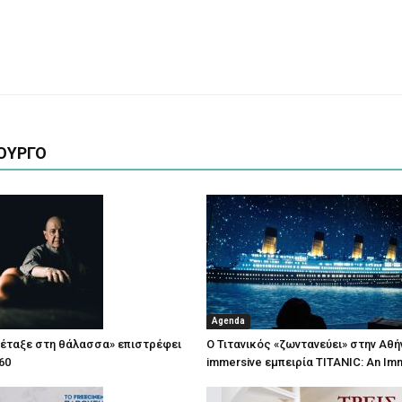
ΟΥΡΓΟ
Agenda
πέταξε στη θάλασσα» επιστρέφει
Ο Τιτανικός «ζωντανεύει» στην Αθή
60
immersive εμπειρία TITANIC: An Im