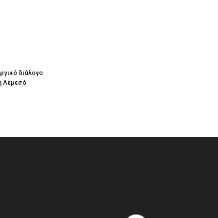
υργικό διάλογο
η Λεμεσό