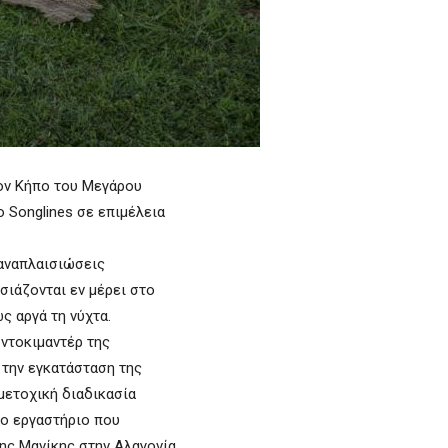
ον Κήπο του Μεγάρου
ο Songlines σε επιμέλεια
 αναπλαισιώσεις
ιάζονται εν μέρει στο
ς αργά τη νύχτα.
ντοκιμαντέρ της
 την εγκατάσταση της
μετοχική διαδικασία
ο εργαστήριο που
ης Μανίκης στην Αλαγονία