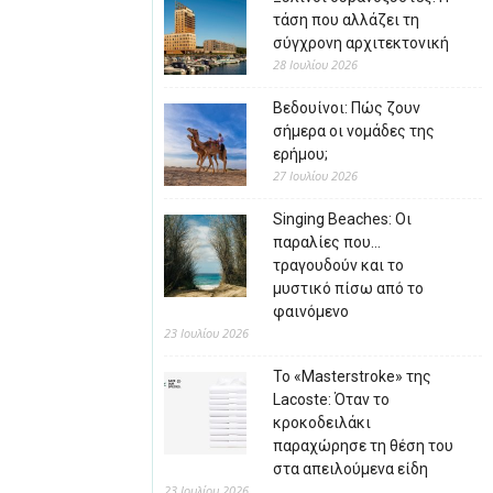
τάση που αλλάζει τη
σύγχρονη αρχιτεκτονική
28 Ιουλίου 2026
Βεδουίνοι: Πώς ζουν
σήμερα οι νομάδες της
ερήμου;
27 Ιουλίου 2026
Singing Beaches: Οι
παραλίες που…
τραγουδούν και το
μυστικό πίσω από το
φαινόμενο
23 Ιουλίου 2026
Το «Masterstroke» της
Lacoste: Όταν το
κροκοδειλάκι
παραχώρησε τη θέση του
στα απειλούμενα είδη
23 Ιουλίου 2026