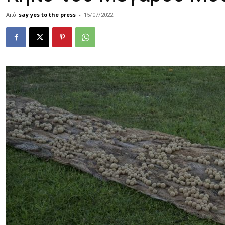
Από
say yes to the press
-
15/07/2022