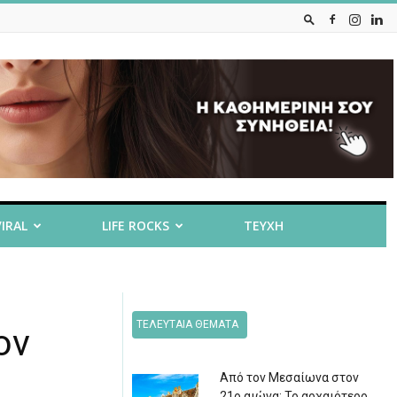
VIRAL
LIFE ROCKS
ΤΕΥΧΗ
ΤΕΛΕΥΤΑΙΑ ΘΕΜΑΤΑ
ον
Από τον Μεσαίωνα στον
21ο αιώνα: Το αρχαιότερο