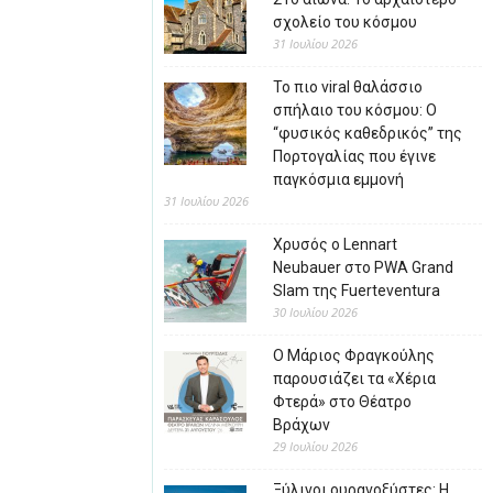
σχολείο του κόσμου
31 Ιουλίου 2026
Το πιο viral θαλάσσιο
σπήλαιο του κόσμου: Ο
“φυσικός καθεδρικός” της
Πορτογαλίας που έγινε
παγκόσμια εμμονή
31 Ιουλίου 2026
Χρυσός ο Lennart
Neubauer στο PWA Grand
Slam της Fuerteventura
30 Ιουλίου 2026
Ο Μάριος Φραγκούλης
παρουσιάζει τα «Χέρια
Φτερά» στο Θέατρο
Βράχων
29 Ιουλίου 2026
Ξύλινοι ουρανοξύστες: Η