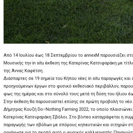
Από 14 Ιουλίου έως 18 Σεπτεμβρίου το annexM παρουσιάζει στ
Μουσικής την in situ έκθεση της Κατερίνας Κατσιφαράκη με τίτλ
της Άννας Καφέτση.
Διάσπαρτες σε 19 σημεία του Κήπου νέες in situ παραγωγές και
προηγούμενων έργων στο φυσικό εκθεσιακό περιβάλλον, παρουσ
φως της ημέρας και στο σύνολό τους μετά τη δύση του ήλιου έω
Στην έκθεση θα παρουσιαστεί επίσης σε πρώτη προβολή το νέο 
Δήμητρας Κουζή Do–Nothing Farming 2022, το οποίο πλαισιώνει
Κατερίνας Κατσιφαράκη Σβόλοι. Στο βίντεο καταγράφεται η συμ
παραγωγής των σβόλων με σπόρους κηπευτικών και σιτηρών στ
οργάνωσε για το σκοπό αυτό ο φυσικός καλλιεργητής Παναγιώτ