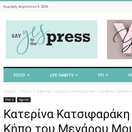
Κυριακή, Αυγούστου 9, 2026
Say
Yes
To
The
Press
FOOD
LIFE HABITS
FYI
P
Αρχική
Post it
Agenda
Κατερίνα Κατσιφαράκη – Songlines: Έκθεση
Post it
Agenda
Κατερίνα Κατσιφαράκη 
Κήπο του Μεγάρου Μο