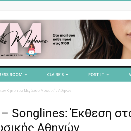
RESS ROOM
CLAIRE’S
POST IT
 στον Κήπο του Μεγάρου Μουσικής Αθηνών
– Songlines: Έκθεση στ
υσικής Αθηνών