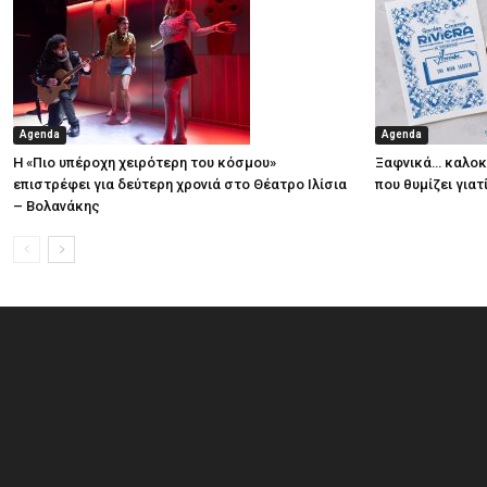
Agenda
Agenda
Η «Πιο υπέροχη χειρότερη του κόσμου»
Ξαφνικά… καλοκα
επιστρέφει για δεύτερη χρονιά στο Θέατρο Ιλίσια
που θυμίζει για
– Βολανάκης