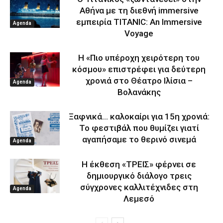
Αθήνα με τη διεθνή immersive
εμπειρία TITANIC: An Immersive
Agenda
Voyage
Η «Πιο υπέροχη χειρότερη του
κόσμου» επιστρέφει για δεύτερη
χρονιά στο Θέατρο Ιλίσια –
Agenda
Βολανάκης
Ξαφνικά… καλοκαίρι για 15η χρονιά:
Το φεστιβάλ που θυμίζει γιατί
αγαπήσαμε το θερινό σινεμά
Agenda
Η έκθεση «ΤΡΕΙΣ» φέρνει σε
δημιουργικό διάλογο τρεις
σύγχρονες καλλιτέχνιδες στη
Agenda
Λεμεσό