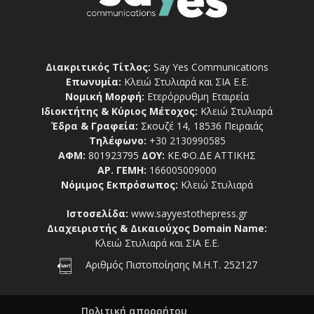
Διακριτικός Τίτλος:
Say Yes Communications
Επωνυμία:
Κλειώ Στυλιαρά και ΣΙΑ Ε.Ε.
Νομική Μορφή:
Ετερόρρυθμη Εταιρεία
Ιδιοκτήτης & Κύριος Μέτοχος:
Κλειώ Στυλιαρά
Έδρα & Γραφεία:
Σκουζέ 14, 18536 Πειραιάς
Τηλέφωνο:
+30 2130990585
ΑΦΜ:
801923795
ΔΟΥ:
ΚΕ.ΦΟ.ΔΕ ΑΤΤΙΚΗΣ
ΑΡ. ΓΕΜΗ:
166005009000
Νόμιμος Εκπρόσωπος:
Κλειώ Στυλιαρά
Ιστοσελίδα:
www.sayyestothepress.gr
Διαχειριστής & Δικαιούχος Domain Name:
Κλειώ Στυλιαρά και ΣΙΑ Ε.Ε.
Αριθμός Πιστοποίησης Μ.Η.Τ. 252127
Πολιτική απορρήτου