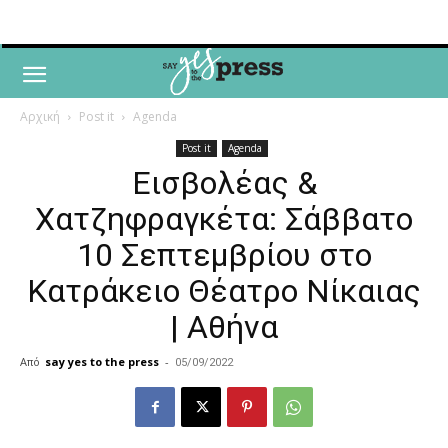
Αρχική
Post it
Agenda
Post it
Agenda
Εισβολέας &
Χατζηφραγκέτα: Σάββατο
10 Σεπτεμβρίου στο
Κατράκειο Θέατρο Νίκαιας
| Αθήνα
Από
say yes to the press
-
05/09/2022