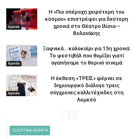
Η «Πιο υπέροχη χειρότερη του
κόσμου» επιστρέφει για δεύτερη
χρονιά στο Θέατρο Ιλίσια –
Agenda
Βολανάκης
Ξαφνικά… καλοκαίρι για 15η χρονιά:
Το φεστιβάλ που θυμίζει γιατί
αγαπήσαμε το θερινό σινεμά
Agenda
Η έκθεση «ΤΡΕΙΣ» φέρνει σε
δημιουργικό διάλογο τρεις
σύγχρονες καλλιτέχνιδες στη
Agenda
Λεμεσό
ΤΕΛΕΥΤΑΙΑ ΘΕΜΑΤΑ