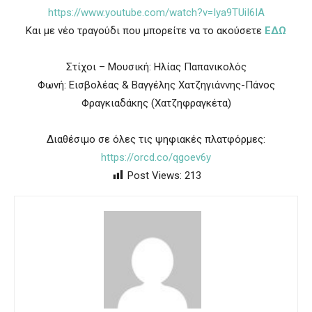
https://www.youtube.com/watch?v=Iya9TUiI6IA
Και με νέο τραγούδι που μπορείτε να το ακούσετε
ΕΔΩ
Στίχοι – Μουσική: Ηλίας Παπανικολός
Φωνή: Εισβολέας & Βαγγέλης Χατζηγιάννης-Πάνος
Φραγκιαδάκης (Χατζηφραγκέτα)
Διαθέσιμο σε όλες τις ψηφιακές πλατφόρμες:
https://orcd.co/qgoev6y
Post Views:
213