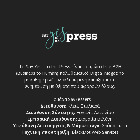
Το Say Yes... to the Press είναι το πρώτο free Β2Η
(Business to Human) πολυθεματικό Digital Magazino
με καθημερινή, ολοκληρωμένη και αξιόπιστη
ενημέρωση με θέματα που αφορούν όλους.
Η ομάδα SayYessers
Διεύθυνση:
Κλειώ Στυλιαρά
Διεύθυνση Σύνταξης:
Ευγενία Αντωνίου
Εμπορική Διεύθυνση:
Σταματία Βελάνη
Υπεύθυνη Λειτουργίας & Μάρκετινγκ:
Χρύσα Γώτα
Τεχνική Υποστήριξη:
BlackDot Web Services