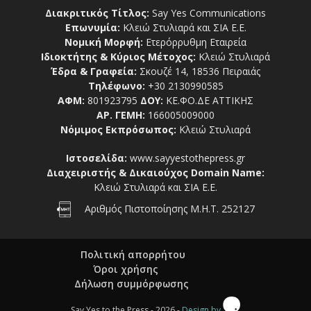
Διακριτικός Τίτλος:
Say Yes Communications
Επωνυμία:
Κλειώ Στυλιαρά και ΣΙΑ Ε.Ε.
Νομική Μορφή:
Ετερόρρυθμη Εταιρεία
Ιδιοκτήτης & Κύριος Μέτοχος:
Κλειώ Στυλιαρά
Έδρα & Γραφεία:
Σκουζέ 14, 18536 Πειραιάς
Τηλέφωνο:
+30 2130990585
ΑΦΜ:
801923795
ΔΟΥ:
ΚΕ.ΦΟ.ΔΕ ΑΤΤΙΚΗΣ
ΑΡ. ΓΕΜΗ:
166005009000
Νόμιμος Εκπρόσωπος:
Κλειώ Στυλιαρά
Ιστοσελίδα:
www.sayyestothepress.gr
Διαχειριστής & Δικαιούχος Domain Name:
Κλειώ Στυλιαρά και ΣΙΑ Ε.Ε.
Αριθμός Πιστοποίησης Μ.Η.Τ. 252127
Πολιτική απορρήτου
Όροι χρήσης
Δήλωση συμμόρφωσης
Say Yes to the Press - 2026 -
Design by