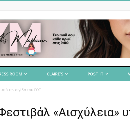
RESS ROOM
CLAIRE’S
POST IT
 υπό την αιγίδα του ΕΟΤ
 Φεστιβάλ «Αισχύλεια» 