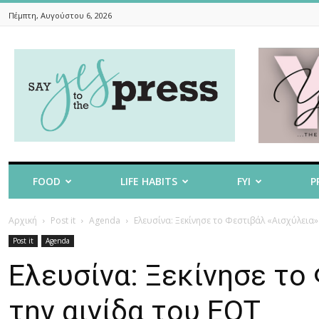
Πέμπτη, Αυγούστου 6, 2026
Say
Yes
To
The
Press
FOOD
LIFE HABITS
FYI
P
Αρχική
Post it
Agenda
Ελευσίνα: Ξεκίνησε το Φεστιβάλ «Αισχύλεια»
Post it
Agenda
Ελευσίνα: Ξεκίνησε το
την αιγίδα του ΕΟΤ