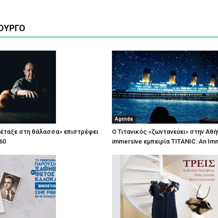
ΟΥΡΓΟ
Agenda
πέταξε στη θάλασσα» επιστρέφει
Ο Τιτανικός «ζωντανεύει» στην Αθή
60
immersive εμπειρία TITANIC: An Im