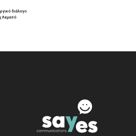
υργικό διάλογο
η Λεμεσό