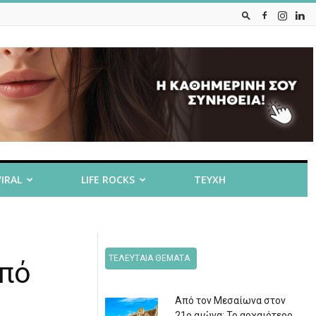
VIRAL
LIFE ROCKS
ΤΕΥΧΗ
ΤΕΛΕΥΤΑΙΑ ΘΕΜΑΤΑ
υπό
Από τον Μεσαίωνα στον
21ο αιώνα: Το αρχαιότερο