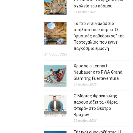
σχολείο του κόσμου
31 Ιουλίου 2026
Το πιο viral θαλάσσιο
σπήλαιο του κόσμου: Ο
“φυσικός καθεδρικός” της
Πορτογαλίας που έγινε
παγκόσμια εμμονή
31 Ιουλίου 2026
Χρυσός ο Lennart
Neubauer στο PWA Grand
Slam της Fuerteventura
30 Ιουλίου 2026
Ο Μάριος Φραγκούλης
παρουσιάζει τα «Χέρια
Φτερά» στο Θέατρο
Βράχων
29 Ιουλίου 2026
Ξύλινοι ουρανοξύστες: Η