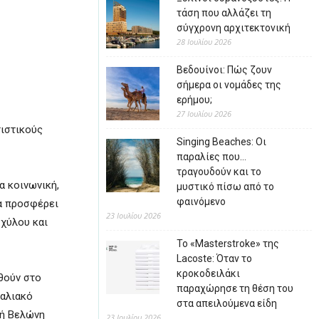
τάση που αλλάζει τη
σύγχρονη αρχιτεκτονική
28 Ιουλίου 2026
Βεδουίνοι: Πώς ζουν
σήμερα οι νομάδες της
ερήμου;
27 Ιουλίου 2026
τιστικούς
Singing Beaches: Οι
παραλίες που…
τραγουδούν και το
α κοινωνική,
μυστικό πίσω από το
φαινόμενο
να προσφέρει
23 Ιουλίου 2026
σχύλου και
Το «Masterstroke» της
Lacoste: Όταν το
κροκοδειλάκι
θούν στο
παραχώρησε τη θέση του
ραλιακό
στα απειλούμενα είδη
τή Βελώνη
23 Ιουλίου 2026