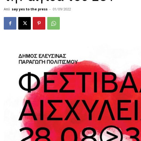
Από
say yes to the press
-
01/09/2022