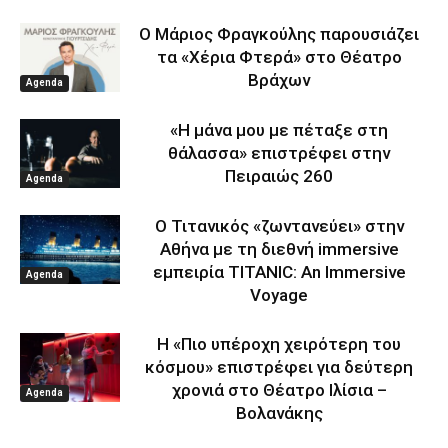
Ο Μάριος Φραγκούλης παρουσιάζει
τα «Χέρια Φτερά» στο Θέατρο
Βράχων
Agenda
«Η μάνα μου με πέταξε στη
θάλασσα» επιστρέφει στην
Πειραιώς 260
Agenda
Ο Τιτανικός «ζωντανεύει» στην
Αθήνα με τη διεθνή immersive
εμπειρία TITANIC: An Immersive
Agenda
Voyage
Η «Πιο υπέροχη χειρότερη του
κόσμου» επιστρέφει για δεύτερη
χρονιά στο Θέατρο Ιλίσια –
Agenda
Βολανάκης