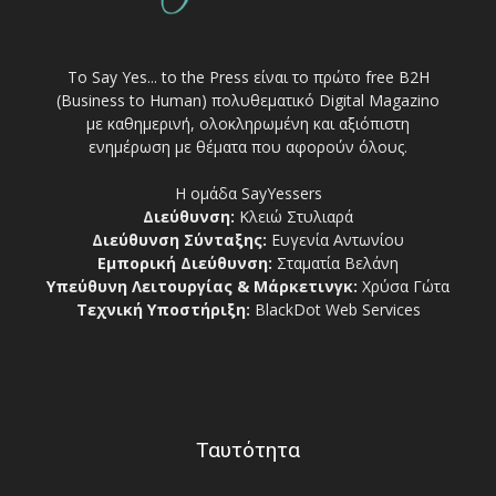
Το Say Yes... to the Press είναι το πρώτο free Β2Η
(Business to Human) πολυθεματικό Digital Magazino
με καθημερινή, ολοκληρωμένη και αξιόπιστη
ενημέρωση με θέματα που αφορούν όλους.
Η ομάδα SayYessers
Διεύθυνση:
Κλειώ Στυλιαρά
Διεύθυνση Σύνταξης:
Ευγενία Αντωνίου
Εμπορική Διεύθυνση:
Σταματία Βελάνη
Υπεύθυνη Λειτουργίας & Μάρκετινγκ:
Χρύσα Γώτα
Τεχνική Υποστήριξη:
BlackDot Web Services
Ταυτότητα