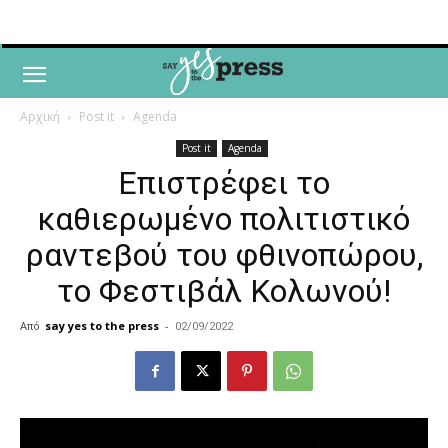
Αρχική
Post it
Agenda
Post it
Agenda
Eπιστρέφει το
καθιερωμένο πολιτιστικό
ραντεβού του φθινοπώρου,
το Φεστιβάλ Κολωνού!
Από
say yes to the press
-
02/09/2022