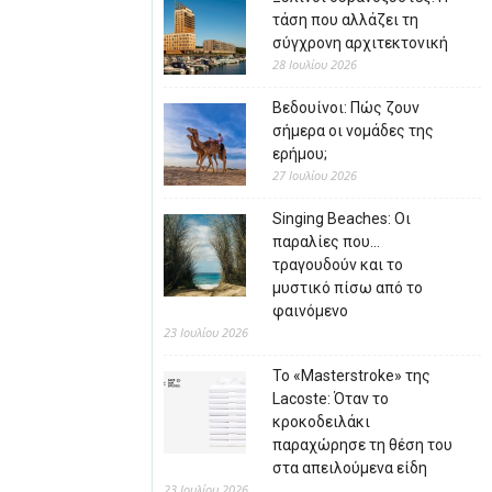
τάση που αλλάζει τη
σύγχρονη αρχιτεκτονική
28 Ιουλίου 2026
Βεδουίνοι: Πώς ζουν
σήμερα οι νομάδες της
ερήμου;
27 Ιουλίου 2026
Singing Beaches: Οι
παραλίες που…
τραγουδούν και το
μυστικό πίσω από το
φαινόμενο
23 Ιουλίου 2026
Το «Masterstroke» της
Lacoste: Όταν το
κροκοδειλάκι
παραχώρησε τη θέση του
στα απειλούμενα είδη
23 Ιουλίου 2026