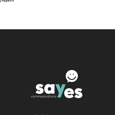
η Λεμεσό