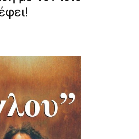
έφει!