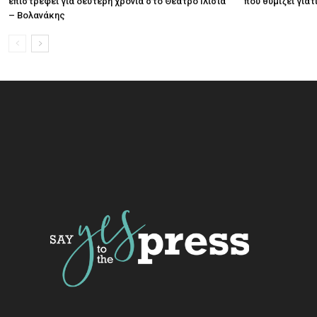
επιστρέφει για δεύτερη χρονιά στο Θέατρο Ιλίσια
που θυμίζει για
– Βολανάκης