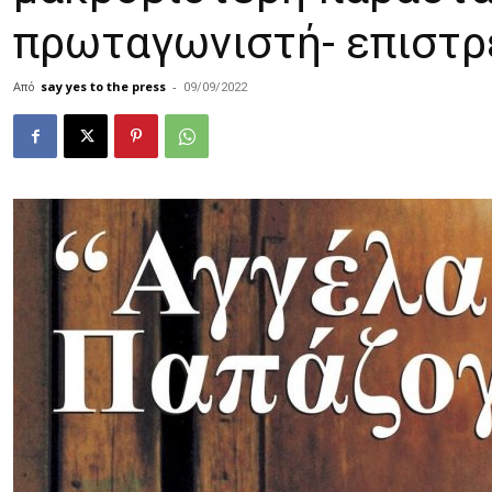
πρωταγωνιστή- επιστρ
Από
say yes to the press
-
09/09/2022