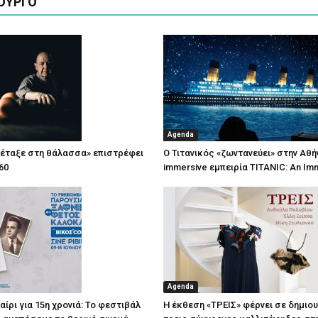
ΟΥΡΓΟ
Agenda
πέταξε στη θάλασσα» επιστρέφει
Ο Τιτανικός «ζωντανεύει» στην Αθή
60
immersive εμπειρία TITANIC: An Im
Agenda
ίρι για 15η χρονιά: Το φεστιβάλ
Η έκθεση «ΤΡΕΙΣ» φέρνει σε δημιο