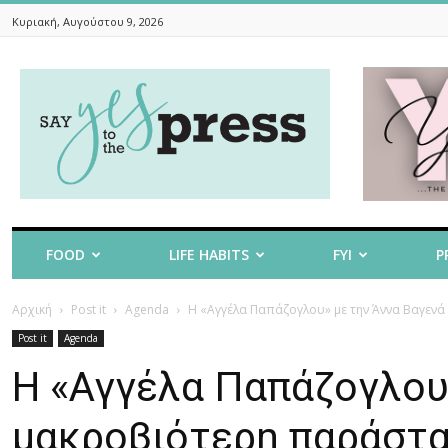
Κυριακή, Αυγούστου 9, 2026
Say
Yes
To
The
Press
FOOD
LIFE HABITS
FYI
P
Αρχική
Post it
Agenda
Η «Αγγέλα Παπάζογλου» με την Άννα Βαγενά 
Post it
Agenda
Η «Αγγέλα Παπάζογλου»
μακροβιότερη παράστασ