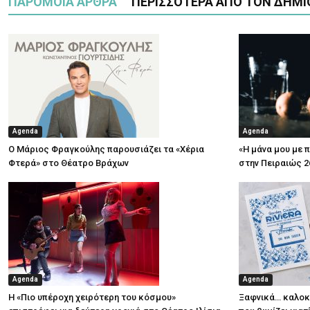
ΠΑΡΟΜΟΙΑ ΑΡΘΡΑ
ΠΕΡΙΣΣΟΤΕΡΑ ΑΠΟ ΤΟΝ ΔΗΜΙ
Agenda
Agenda
Ο Μάριος Φραγκούλης παρουσιάζει τα «Χέρια
«Η μάνα μου με 
Φτερά» στο Θέατρο Βράχων
στην Πειραιώς 2
Agenda
Agenda
Η «Πιο υπέροχη χειρότερη του κόσμου»
Ξαφνικά… καλοκα