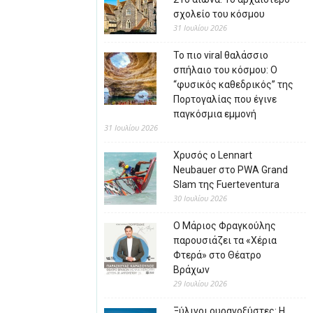
σχολείο του κόσμου
31 Ιουλίου 2026
Το πιο viral θαλάσσιο
σπήλαιο του κόσμου: Ο
“φυσικός καθεδρικός” της
Πορτογαλίας που έγινε
παγκόσμια εμμονή
31 Ιουλίου 2026
Χρυσός ο Lennart
Neubauer στο PWA Grand
Slam της Fuerteventura
30 Ιουλίου 2026
Ο Μάριος Φραγκούλης
παρουσιάζει τα «Χέρια
Φτερά» στο Θέατρο
Βράχων
29 Ιουλίου 2026
Ξύλινοι ουρανοξύστες: Η