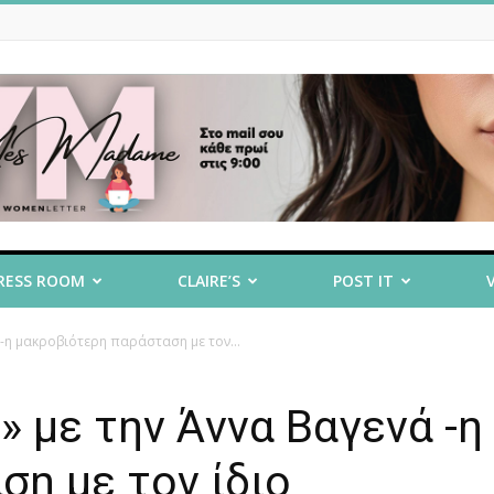
RESS ROOM
CLAIRE’S
POST IT
-η μακροβιότερη παράσταση με τον...
 με την Άννα Βαγενά -η
η με τον ίδιο