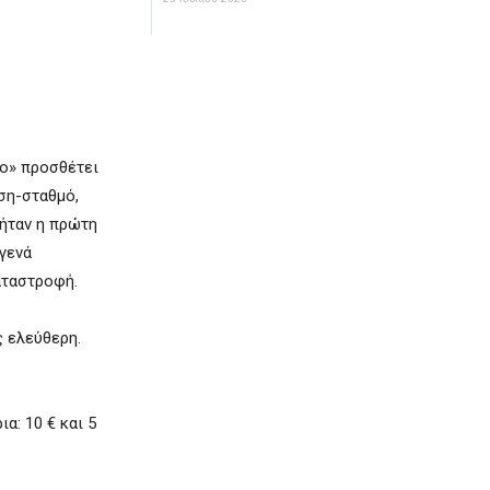
ίο» προσθέτει
ση-σταθμό,
 ήταν η πρώτη
αγενά
αταστροφή.
ς ελεύθερη.
α: 10 € και 5