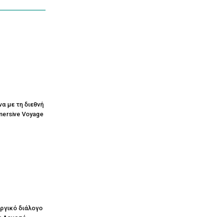
να με τη διεθνή
mersive Voyage
υργικό διάλογο