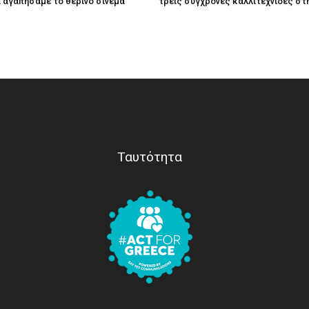
τί αγαπήσαμε το θερινό σινεμά
τρεις σύγχρονες καλλιτέχνιδες στ
Ταυτότητα