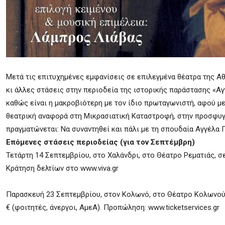
Μετά τις επιτυχημένες εμφανίσεις σε επιλεγμένα θέατρα της Α
κι άλλες στάσεις στην περιοδεία της ιστορικής παράστασης «Αγ
καθώς είναι η μακροβιότερη με τον ίδιο πρωταγωνιστή, αφού με
θεατρική αναφορά στη Μικρασιατική Καταστροφή, στην προσφυγιά
πραγματώνεται: Να συναντηθεί και πάλι με τη σπουδαία Αγγέλα
Επόμενες στάσεις περιοδείας (για τον Σεπτέμβρη)
Τετάρτη 14 Σεπτεμβρίου, στο Χαλάνδρι, στο Θέατρο Ρεματιάς, σ
Κράτηση δελτίων στο www.viva.gr
Παρασκευή 23 Σεπτεμβρίου, στον Κολωνό, στο Θέατρο Κολωνού, σε
€ (φοιτητές, άνεργοι, ΑμεΑ). Προπώληση: www.ticketservices.gr