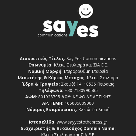
Διακριτικός Τίτλος:
Say Yes Communications
Επωνυμία:
Κλειώ Στυλιαρά και ΣΙΑ Ε.Ε.
Νομική Μορφή:
Ετερόρρυθμη Εταιρεία
Ιδιοκτήτης & Κύριος Μέτοχος:
Κλειώ Στυλιαρά
Έδρα & Γραφεία:
Σκουζέ 14, 18536 Πειραιάς
Τηλέφωνο:
+30 2130990585
ΑΦΜ:
801923795
ΔΟΥ:
ΚΕ.ΦΟ.ΔΕ ΑΤΤΙΚΗΣ
ΑΡ. ΓΕΜΗ:
166005009000
Νόμιμος Εκπρόσωπος:
Κλειώ Στυλιαρά
Ιστοσελίδα:
www.sayyestothepress.gr
Διαχειριστής & Δικαιούχος Domain Name:
Κλειώ Στυλιαρά και ΣΙΑ Ε.Ε.