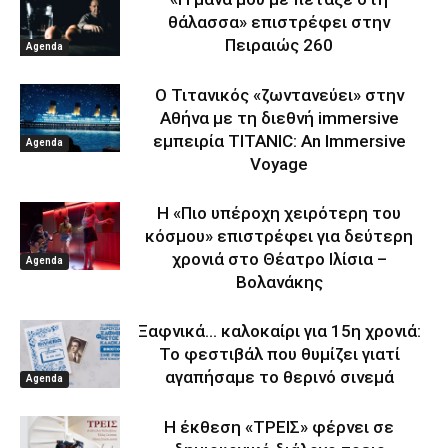
θάλασσα» επιστρέφει στην
Πειραιώς 260
Agenda
Ο Τιτανικός «ζωντανεύει» στην
Αθήνα με τη διεθνή immersive
εμπειρία TITANIC: An Immersive
Agenda
Voyage
Η «Πιο υπέροχη χειρότερη του
κόσμου» επιστρέφει για δεύτερη
χρονιά στο Θέατρο Ιλίσια –
Agenda
Βολανάκης
Ξαφνικά… καλοκαίρι για 15η χρονιά:
Το φεστιβάλ που θυμίζει γιατί
αγαπήσαμε το θερινό σινεμά
Agenda
Η έκθεση «ΤΡΕΙΣ» φέρνει σε