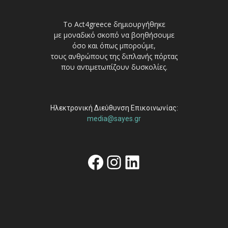
Το Act4greece δημιουργήθηκε
με μοναδικό σκοπό να βοηθήσουμε
όσο και όπως μπορούμε,
τους ανθρώπους της διπλανής πόρτας
που αντιμετωπίζουν δυσκολίες.
Ηλεκτρονική Διεύθυνση Επικοινωνίας:
media@sayes.gr
Facebook
Instagram
Linkedin