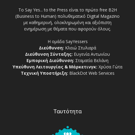
Το Say Yes... to the Press είναι το πρώτο free Β2Η
(Business to Human) πολυθεματικό Digital Magazino
με καθημερινή, ολοκληρωμένη και αξιόπιστη
ενημέρωση με θέματα που αφορούν όλους.
Η ομάδα SayYessers
Διεύθυνση:
Κλειώ Στυλιαρά
Διεύθυνση Σύνταξης:
Ευγενία Αντωνίου
Εμπορική Διεύθυνση:
Σταματία Βελάνη
Υπεύθυνη Λειτουργίας & Μάρκετινγκ:
Χρύσα Γώτα
Τεχνική Υποστήριξη:
BlackDot Web Services
Ταυτότητα