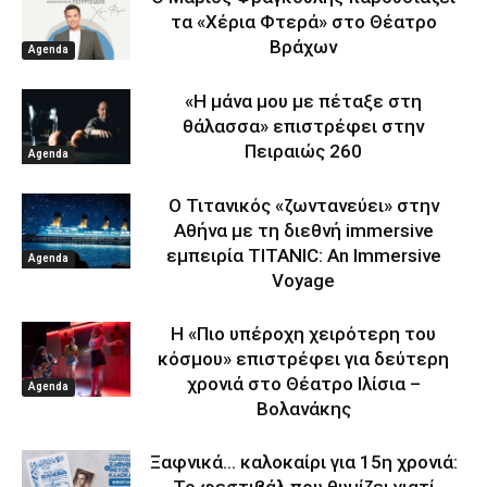
τα «Χέρια Φτερά» στο Θέατρο
Βράχων
Agenda
«Η μάνα μου με πέταξε στη
θάλασσα» επιστρέφει στην
Πειραιώς 260
Agenda
Ο Τιτανικός «ζωντανεύει» στην
Αθήνα με τη διεθνή immersive
εμπειρία TITANIC: An Immersive
Agenda
Voyage
Η «Πιο υπέροχη χειρότερη του
κόσμου» επιστρέφει για δεύτερη
χρονιά στο Θέατρο Ιλίσια –
Agenda
Βολανάκης
Ξαφνικά… καλοκαίρι για 15η χρονιά: