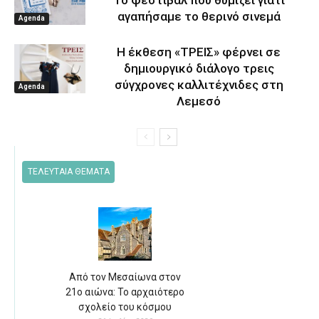
Το φεστιβάλ που θυμίζει γιατί
αγαπήσαμε το θερινό σινεμά
Agenda
Η έκθεση «ΤΡΕΙΣ» φέρνει σε
δημιουργικό διάλογο τρεις
σύγχρονες καλλιτέχνιδες στη
Agenda
Λεμεσό
ΤΕΛΕΥΤΑΙΑ ΘΕΜΑΤΑ
Από τον Μεσαίωνα στον
21ο αιώνα: Το αρχαιότερο
σχολείο του κόσμου