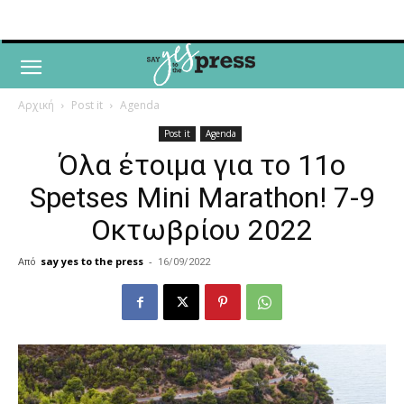
Αρχική
Post it
Agenda
Post it
Agenda
Όλα έτοιμα για το 11ο
Spetses Mini Marathon! 7-9
Οκτωβρίου 2022
Από
say yes to the press
-
16/09/2022