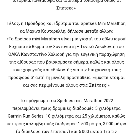
ιστορικά, πανέμορφα και ιδιαίτερα τοπόσημα όπως οι
Σπέτσες».
Τέλος, η Πρόεδρος και ιδρύτρια του Spetses Mini Marathon,
κα Μαρίνα Κουταρέλλη, δήλωσε μεταξύ άλλων:
«Το Spetses mini Marathon είναι μια γιορτή του αθλητισμού!
Ευχαριστώ θερμά τον Συντονιστή – Γενικό Διευθυντή του
ΟΑΚΑ Κωνσταντίνο Χαλιορή για την ευγενική παραχώρηση
της αίθουσας που βρισκόμαστε σήμερα, καθώς και όλους
τους χορηγούς και εθελοντές για την διαχρονική τους
προσφορά σ’ αυτή τη μεγάλη προσπάθεια. Είμαστε έτοιμοι
και σας περιμένουμε όλους στις Σπέτσες!».
Το πρόγραμμα του Spetses mini Marathon 2022
περιλαμβάνει τρεις δρομικές διαδρομές 5 χιλιόμετρα
Garmin Run Series, 10 χιλιόμετρα και 25 χιλιόμετρα, καθώς
και τρεις κολυμβητικές διαδρομές 1.500 μέτρα, 3.000 μέτρα
(ο διάπλους των Σπετσών) και 5.000 μέτρα. Για τις