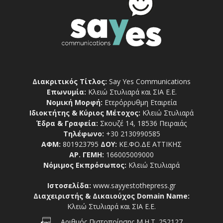
Διακριτικός Τίτλος:
Say Yes Communications
Επωνυμία:
Κλειώ Στυλιαρά και ΣΙΑ Ε.Ε.
Νομική Μορφή:
Ετερόρρυθμη Εταιρεία
Ιδιοκτήτης & Κύριος Μέτοχος:
Κλειώ Στυλιαρά
Έδρα & Γραφεία:
Σκουζέ 14, 18536 Πειραιάς
Τηλέφωνο:
+30 2130990585
ΑΦΜ:
801923795
ΔΟΥ:
ΚΕ.ΦΟ.ΔΕ ΑΤΤΙΚΗΣ
ΑΡ. ΓΕΜΗ:
166005009000
Νόμιμος Εκπρόσωπος:
Κλειώ Στυλιαρά
Ιστοσελίδα:
www.sayyestothepress.gr
Διαχειριστής & Δικαιούχος Domain Name:
Κλειώ Στυλιαρά και ΣΙΑ Ε.Ε.
Αριθμός Πιστοποίησης Μ.Η.Τ. 252127