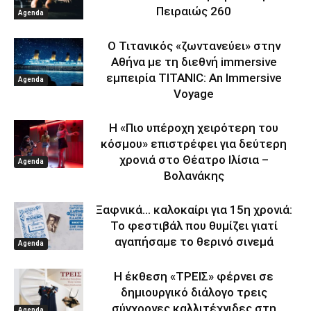
Πειραιώς 260
Agenda
Ο Τιτανικός «ζωντανεύει» στην
Αθήνα με τη διεθνή immersive
εμπειρία TITANIC: An Immersive
Agenda
Voyage
Η «Πιο υπέροχη χειρότερη του
κόσμου» επιστρέφει για δεύτερη
χρονιά στο Θέατρο Ιλίσια –
Agenda
Βολανάκης
Ξαφνικά… καλοκαίρι για 15η χρονιά:
Το φεστιβάλ που θυμίζει γιατί
αγαπήσαμε το θερινό σινεμά
Agenda
Η έκθεση «ΤΡΕΙΣ» φέρνει σε
δημιουργικό διάλογο τρεις
σύγχρονες καλλιτέχνιδες στη
Agenda