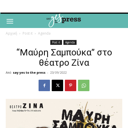
Αρχική
Post it
Agenda
Post it
Agenda
“Mαύρη Σαμπούκα” στο
θέατρο Ζίνα
Από
say yes to the press
-
23/09/2022