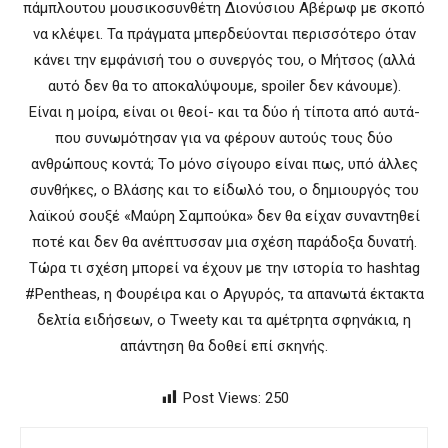
πάμπλουτου μουσικοσυνθέτη Διονύσιου Αβέρωφ με σκοπό
να κλέψει. Τα πράγματα μπερδεύονται περισσότερο όταν
κάνει την εμφάνισή του ο συνεργός του, ο Μήτσος (αλλά
αυτό δεν θα το αποκαλύψουμε, spoiler δεν κάνουμε).
Είναι η μοίρα, είναι οι θεοί- και τα δύο ή τίποτα από αυτά-
που συνωμότησαν για να φέρουν αυτούς τους δύο
ανθρώπους κοντά; Το μόνο σίγουρο είναι πως, υπό άλλες
συνθήκες, ο Βλάσης και το είδωλό του, ο δημιουργός του
λαϊκού σουξέ «Μαύρη Σαμπούκα» δεν θα είχαν συναντηθεί
ποτέ και δεν θα ανέπτυσσαν μια σχέση παράδοξα δυνατή.
Τώρα τι σχέση μπορεί να έχουν με την ιστορία το hashtag
#Pentheas, η Φουρέιρα και ο Αργυρός, τα απανωτά έκτακτα
δελτία ειδήσεων, ο Tweety και τα αμέτρητα σφηνάκια, η
απάντηση θα δοθεί επί σκηνής.
Post Views:
250