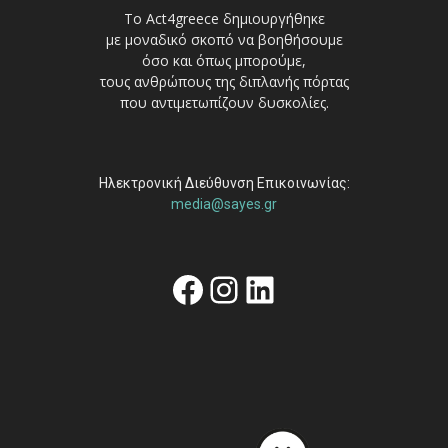
Το Act4greece δημιουργήθηκε
με μοναδικό σκοπό να βοηθήσουμε
όσο και όπως μπορούμε,
τους ανθρώπους της διπλανής πόρτας
που αντιμετωπίζουν δυσκολίες.
Ηλεκτρονική Διεύθυνση Επικοινωνίας:
media@sayes.gr
Facebook
Instagram
Linkedin