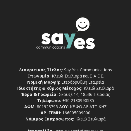
Διακριτικός Τίτλος:
Say Yes Communications
Επωνυμία:
Κλειώ Στυλιαρά και ΣΙΑ Ε.Ε.
Νομική Μορφή:
Ετερόρρυθμη Εταιρεία
Ιδιοκτήτης & Κύριος Μέτοχος:
Κλειώ Στυλιαρά
Έδρα & Γραφεία:
Σκουζέ 14, 18536 Πειραιάς
Τηλέφωνο:
+30 2130990585
ΑΦΜ:
801923795
ΔΟΥ:
ΚΕ.ΦΟ.ΔΕ ΑΤΤΙΚΗΣ
ΑΡ. ΓΕΜΗ:
166005009000
Νόμιμος Εκπρόσωπος:
Κλειώ Στυλιαρά
Ιστοσελίδα:
www.sayyestothepress.gr