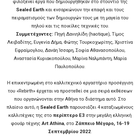
φιλοξενεί έργα που δημιουργήθηκαν στο στούντιο της
Sealed Earth
και ενσαρκώνουν την επαφή και τους
πειραματισμούς των δημιουργών τους με τη μαγεία του
πηλού και τις ποικίλες τεχνικές του.
Συμμετέχοντες:
Πηγή Δανιηλίδη (haotique), Τίμος
Λειβαδίτης, Ευγενία Δήμα, Φώτης Τουρκοχωρίτης, Χριστίνα
Εφραίμογλου, Δανάη Ίσσαρη, Σοφία Αθανασοπούλου,
Αναστασία Κυριακοπούλου, Μαρίνα Ναλμπάντη, Μαρία
Παυλοπούλου.
Η επικεντρωμένη στο καλλιτεχνικό εργαστήριο προσέγγιση
του «Rebirth» έρχεται να προστεθεί σε μια σειρά εκθέσεων
που οργανώνονται στην Αθήνα το διάστημα αυτό. Στο
πλαίσιο αυτό, η
Sealed Earth
παρουσιάζει 4 καταξιωμένους
καλλιτέχνες της στο
περίπτερο Ε3
στην μεγάλη ελληνική
φουάρ τέχνης
Art Athina
, στο
Ζάππειο Μέγαρο, 16-19
Σεπτεμβρίου 2022
.