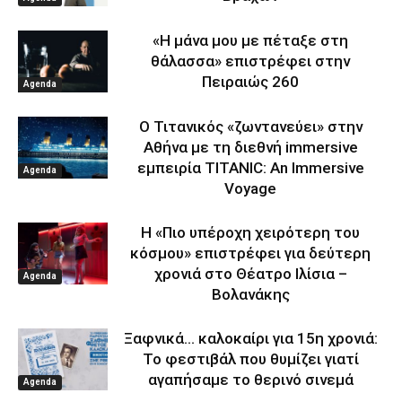
«Η μάνα μου με πέταξε στη
θάλασσα» επιστρέφει στην
Πειραιώς 260
Agenda
Ο Τιτανικός «ζωντανεύει» στην
Αθήνα με τη διεθνή immersive
εμπειρία TITANIC: An Immersive
Agenda
Voyage
Η «Πιο υπέροχη χειρότερη του
κόσμου» επιστρέφει για δεύτερη
χρονιά στο Θέατρο Ιλίσια –
Agenda
Βολανάκης
Ξαφνικά… καλοκαίρι για 15η χρονιά:
Το φεστιβάλ που θυμίζει γιατί
αγαπήσαμε το θερινό σινεμά
Agenda