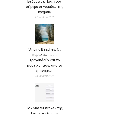
Βεδουίνοι: Πώς ζουν
σήμερα οι νομάδες της
ερήμου;
27 Ιουλίου 2026
Singing Beaches: Οι
παραλίες που…
τραγουδούν και το
μυστικό πίσω από το
φαινόμενο
23 Ιουλίου 2026
Το «Masterstroke» της
Lacoste: Όταν το