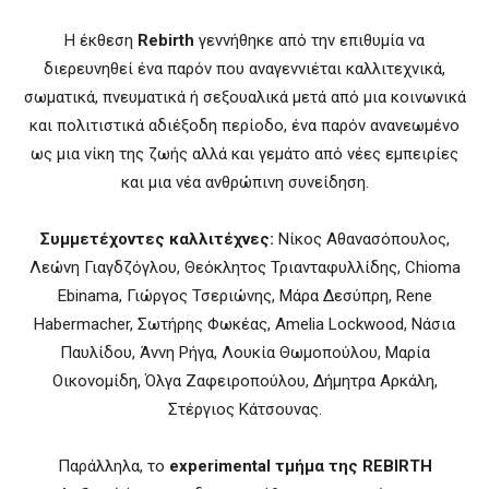
Η έκθεση
Rebirth
γεννήθηκε από την επιθυμία να
διερευνηθεί ένα παρόν που αναγεννιέται καλλιτεχνικά,
σωματικά, πνευματικά ή σεξουαλικά μετά από μια κοινωνικά
και πολιτιστικά αδιέξοδη περίοδο, ένα παρόν ανανεωμένο
ως μια νίκη της ζωής αλλά και γεμάτο από νέες εμπειρίες
και μια νέα ανθρώπινη συνείδηση.
Συμμετέχοντες καλλιτέχνες:
Νίκος Αθανασόπουλος,
Λεώνη Γιαγδζόγλου, Θεόκλητος Τριανταφυλλίδης, Chioma
Ebinama, Γιώργος Τσεριώνης, Μάρα Δεσύπρη, Rene
Habermacher, Σωτήρης Φωκέας, Amelia Lockwood, Νάσια
Παυλίδου, Άννη Ρήγα, Λουκία Θωμοπούλου, Μαρία
Οικονομίδη, Όλγα Ζαφειροπούλου, Δήμητρα Αρκάλη,
Στέργιος Κάτσουνας.
Παράλληλα, το
experimental τμήμα της REBIRTH